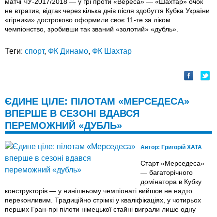
матчі ЧУ-2017/2018 — у грі проти «Вереса» — «Шахтар» очок
не втратив, відтак через кілька днів після здобуття Кубка України
«гірники» достроково оформили своє 11-те за ліком
чемпіонство, зробивши так званий «золотий» «дубль».
Теги:
спорт
,
ФК Динамо
,
ФК Шахтар
ЄДИНЕ ЦІЛЕ: ПІЛОТАМ «МЕРСЕДЕСА»
ВПЕРШЕ В СЕЗОНІ ВДАВСЯ
ПЕРЕМОЖНИЙ «ДУБЛЬ»
Автор:
Григорій ХАТА
Старт «Мерседеса»
— багаторічного
домінатора в Кубку
конструкторів — у нинішньому чемпіонаті вийшов не надто
переконливим. Традиційно стрімкі у кваліфікаціях, у чотирьох
перших Гран-прі пілоти німецької стайні виграли лише одну