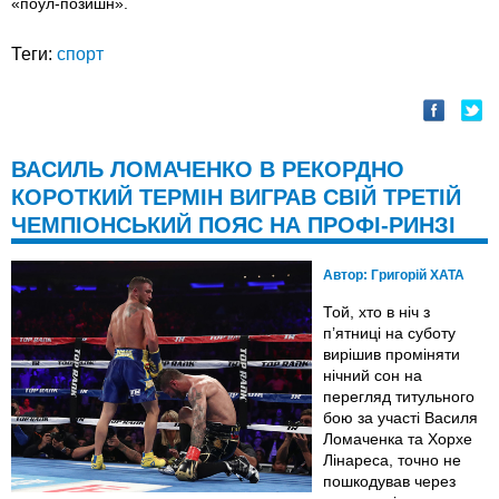
«поул-позишн».
Теги:
спорт
ВАСИЛЬ ЛОМАЧЕНКО В РЕКОРДНО
КОРОТКИЙ ТЕРМІН ВИГРАВ СВІЙ ТРЕТІЙ
ЧЕМПІОНСЬКИЙ ПОЯС НА ПРОФІ-РИНЗІ
Автор:
Григорій ХАТА
Той, хто в ніч з
п’ятниці на суботу
вирішив проміняти
нічний сон на
перегляд титульного
бою за участі Василя
Ломаченка та Хорхе
Лінареса, точно не
пошкодував через