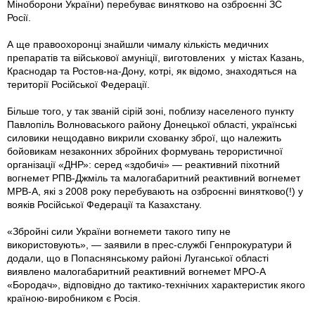
Міноборони України) перебуває винятково на озброєнні ЗС
Росії.
А ще правоохоронці знайшли чималу кількість медичних
препаратів та військової амуніції, виготовлених у містах Казань,
Краснодар та Ростов-на-Дону, котрі, як відомо, знаходяться на
території Російської Федерації.
Більше того, у так званій сірій зоні, поблизу населеного пункту
Павлопіль Волноваського району Донецької області, українські
силовики нещодавно ви­крили схованку зброї, що належить
бойовикам незаконних збройних формувань терористичної
організації «ДНР»: серед «здобичі» — реактивний піхотний
вогнемет РПВ-Джміль та малогабаритний реактивний вогнемет
МРВ-А, які з 2008 року перебувають на озброєнні винятково(!) у
вояків Російської Федерації та Казахстану.
«Збройні сили України вогнемети такого типу не
використовують», — заявили в прес-службі Генпрокуратури й
додали, що в Попаснянському районі Луганської області
виявлено малогабаритний реактивний вогнемет МРО-А
«Бородач», відповідно до тактико-технічних характеристик якого
країною-виробником є Росія.