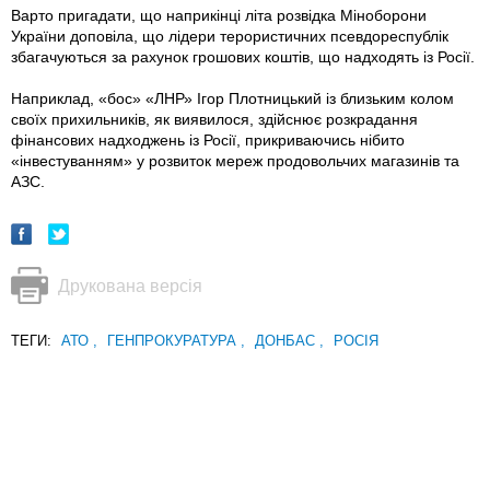
Варто пригадати, що наприкінці літа розвідка Міноборони
України доповіла, що лідери терористичних псевдореспублік
збагачуються за рахунок грошових коштів, що надходять із Росії.
Наприклад, «бос» «ЛНР» Ігор Плотницький із близьким колом
своїх прихильників, як виявилося, здійснює розкрадання
фінансових надходжень із Росії, прикриваючись нібито
«інвестуванням» у розвиток мереж продовольчих магазинів та
АЗС.
Друкована версія
ТЕГИ:
АТО
,
ГЕНПРОКУРАТУРА
,
ДОНБАС
,
РОСІЯ