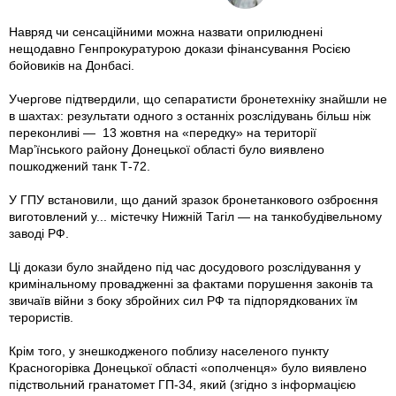
Навряд чи сенсаційними можна назвати оприлюднені
нещодавно Генпрокуратурою докази фінансування Росією
бойовиків на Донбасі.
Учергове підтвердили, що сепаратисти бронетехніку знайшли не
в шахтах: результати одного з останніх розслідувань більш ніж
переконливі — 13 жовтня на «передку» на території
Мар’їнського району Донецької області було виявлено
пошкоджений танк Т-72.
У ГПУ встановили, що даний зразок бронетанкового озброєння
виготовлений у... містечку Нижній Тагіл — на танкобудівельному
заводі РФ.
Ці докази було знайдено під час досудового розслідування у
кримінальному прова­дженні за фактами порушення законів та
звичаїв війни з боку збройних сил РФ та підпорядкованих їм
терористів.
Крім того, у знешкодженого поблизу населеного пункту
Красногорівка Донецької області «ополченця» було виявлено
підствольний гранатомет ГП-34, який (згідно з інформацією