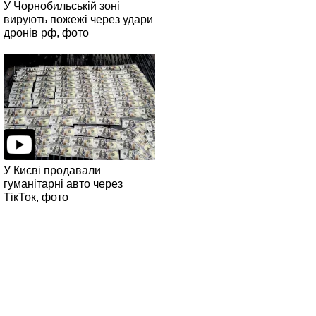
У Чорнобильській зоні
вирують пожежі через удари
дронів рф, фото
У Києві продавали
гуманітарні авто через
ТікТок, фото