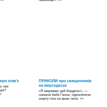
ро олів'є
ПРИКОЛИ про священників
на мерседесах
о такі
ери?
«Я закриваю цей бордель!», —
>
сказала баба Ганна, підпалюючи
скирту сіна на краю села.
>>