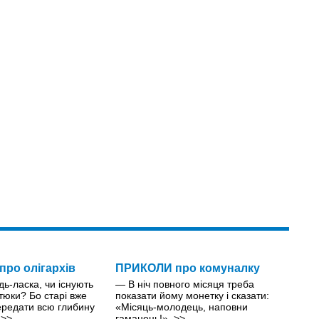
ро олігархів
ПРИКОЛИ про комуналку
дь-ласка, чи існують
— В ніч повного місяця треба
атюки? Бо старі вже
показати йому монетку і сказати:
ередати всю глибину
«Місяць-молодець, наповни
.
>>
гаманець!».
>>