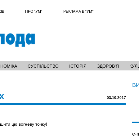
ХІВ
ПРО “УМ”
РЕКЛАМА В “УМ"
ОНОМІКА
СУСПІЛЬСТВО
ІСТОРІЯ
ЗДОРОВ'Я
КУЛ
В
Х
03.10.2017
шити цю вогневу точку!
e-m