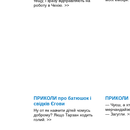
тещу, і зразу відправляють на
роботу в Чехію.
>>
ПРИКОЛИ про батюшок і
ПРИКОЛИ п
свідків Єгови
— Чуєш, а хт
мерчандайз
Ну от як навчити дітей чомусь
— Загугли.
>
доброму? Якщо Тарзан ходить
голий.
>>