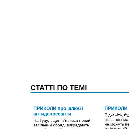
CТАТТІ ПО ТЕМІ
ПРИКОЛИ про шлюб і
ПРИКОЛИ п
антидепресанти
Підкажіть, бу
якісь нові м
На Гуцульщині з’явився новий
не можуть п
весільний обряд: викрадають
моїх емоцій