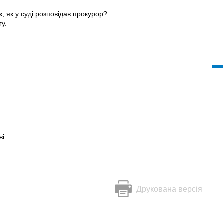
, як у суді розповідав прокурор?
гу.
і:
Друкована версія