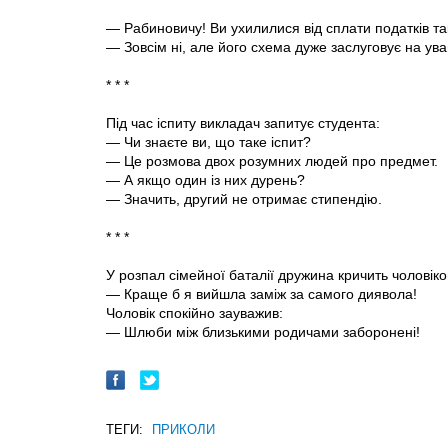
— Рабиновичу! Ви ухилилися від сплати податків так
— Зовсім нi, але його схема дуже заслуговує на ува
* * *
Під час іспиту викладач запитує студента:
— Чи знаєте ви, що таке іспит?
— Це розмова двох розумних людей про предмет.
— А якщо один iз них дурень?
— Значить, другий не отримає стипендію.
* * *
У розпал сімейної баталії дружина кричить чоловіков
— Краще б я вийшла заміж за самого диявола!
Чоловік спокійно зауважив:
— Шлюби між близькими родичами заборонені!
ТЕГИ:
ПРИКОЛИ