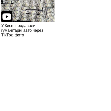
У Києві продавали
гуманітарні авто через
ТікТок, фото