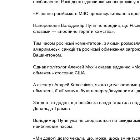
позбавлення Росії двох відпочинкових осередків у 
«Рішення російського МЗС проконсультовано з през
Напередодні Володимир Путін попередив, що Росія 
словами — «постійно терпіти хамство».
Тим часом російські коментатори, з якими розмовл
американські санкції та російські обмеження загр
Вашингтоном.
Однак політолог Алєксєй Мухін сказав виданню «Мо
обмежень стосовно США.
А експерт Андрєй Колєсніков, якого цитує інформац
обмежені, її дії можуть бути непередбачуваними і 
Заодно він додав, що російська влада втратила над
Дональда Трампа.
Володимир Путін уже не сподівається на швидкі змі
найближчим часом.
«Ми доволі довго чекали, що, може, щось зміниться