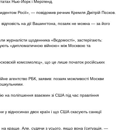
штатах Нью-Йорк і Меріленд.
идентом Росії», — повідомив речник Кремля Дмітрій Пєсков.
відповість на дії Вашингтона, позаяк не можна — за його
яли журналісти щоденника «Вєдомості», застерігають:
ожують «дипломатичною війною» між Москвою та
сковскій комсомолєц», що це лише початок російських
ійне агентство РБК, заявив: позаяк можливості Москви
дошкульними.
ію на поліпшення взаємин зі США під час правління
ни у відносинах двох країн і що США скасують санкції
 на краще. Але, судячи з усього, якщо вона (ситуація. —