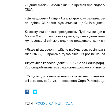
«Гідним жалю» назвав рішення Кремля про видвор
США.
«Це недоречний і гідний жалю крок», — заявила р
понеділок, 31 липня, відзначивши, що США оцінять 
Коментуючи описані президентом Путіним заходи щ
Майкл Макфол висловив сумнів, що весь дипломатич
му посольстві стільки людей не працювало, коли я
«Якщо ці скорочення дійсно відбудуться, росіянам 
місяцями», — прокоментував рішення російської вл
Як уточнює кореспондент Бі-Бі-Сі Сара Рейнсфорд,
755 співробітників американських дипломатичних м
«Сюди входить велика кількість технічних працівників
які втратять роботу», — впевнена Сара Рейнсфорд
ТЕГИ:
РОСІЯ
,
САНКЦІЇ
,
США