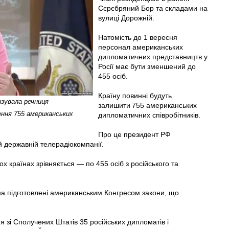
Сєрєбряний Бор та складами на
вулиці Дорожній.
Натомість до 1 вересня
персонал американських
дипломатичних представництв у
Росії має бути зменшений до
455 осіб.
Країну повинні будуть
изувала речниця
залишити 755 американських
ння 755 американських
дипломатичних співробітників.
Про це президент РФ
й державній телерадіокомпанії.
ох країнах зрівняється — по 455 осіб з російського та
на підготовлені американським Конгресом закони, що
 зі Сполучених Штатів 35 російських дипломатів і