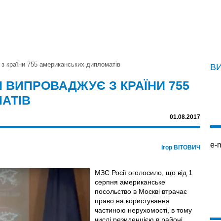
є з країни 755 американських дипломатів
В
Я ВИПРОВАДЖУЄ З КРАЇНИ 755
АТІВ
01.08.2017
e-m
Ігор ВІТОВИЧ
МЗС Росії оголосило, що від 1
серпня американське
посольство в Москві втрачає
право на користування
частиною нерухомості, в тому
числі резиденцією в районі