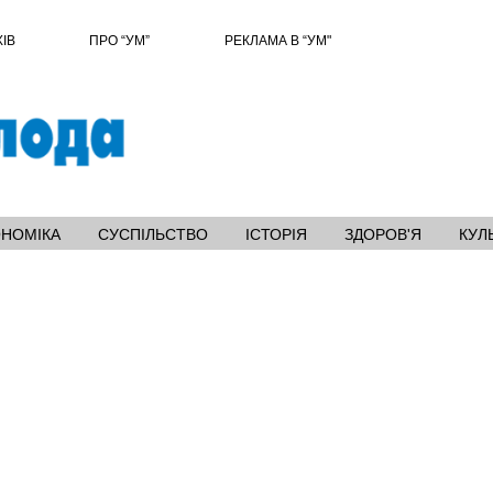
ХІВ
ПРО “УМ”
РЕКЛАМА В “УМ"
ОНОМІКА
СУСПІЛЬСТВО
ІСТОРІЯ
ЗДОРОВ'Я
КУЛ