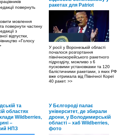
ракетах для Patriot
новити мовлення
та повернути частину
едакції з
вної відпустки,
рівництво «Голосу
>
У росії у Воронезькій області
почалося розгортання
північнокорейського ракетного
підрозділу, можливо з 6
пусковими установками та 120
балістичними ракетами, з яких РФ
вже отримала від Північної Кореї
40 ракет.
>>
дській та
У Бєлгороді палає
ій областях
університет, де збирали
лади Wildberries,
дрони, у Володимирській
ині –
області – хаб Wildberries,
кий НПЗ
фото