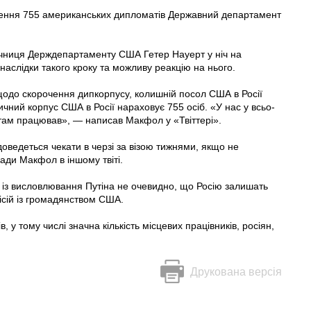
ення 755 американських дипломатів Державний департамент
ечниця Держдепартаменту США Гетер Науерт у ніч на
наслідки такого кроку та можливу реакцію на нього.
одо скорочення дипкорпусу, колишній посол США в Росії
ний корпус США в Росії нараховує 755 осіб. «У нас у всьо­
 там працював», — написав Макфол у «Твіттері».
доведеться чекати в черзі за візою тижнями, якщо не
ади Макфол в іншому твіті.
 із висловлювання Путіна не очевидно, що Росію залишать
ісій із громадянством США.
, у тому числі значна кількість місцевих працівників, росіян,
.
Друкована версія