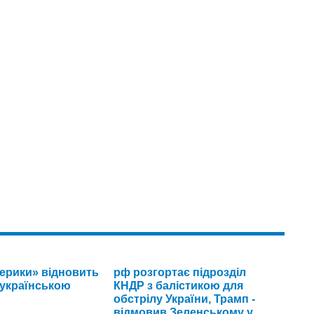
ерики» відновить
рф розгортає підрозділ
українською
КНДР з балістикою для
обстрілу України, Трамп -
відмовив Зеленському у