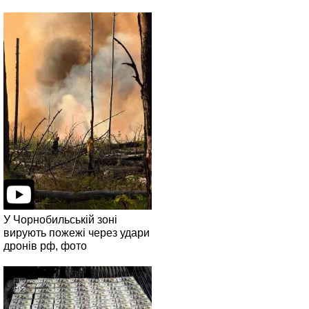
У Чорнобильській зоні
вирують пожежі через удари
дронів рф, фото