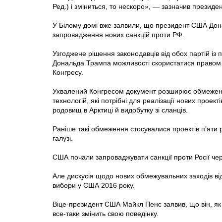
Ред.) і зміниться, то нескоро», — зазначив президе
У Білому домі вже заявили, що президент США До
запровадження нових санкцій проти РФ.
Узгоджене рішення законодавців від обох партій iз
Дональда Трампа можливості скористатися правом ве
Конгресу.
Ухвалений Конгресом документ розширює обмеження
технологій, які потрібні для реалізації нових проек
родовищ в Арктиці й видобутку зі сланців.
Раніше такі обмеження стосувалися проектів п’яти 
галузі.
США почали запроваджувати санкції проти Росії чер
Але дискусія щодо нових обмежувальних заходів від
вибори у США 2016 року.
Віце-президент США Майкл Пенс заявив, що він, як 
все-таки змінить свою поведінку.