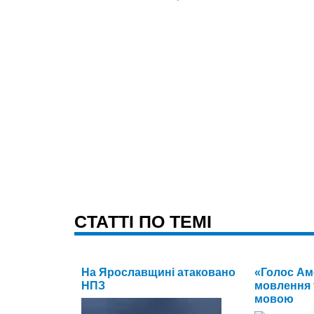
CТАТТІ ПО ТЕМІ
На Ярославщині атаковано
«Голос Ам
НПЗ
мовлення 
мовою