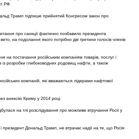
нт РФ.
нальд Трамп підпише прийнятий Конгресом закон про
 питання про санкції фактично позбавило президента
то, на подолання якого потрібно дві третини голосів членів
 на постачання російським компаніям товарів, послуг і
тів із розробки глибоководних родовищ нафти, а також
російських компаній, які вважаються лідерами нафтової
ез анексію Криму у 2014 році.
булася на тлі розслідування про можливе втручання Росії у
і президент Дональд Трамп, не втрачає надії на те, що Росія