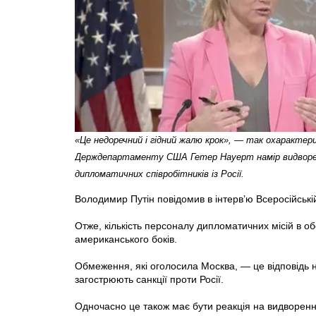
«Це недоречний і гідний жалю крок», — так охарактер
Держдепартаменту США Гетер Науерт намір видворе
дипломатичних співробітників iз Росії.
Володимир Путін повідомив в інтерв’ю Всеросійські
Отже, кількість персоналу дипломатичних місій в об
американського боків.
Обмеження, які оголосила Москва, — це відповідь 
загострюють санкції проти Росії.
Одночасно це також має бути реакція на видворення