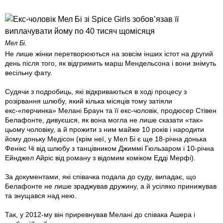
Мел Бі.
Не лише жінки перетворюються на зовсім інших істот на другий
день після того, як відгримить марш Мендельсона і вони знімуть
весільну фату.
Судячи з подробиць, які відкриваються в ході процесу з
розірвання шлюбу, який кілька місяців тому затіяли
екс-«перчинка» Мелані Браун та її екс-чоловік, продюсер Стівен
Белафонте, дивуєшся, як вона могла не лише сказати «так»
цьому чоловіку, а й прожити з ним майже 10 років і народити
йому доньку Медісон (крім неї, у Мел Бі є ще 18-річна донька
Фенікс Чі від шлюбу з танцівником Джиммі Гюльзаром i 10-річна
Ейнджел Айріс від роману з відомим коміком Едді Мерфі).
За документами, які співачка подала до суду, випадає, що
Белафонте не лише зраджував дружину, а й усіляко принижував
та знущався над нею.
Так, у 2012-му він приревнував Мелані до співака Ашера і