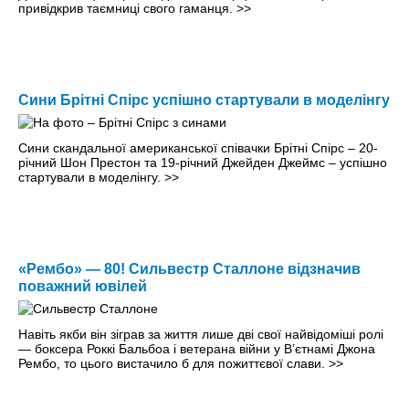
привідкрив таємниці свого гаманця.
>>
Сини Брітні Спірс успішно стартували в моделінгу
Сини скандальної американської співачки Брітні Спірс – 20-
річний Шон Престон та 19-річний Джейден Джеймс – успішно
стартували в моделінгу.
>>
«Рембо» — 80! Сильвестр Сталлоне відзначив
поважний ювілей
Навіть якби він зіграв за життя лише дві свої найвідоміші ролі
— боксера Роккі Бальбоа і ветерана війни у В’єтнамі Джона
Рембо, то цього вистачило б для пожиттєвої слави.
>>