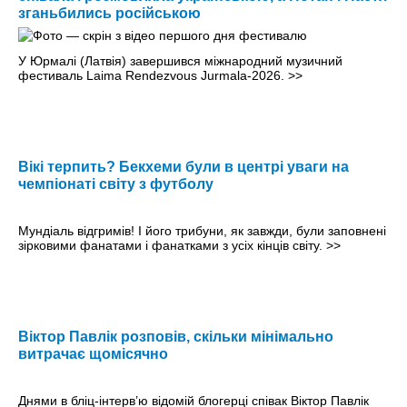
зганьбились російською
У Юрмалі (Латвія) завершився міжнародний музичний
фестиваль Laima Rendezvous Jurmala-2026.
>>
Вікі терпить? Бекхеми були в центрі уваги на
чемпіонаті світу з футболу
Мундіаль відгримів! І його трибуни, як завжди, були заповнені
зірковими фанатами і фанатками з усіх кінців світу.
>>
Віктор Павлік розповів, скільки мінімально
витрачає щомісячно
Днями в бліц-інтер­в’ю відомій блогерці співак Віктор Павлік