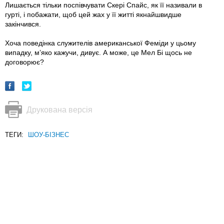
Лишається тільки поспівчувати Скері Спайс, як її називали в
гурті, і побажати, щоб цей жах у її житті якнайшвидше
закінчився.
Хоча поведінка служителів американської Феміди у цьому
випадку, м’яко кажучи, дивує. А може, це Мел Бі щось не
договорює?
Друкована версія
ТЕГИ:
ШОУ-БІЗНЕС