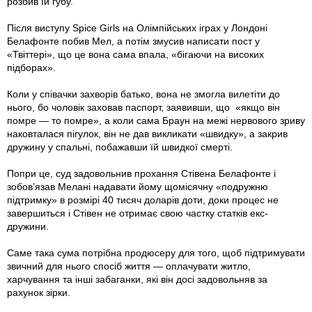
розбив їй губу.
Після виступу Spice Girls на Олiмпійських іграх у Лондоні
Белафонте побив Мел, а потім змусив написати пост у
«Твіттері», що це вона сама впала, «бігаючи на високих
пiдборах».
Коли у співачки захворів батько, вона не змогла вилетіти до
нього, бо чоловік заховав паспорт, заявивши, що «якщо він
помре — то помре», а коли сама Браун на межі нервового зриву
наковталася пігулок, він не дав викликати «швидку», а закрив
дружину у спальні, побажавши їй швидкої смерті.
Попри це, суд задовольнив прохання Стівена Белафонте і
зобов’язав Мелані надавати йому щомісячну «подружню
підтримку» в розмірі 40 тисяч доларів доти, доки процес не
завершиться і Стівен не отримає свою частку статків екс-
дружини.
Саме така сума потрібна продюсеру для того, щоб підтримувати
звичний для нього спосіб життя — оплачувати житло,
харчування та інші забаганки, які він досі задовольняв за
рахунок зірки.