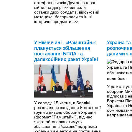
артефактів часів Другої світової
війни: на дні річки виявили
останки двох солдатів, військовий
мотоцикл, боєприпаси та інші
історичні предмети.
>>
У Німеччині - «Рамштайн»:
Україна та
планується збільшення
розпочина
постачання БПЛА та
даними з 
далекобійних ракет Україні
У рамках уго
оборони Ми
підписав з н
Борисом Піст
У середу, 15 квітня, в Берліні
Україна та Н
розпочалося засідання Контактної
обмінюватим
групи з питань оборони України
напрацюванн
(формат "Рамштайн"), під час
якого обговорюватимуть
збільшення військової підтримки
України з акцентом на постачання