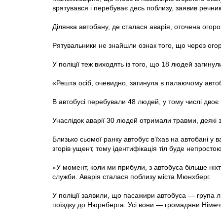
врятувався і перебуває десь поблизу, заявив речни
Ділянка автобану, де сталася аварія, оточена огор
Рятувальники не знайшли ознак того, що через ого
У поліції теж виходять iз того, що 18 людей загинул
«Решта осіб, очевидно, загинула в палаючому автобу
В автобусі перебували 48 людей, у тому числі двоє в
Унаслідок аварії 30 людей отримали травми, деякі з
Близько сьомої ранку автобус в’їхав на автобані у 
згорів ущент, тому ідентифікація тіл буде непростою
«У момент, коли ми прибули, з автобуса більше ніх
служби. Аварія сталася поблизу міста Мюнхберг.
У поліції заявили, що пасажири автобуса — група лю
поїздку до Нюрнберга. Усі вони — громадяни Німеч