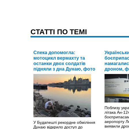
CТАТТІ ПО ТЕМІ
Спека допомогла:
Українськи
мотоцикл вермахту та
боєприпас
останки двох солдатів
намагалис
підняли з дна Дунаю, фото
дроном, ф
Поблизу укра
літака Ан-12
боєприпасам
аеропорту Л
У Будапешті рекордне обміління
виявили дрон
Дунаю відкрило доступ до