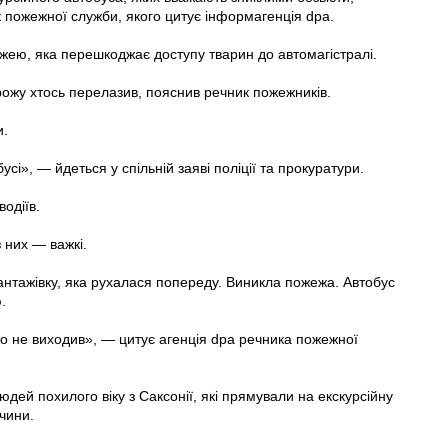
к пожежної служби, якого цитує інформагенція dpa.
ожею, яка перешкоджає доступу тварин до автомагістралі.
рожу хтось перелазив, пояснив речник пожежників.
и.
сі», — йдеться у спільній заяві поліції та прокуратури.
одіїв.
 них — важкі.
вантажівку, яка рухалася попереду. Виникла пожежа. Автобус
.
то не виходив», — цитує агенція dpa речника пожежної
дей похилого віку з Саксонії, які прямували на екскурсійну
чини.