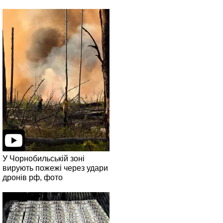
У Чорнобильській зоні
вирують пожежі через удари
дронів рф, фото