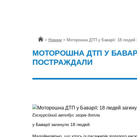
Головна
>
Новини
>
Моторошна ДТП у Баварії: 18 людей 
МОТОРОШНА ДТП У БАВАРІ
ПОСТРАЖДАЛИ
Екскурсійний автобус згорів дотла.
у Баварії загинуло 18 людей.
Малоймовірно, що хтось із пасажирів згорілого екск