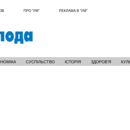
ХІВ
ПРО “УМ”
РЕКЛАМА В “УМ"
ОНОМІКА
СУСПІЛЬСТВО
ІСТОРІЯ
ЗДОРОВ'Я
КУЛ