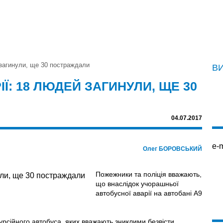
загинули, ще 30 постраждали
В
Ї: 18 ЛЮДЕЙ ЗАГИНУЛИ, ЩЕ 30
04.07.2017
e-m
Олег БОРОВСЬКИЙ
Пожежники та поліція вважають,
що внаслідок учорашньої
автобусної аварії на автобані А9
урсійного автобуса, яких вважають зниклими безвісти,