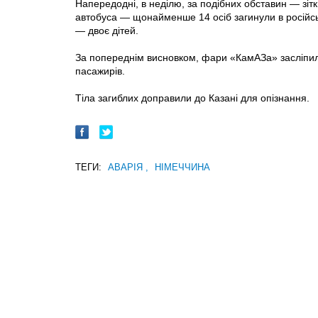
Напередодні, в неділю, за подібних обставин — зітк
автобуса — щонайменше 14 осіб загинули в російс
— двоє дітей.
За попереднім висновком, фари «КамАЗа» засліпил
пасажирів.
Тіла загиблих доправили до Казані для опізнання.
ТЕГИ:
АВАРІЯ
,
НІМЕЧЧИНА