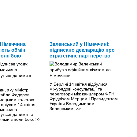
 Німеччина
Зеленський у Німеччині:
ють обмін
підписано декларацію про
поля бою
стратегічне партнерство
У Берліні 14 квітня відбулися
міжурядові консультації та
ди, яку міністр
переговори між канцлером ФРН
хайло Федоров
Фрідріхом Мерцем і Президентом
імецьким колегою
України Володимиром
оріусом 14 квітня,
Зеленським.
>>
імеччина
уться даними та
ями з поля бою.
>>