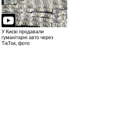
У Києві продавали
гуманітарні авто через
ТікТок, фото