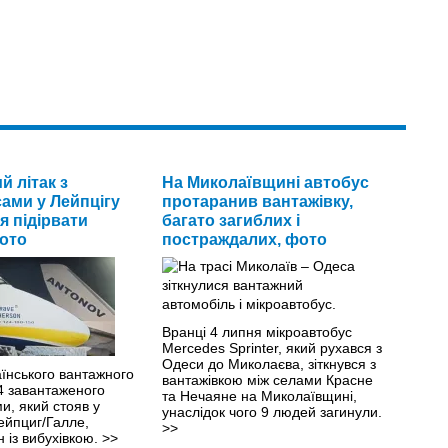
й літак з
На Миколаївщині автобус
ами у Лейпцігу
протаранив вантажівку,
я підірвати
багато загиблих і
ото
постраждалих, фото
Вранці 4 липня мікроавтобус
Mercedes Sprinter, який рухався з
Одеси до Миколаєва, зіткнувся з
їнського вантажного
вантажівкою між селами Красне
4 завантаженого
та Нечаяне на Миколаївщині,
и, який стояв у
унаслідок чого 9 людей загинули.
ейпциг/Галле,
>>
 із вибухівкою.
>>