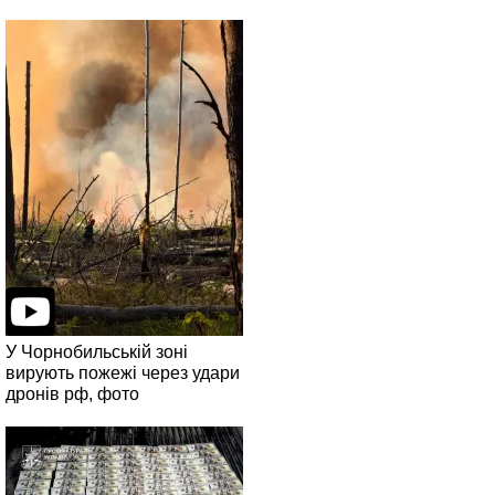
У Чорнобильській зоні
вирують пожежі через удари
дронів рф, фото