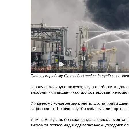
Густу хмару диму було видно навіть із сусіднього мі
заводу спалахнула пожежа, яку вогнеборцям вдало
виробничих майданчиках, що розташовані неподалік 
У хімічному концерні заявляють, що, за їхніми да
зафіксовано. Технічні служби заблокували портові с
Утім, iз міркувань безпеки влада закликала мешканц
вибуху та пожежі над Людвіґсгафеном упродовж кільк