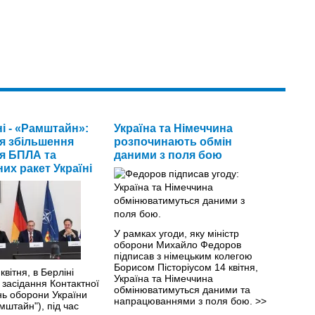
і - «Рамштайн»:
Україна та Німеччина
я збільшення
розпочинають обмін
я БПЛА та
даними з поля бою
их ракет Україні
У рамках угоди, яку міністр
оборони Михайло Федоров
підписав з німецьким колегою
Борисом Пісторіусом 14 квітня,
квітня, в Берліні
Україна та Німеччина
засідання Контактної
обмінюватимуться даними та
нь оборони України
напрацюваннями з поля бою.
>>
штайн"), під час