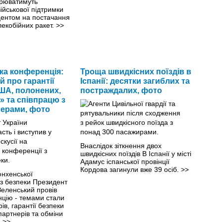
орюватимуть
ійськової підтримки
центом на постачання
лекобійних ракет.
>>
а конференція:
Троща швидкісних поїздів в
 про гарантії
Іспанії: десятки загиблих та
ША, полонених,
постраждалих, фото
» та співпрацю з
ерами, фото
Внаслідок зіткнення двох
швидкісних поїздів В Іспанії у місті
Адамус іспанської провінції
Кордова загинули вже 39 осіб.
>>
нхенської
 з безпеки Президент
еленський провів
цію - темами стали
ів, гарантії безпеки
 партнерів та обміни
.
>>