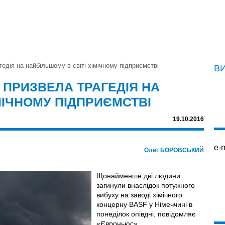
гедія на найбільшому в світі хімічному підприємстві
В
О ПРИЗВЕЛА ТРАГЕДІЯ НА
МІЧНОМУ ПІДПРИЄМСТВІ
19.10.2016
e-m
Олег БОРОВСЬКИЙ
Щонайменше дві людини
загинули внаслідок потужного
вибуху на заводі хімічного
концерну BASF у Німеччині в
понеділок опівдні, повідомляє
«Євроньюс».