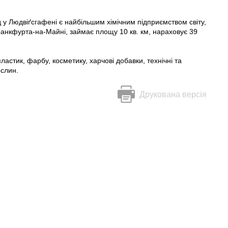
 у Людвіґсгафені є найбільшим хімічним підприємством світу,
Франкфурта-на-Майні, займає площу 10 кв. км, нараховує 39
астик, фарбу, косметику, харчові добавки, технічні та
рослин.
Друкована версія