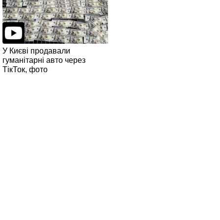
У Києві продавали
гуманітарні авто через
ТікТок, фото