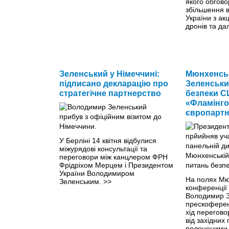
якого обгов
збільшення в
України з ак
дронів та да
Зеленський у Німеччині:
Мюнхенськ
підписано декларацію про
Зеленський
стратегічне партнерство
безпеки С
«Фламінго
європартн
У Берліні 14 квітня відбулися
міжурядові консультації та
переговори між канцлером ФРН
Фрідріхом Мерцем і Президентом
України Володимиром
На полях Мю
Зеленським.
>>
конференції
Володимир З
прескоферен
хід переговор
від західних
полоненими