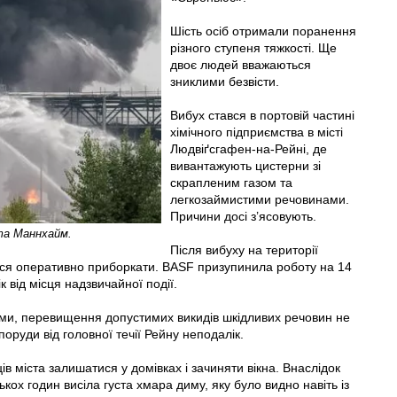
Шість осіб отримали поранення
різного ступеня тяжкості. Ще
двоє людей вважаються
зниклими безвісти.
Вибух стався в портовій частині
хімічного підприємства в місті
Людвіґсгафен-на-Рейні, де
вивантажують цистерни зі
скрапленим газом та
легкозаймистими речовинами.
Причини досі з’ясовують.
ста Маннхайм.
Після вибуху на території
ся оперативно приборкати. BASF призупинила роботу на 14
від місця надзвичайної події.
ними, перевищення допустимих викидів шкідливих речовин не
поруди від головної течії Рейну неподалік.
ів міста залишатися у домівках і зачиняти вікна. Внаслідок
ох годин висіла густа хмара диму, яку було видно навіть із