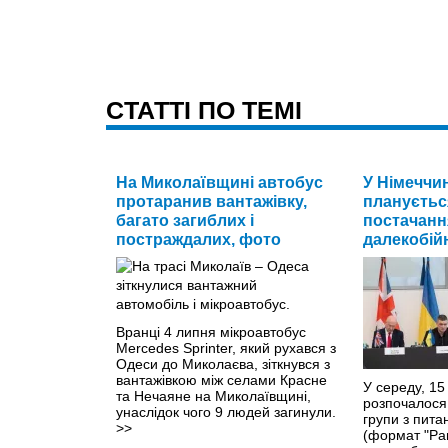
CТАТТІ ПО ТЕМІ
На Миколаївщині автобус
У Німеччин
протаранив вантажівку,
плануєтьс
багато загиблих і
постачанн
постраждалих, фото
далекобійн
Вранці 4 липня мікроавтобус
Mercedes Sprinter, який рухався з
Одеси до Миколаєва, зіткнувся з
вантажівкою між селами Красне
У середу, 15 
та Нечаяне на Миколаївщині,
розпочалося 
унаслідок чого 9 людей загинули.
групи з пита
>>
(формат "Рам