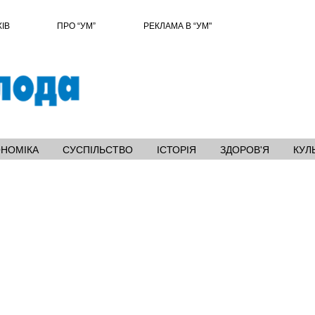
ХІВ
ПРО “УМ”
РЕКЛАМА В “УМ"
ОНОМІКА
СУСПІЛЬСТВО
ІСТОРІЯ
ЗДОРОВ'Я
КУЛ