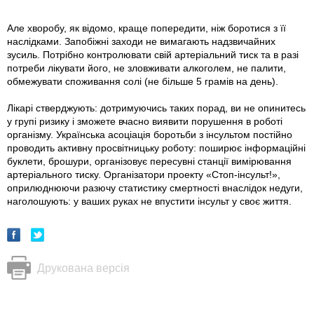
Але хворобу, як відомо, краще попередити, ніж боротися з її
наслідками. Запобіжні заходи не вимагають надзвичайних
зусиль. Потрібно контролювати свій артеріальний тиск та в разі
потреби лікувати його, не зловживати алкоголем, не палити,
обмежувати споживання солі (не більше 5 грамів на день).
Лікарі стверджують: дотримуючись таких порад, ви не опинитесь
у групі ризику і зможете вчасно виявити порушення в роботі
організму. Українська асоціація боротьби з інсультом постійно
проводить активну просвітницьку роботу: поширює інформаційні
буклети, брошури, організовує пересувні станції вимірювання
артеріального тиску. Організатори проекту «Стоп-інсульт!»,
оприлюднюючи разючу статистику смертності внаслідок недуги,
наголошують: у ваших руках не впустити інсульт у своє життя.
Друкована версія