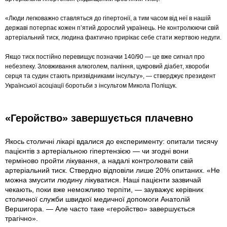
«Люди легковажно ставляться до гіпертонії, а тим часом від неї в нашій
державі потерпає кожен п’ятий дорослий українець. Не контролюючи свій
артеріальний тиск, людина фактично прирікає себе стати жертвою недуги.
Якщо тиск постійно перевищує позначки 140/90 — це вже сигнал про
небезпеку. Зловживання алкоголем, паління, цукровий діабет, хвороби
серця та судин стають призвідниками інсульту», — стверджує президент
Української асоціації боротьби з інсультом Микола Поліщук.
«Геройство» завершується плачевно
Якось столичні лікарі вдалися до експерименту: опитали тисячу
пацієнтів з артеріальною гіпертензією — чи згодні вони
терміново пройти лікування, а надалі контролювати свій
артеріальний тиск. Ствердно відповіли лише 20% опитаних. «Не
можна змусити людину лікуватися. Наші пацієнти зазвичай
чекають, поки вже неможливо терпіти, — зауважує керівник
столичної служби швидкої медичної допомоги Анатолій
Вершигора. — Але часто таке «геройство» завершується
трагічно».