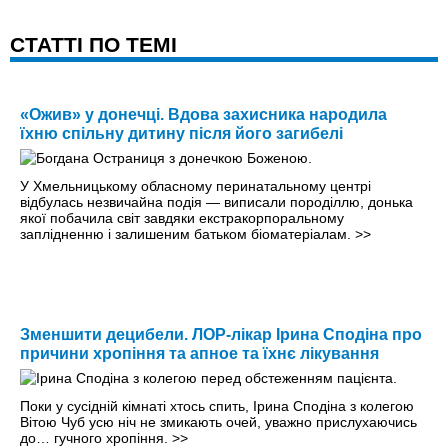
CТАТТІ ПО ТЕМІ
«Ожив» у донечці. Вдова захисника народила
їхню спільну дитину після його загибелі
У Хмельницькому обласному перинатальному центрі
відбулась незвичайна подія — виписали породіллю, донька
якої побачила світ завдяки екстракорпоральному
заплідненню і залишеним батьком біоматеріалам.
>>
Зменшити децибели. ЛОР-лікар Ірина Сподіна про
причини хропіння та апное та їхнє лікування
Поки у сусідній кімнаті хтось спить, Ірина Сподіна з колегою
Вітою Чуб усю ніч не змикають очей, уважно прислухаючись
до… гучного хропіння.
>>