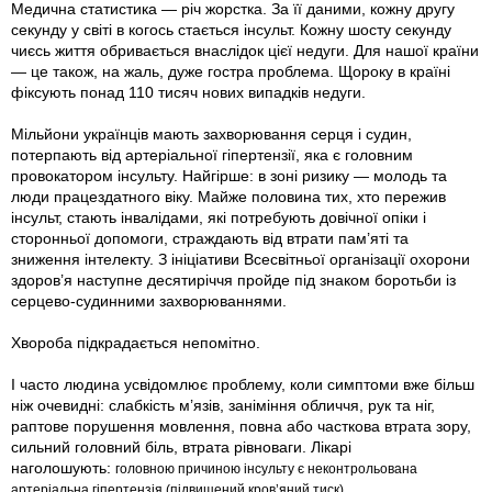
Медична статистика — річ жорстка. За її даними, кожну другу
секунду у світі в когось стається інсульт. Кожну шосту секунду
чиєсь життя обривається внаслідок цієї недуги. Для нашої країни
— це також, на жаль, дуже гостра проблема. Щороку в країні
фіксують понад 110 тисяч нових випадків недуги.
Мільйони українців мають захворювання серця і судин,
потерпають від артеріальної гіпертензії, яка є головним
провокатором інсульту. Найгірше: в зоні ризику — молодь та
люди працездатного віку. Майже половина тих, хто пережив
інсульт, стають інвалідами, які потребують довічної опіки і
сторонньої допомоги, страждають від втрати пам’яті та
зниження інтелекту. З ініціативи Всесвітньої організації охорони
здоров’я наступне десятиріччя пройде під знаком боротьби із
серцево-судинними захворюваннями.
Хвороба підкрадається непомітно.
І часто людина усвідомлює проблему, коли симптоми вже більш
ніж очевидні: слабкість м’язів, заніміння обличчя, рук та ніг,
раптове порушення мовлення, повна або часткова втрата зору,
сильний головний біль, втрата рівноваги. Лікарі
наголошують:
головною причиною інсульту є неконтрольована
артеріальна гіпертензія (підвищений кров’яний тиск).