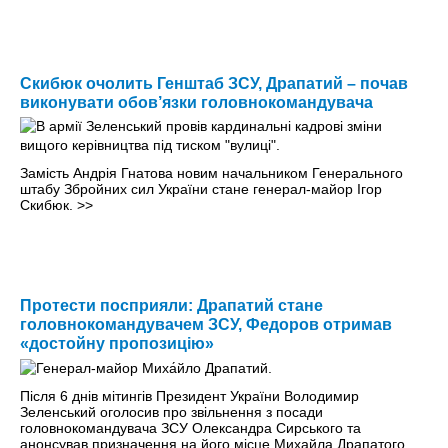
Скибюк очолить Генштаб ЗСУ, Драпатий – почав
виконувати обов’язки головнокомандувача
Замість Андрія Гнатова новим начальником Генерального
штабу Збройних сил України стане генерал-майор Ігор
Скибюк.
>>
Протести посприяли: Драпатий стане
головнокомандувачем ЗСУ, Федоров отримав
«достойну пропозицію»
Після 6 днів мітингів Президент України Володимир
Зеленський оголосив про звільнення з посади
головнокомандувача ЗСУ Олександра Сирського та
анонсував призначення на його місце Михайла Драпатого.