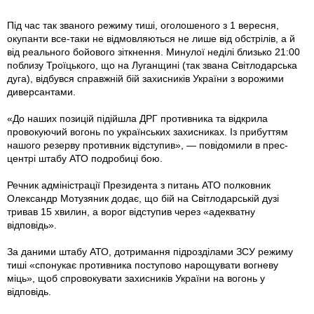
Під час так званого режиму тиші, оголошеного з 1 вересня,
окупанти все-таки не відмовляються не лише від обстрілів, а й
від реального бойового зіткнення. Минулої неділі близько 21:00
поблизу Троїцького, що на Луганщині (так звана Світлодарська
дуга), відбувся справжній бій захисників України з ворожими
диверсантами.
«До наших позицій підійшла ДРГ противника та відкрила
провокуючий вогонь по українських захисниках. Із прибуттям
нашого резерву противник відступив», — повідомили в прес-
центрі штабу АТО по­дробиці бою.
Речник адміністрації Президента з питань АТО полковник
Олександр Мотузяник додає, що бій на Світлодарській дузі
тривав 15 хвилин, а ворог відступив через «адекватну
відповідь».
За даними штабу АТО, дотримання підрозділами ЗСУ режиму
тиші «спонукає противника поступово нарощувати вогневу
міць», щоб спровокувати захисників України на вогонь у
відповідь.