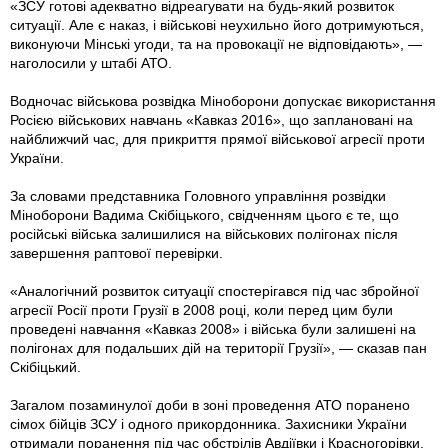
«ЗСУ готові адекватно відреагувати на будь-який розвиток
ситуації. Але є наказ, і військові неухильно його дотримуються,
виконуючи Мінські угоди, та на провокації не відповідають», —
наголосили у штабі АТО.
Водночас військова розвідка Міноборони допускає використання
Росією військових навчань «Кавказ 2016», що заплановані на
найближчий час, для прикриття прямої військової агресії проти
України.
За словами представника Головного управління розвідки
Міноборони Вадима Скібіцького, свідченням цього є те, що
російські війська залишилися на військових полігонах після
завершення раптової перевірки.
«Аналогічний розвиток ситуації спостерігався під час збройної
агресії Росії проти Грузії в 2008 році, коли перед цим були
проведені навчання «Кавказ 2008» і війська були залишені на
полігонах для подальших дій на території Грузії», — сказав пан
Скібіцький.
Загалом позаминулої доби в зоні проведення АТО поранено
сімох бійців ЗСУ і одного прикордонника. Захисники України
отримали поранення під час обстрілів Авдіївки і Красногорівки.