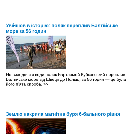
Увійшов в історію: поляк переплив Балтійське
море за 56 годин
Не виходячи з води поляк Бартломей Кубковський переплив
Балтійське море від Швеції до Польщі за 56 годин — це була
його пʼята спроба.
>>
Землю накрила магнітна буря 6-бального рівня