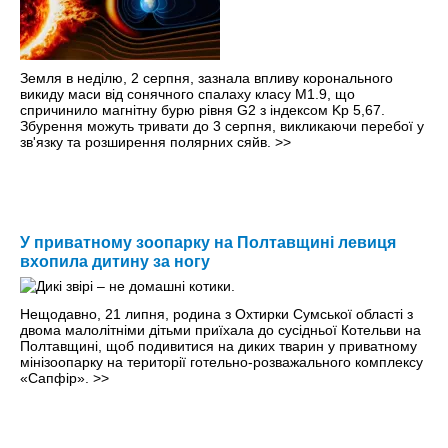
Земля в неділю, 2 серпня, зазнала впливу коронального
викиду маси від сонячного спалаху класу M1.9, що
спричинило магнітну бурю рівня G2 з індексом Kp 5,67.
Збурення можуть тривати до 3 серпня, викликаючи перебої у
зв'язку та розширення полярних сяйв.
>>
У приватному зоопарку на Полтавщині левиця
вхопила дитину за ногу
Нещодавно, 21 липня, родина з Охтирки Сумської області з
двома малолітніми дітьми приїхала до сусідньої Котельви на
Полтавщині, щоб подивитися на диких тварин у приватному
мінізоопарку на території готельно-розважального комплексу
«Сапфір».
>>