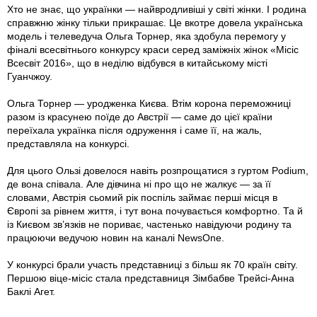
Хто не знає, що українки — найвродливіші у світі жінки. І родина
справжню жінку тільки прикрашає. Це вкотре довела українська
модель і телеведуча Ольга Торнер, яка здобула перемогу у
фіналі всесвітнього конкурсу краси серед заміжніх жінок «Місіс
Всесвіт 2016», що в неділю відбувся в китайському місті
Гуанчжоу.
Ольга Торнер — уродженка Києва. Втім корона переможниці
разом із красунею поїде до Австрії — саме до цієї країни
переїхала українка після одруження і саме її, на жаль,
представляла на конкурсі.
Для цього Ользі довелося навіть розпрощатися з гуртом Podium,
де вона співала. Але дівчина ні про що не жалкує — за її
словами, Австрія сьомий рік поспіль займає перші місця в
Європі за рівнем життя, і тут вона почувається комфортно. Та й
iз Києвом зв’язків не пориває, частенько навідуючи родину та
працюючи ведучою новин на каналі NewsOne.
У конкурсі брали участь представниці з більш як 70 країн світу.
Першою віце-місіс стала представниця Зімбабве Трейсі-Анна
Баклі Агет.