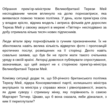
Обрання прем’єр-міністром Великобританії Терези Мей
несподіваним чином вплинуло на долю порноактриси, яка
виявилася повною тезкою політика. У день, коли прем’єрка сіла
у владне крісло, відома модель і актриса фільмів для дорослих
Тереза Мей у своєму акаунті в мережі «Твіттер» несподівано за
добу отримала кілька тисяч нових підписників.
Люди вітали зірку порнофільмів із гучним призначенням. Їх не
збентежила навіть велика кількість відвертих фото і пропозицій
еротичних послуг, розміщених на її сторінці. Дехто навіть
схвально заявив, що був би не проти мати такого очільника
уряду в своїй країні. Акторці довелося публікувати спростування,
зазначивши, що цей акаунт не є сторінкою прем’єр-міністра
Великобританії Терези Мей.
Комізму ситуації додає те, що 59-річного британського політика
Терезу Мей, лідера Консервативної партії, колишнього міністра
внутрішніх та міністра у справах жінок і рівноправності, знають
як дуже сувору і стриману жінку, яку порівнюють із самою
Маргарет Тетчер. Цікаво, що б вона сказала, якби дізналася, з
ким її переплутали?