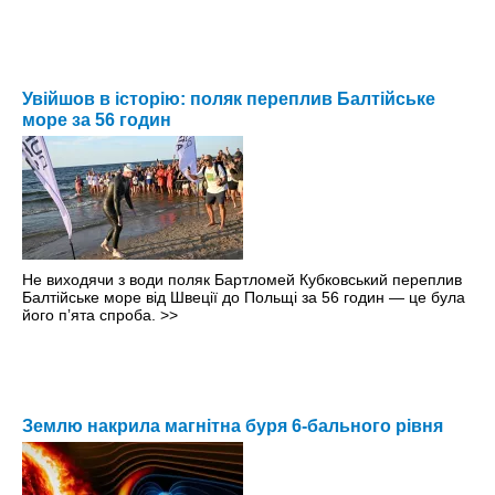
Увійшов в історію: поляк переплив Балтійське
море за 56 годин
Не виходячи з води поляк Бартломей Кубковський переплив
Балтійське море від Швеції до Польщі за 56 годин — це була
його пʼята спроба.
>>
Землю накрила магнітна буря 6-бального рівня