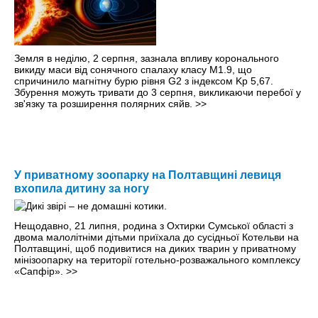
Земля в неділю, 2 серпня, зазнала впливу коронального
викиду маси від сонячного спалаху класу M1.9, що
спричинило магнітну бурю рівня G2 з індексом Kp 5,67.
Збурення можуть тривати до 3 серпня, викликаючи перебої у
зв'язку та розширення полярних сяйв.
>>
У приватному зоопарку на Полтавщині левиця
вхопила дитину за ногу
Нещодавно, 21 липня, родина з Охтирки Сумської області з
двома малолітніми дітьми приїхала до сусідньої Котельви на
Полтавщині, щоб подивитися на диких тварин у приватному
мінізоопарку на території готельно-розважального комплексу
«Сапфір».
>>