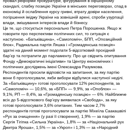
провал реформи прокуратури, фігурування в офшорному
скандалі, слабку позицію України в мінських переговорах, спад в
економіці й ослаблення курсу гривні, втрату довіри населення,
погіршення іміджу України на зовнішній арені, спроби узурпації
влади, змішування інтересів влади й бізнесу.
Це те, що стосується персонально Петра Порошенка. Якщо ж
говорити про перспективи політичних сил, то ситуація є
наступною. «Батьківщина», «Самопоміч», БПП, «Опозиційний
блок», Радикальна партія Ляшка і «Громадянська позиція»
здатні на даний момент подолати 5-відсотковий прохідний
бар’єр та потрапити до парламенту. Про це свідчить опитування
Фонду «Демократичні ініціативи» та Центру економічних і
політичних досліджень імені Олександра Разумкова.
Респондентів просили відповісти на запитання, за яку партію
вони б проголосували, якби вибори відбулися наступної неділі.
За «Батьківщину» готові проголосувати 12% респондентів, за
«Самопоміч» — 10,6%, за «БПП» — 9,9%, за «Опоблок» —
9,1%, РП — 8,4%, за «Громадянську позицію» — 6%. Найближче
всіх до 5-відсоткового бар’єру виявилася «Свобода», за яку
готові проголосувати 3,6% опитаних. Тим часом 2,7%
респондентів готові проголосувати за партію Міхеїла Саакашвілі
«Рух за очищення» (у разі її створення), 1,9% — за партію
Сергія Тігіпка «Сильна Україна», 1,8% — за «Національний рух
Дмитра Яроша», 1,5% — за «Укроп» і 1,3% — за «Народний