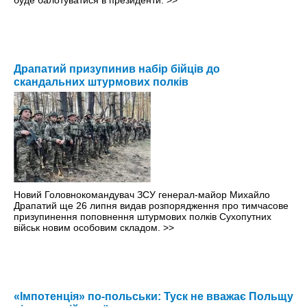
буде балотуватися в президенти.
>>
Драпатий призупинив набір бійців до
скандальних штурмових полків
Новий Головнокомандувач ЗСУ генерал-майор Михайло
Драпатий ще 26 липня видав розпорядження про тимчасове
призупинення поповнення штурмових полків Сухопутних
військ новим особовим складом.
>>
«Імпотенція» по-польськи: Туск не вважає Польщу