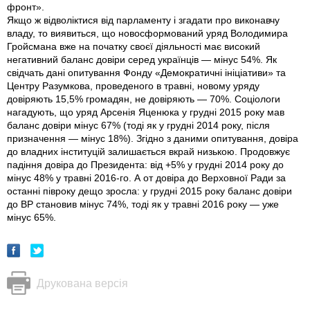
фронт».
Якщо ж відволіктися від парламенту і згадати про виконавчу
владу, то виявиться, що новосформований уряд Володимира
Гройсмана вже на початку своєї діяльності має високий
негативний баланс довіри серед українців — мінус 54%. Як
свідчать дані опитування Фонду «Демократичні ініціативи» та
Центру Разумкова, проведеного в травні, новому уряду
довіряють 15,5% громадян, не довіряють — 70%. Соціологи
нагадують, що уряд Арсенія Яценюка у грудні 2015 року мав
баланс довіри мiнус 67% (тоді як у грудні 2014 року, після
призначення — мiнус 18%). Згідно з даними опитування, довіра
до владних інституцій залишається вкрай низькою. Продовжує
падіння довіра до Президента: від +5% у грудні 2014 року до
мiнус 48% у травні 2016-го. А от довіра до Верховної Ради за
останні півроку дещо зросла: у грудні 2015 року баланс довіри
до ВР становив мiнус 74%, тоді як у травні 2016 року — уже
мiнус 65%.
Друкована версія