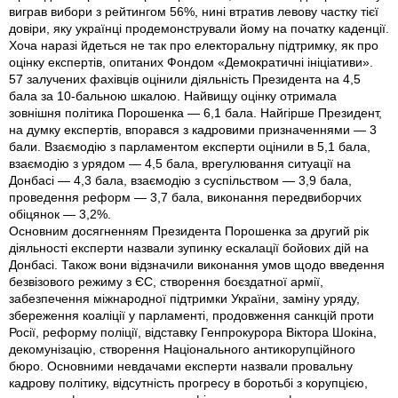
виграв вибори з рейтингом 56%, нині втратив левову частку тієї
довіри, яку українці продемонстрували йому на початку каденції.
Хоча наразі йдеться не так про електоральну підтримку, як про
оцінку експертів, опитаних Фондом «Демократичні ініціативи».
57 залучених фахівців оцінили діяльність Президента на 4,5
бала за 10-бальною шкалою. Найвищу оцінку отримала
зовнішня політика Порошенка — 6,1 бала. Найгірше Президент,
на думку експертів, впорався з кадровими призначеннями — 3
бали. Взаємодію з парламентом експерти оцінили в 5,1 бала,
взаємодію з урядом — 4,5 бала, врегулювання ситуації на
Донбасі — 4,3 бала, взаємодію з суспільством — 3,9 бала,
проведення реформ — 3,7 бала, виконання передвиборчих
обіцянок — 3,2%.
Основним досягненням Президента Порошенка за другий рік
діяльності експерти назвали зупинку ескалації бойових дій на
Донбасі. Також вони відзначили виконання умов щодо введення
безвізового режиму з ЄС, створення боєздатної армії,
забезпечення міжнародної підтримки України, заміну уряду,
збереження коаліції у парламенті, продовження санкцій проти
Росії, реформу поліції, відставку Генпрокурора Віктора Шокіна,
декомунізацію, створення Національного антикорупційного
бюро. Основними невдачами експерти назвали провальну
кадрову політику, відсутність прогресу в боротьбі з корупцією,