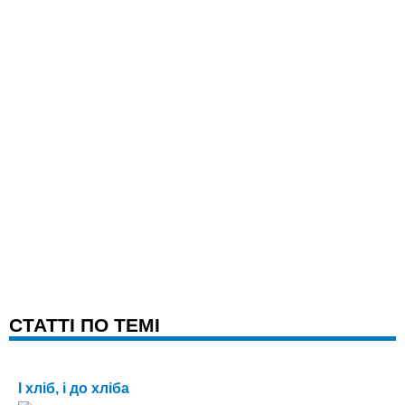
CТАТТІ ПО ТЕМІ
І хліб, і до хліба