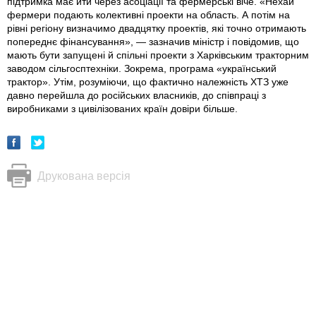
підтримка має йти через асоціації та фермерські віче. «Нехай
фермери подають колективні проекти на область. А потім на
рівні регіону визначимо двадцятку проектів, які точно отримають
попереднє фінансування», — зазначив міністр i повідомив, що
мають бути запущені й спільні проекти з Харківським тракторним
заводом сільгосптехніки. Зокрема, програма «український
трактор». Утім, розуміючи, що фактично належність ХТЗ уже
давно перейшла до російських власникiв, до співпраці з
виробниками з цивілізованих країн довіри більше.
Друкована версія