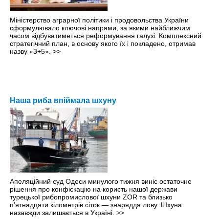
Міністерство аграрної політики і продовольства України
сформулювало ключові напрями, за якими найближчим
часом відбуватиметься реформування галузі. Комплексний
стратегічний план, в основу якого їх і покладено, отримав
назву «3+5».
>>
Наша риба впіймала шхуну
Апеляційний суд Одеси минулого тижня виніс остаточне
рішення про конфіскацію на користь нашої держави
турецької рибопромислової шхуни ZOR та близько
п’ятнадцяти кілометрів сіток — знаряддя лову. Шхуна
назавжди залишається в Україні.
>>