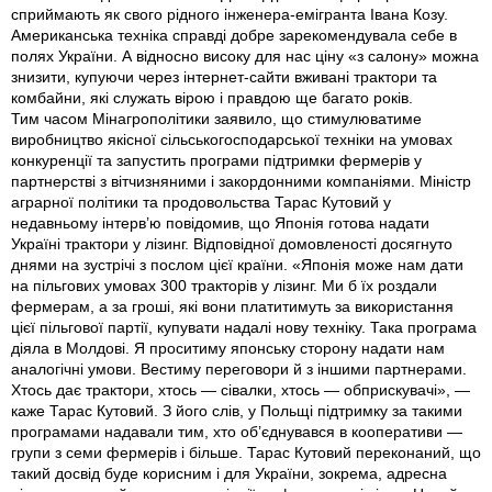
сприймають як свого рідного інженера-емігранта Івана Козу.
Американська техніка справді добре зарекомендувала себе в
полях України. А відносно високу для нас ціну «з салону» можна
знизити, купуючи через інтернет-сайти вживані трактори та
комбайни, які служать вірою і правдою ще багато років.
Тим часом Мінагрополітики заявило, що стимулюватиме
виробництво якісної сільськогосподарської техніки на умовах
конкуренції та запустить програми підтримки фермерів у
партнерстві з вітчизняними і закордонними компаніями. Міністр
аграрної політики та продовольства Тарас Кутовий у
недавньому інтерв’ю повідомив, що Японія готова надати
Україні трактори у лізинг. Відповідної домовленості досягнуто
днями на зустрічі з послом цієї країни. «Японія може нам дати
на пільгових умовах 300 тракторів у лізинг. Ми б їх роздали
фермерам, а за гроші, які вони платитимуть за використання
цієї пільгової партії, купувати надалі нову техніку. Така програма
діяла в Молдові. Я проситиму японську сторону надати нам
аналогічні умови. Вестиму переговори й з іншими партнерами.
Хтось дає трактори, хтось — сівалки, хтось — обприскувачі», —
каже Тарас Кутовий. З його слів, у Польщі підтримку за такими
програмами надавали тим, хто об’єднувався в кооперативи —
групи з семи фермерів і більше. Тарас Кутовий переконаний, що
такий досвід буде корисним і для України, зокрема, адресна