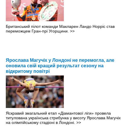
Британський пілот команди Макларен Ландо Норріс став
переможцем Гран-прі Угорщини.
>>
Ярослава Магучіх у Лондоні не перемогла, але
оновила свій кращий результат сезону на
відкритому повітрі
Яскравий змагальний етап «Діамантової ліги» провела
титулована українська стрибунка у висоту Ярослава Магучіх
на олімпійському стадіоні в Лондоні.
>>