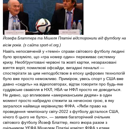
Йозефа Блаттера та Мішеля Платіні відсторонили від футболу на
вісім років. (з сайта sport-xl.org.)
Навіть непосвяченій у «темні» справи світового футболу людині
було зрозуміло, що «гра номер один» переживає системну
кризу. Необґрунтовані червоні та жовті картки, незараховані
взяття воріт, помилкові офсайди, вигадані пенальті —
спостерігати за цим неподобством в епоху цифрових технологій
було вже просто неможливо. Приміром, увесь спорт у США вже
давно «сидить» на відеоповторах, відтак говорити про будь-яке
суддівське свавілля в НХЛ, НБА чи НФЛ просто не доводиться.
Не дивно, що впливовим «американським дядям» в один
момент просто набридло стежити за нечесною грою, в яку
загралося найвище керівництво ФІФА. «Якби право на
проведення чемпіонату світу-2022 з футболу дісталося США,
нічого б цього не було», — заявив багаторічний очільник
світового футболу Йозеф Блаттер, якого вчора разом з
очільником УЄФА Мішелем Платіні комітет ФІФА з етики