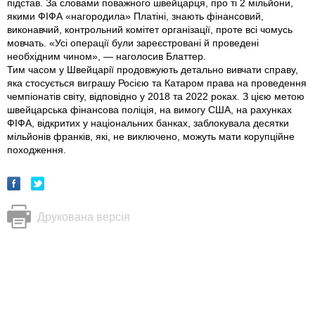
підстав. За словами поважного швейцарця, про ті 2 мільйони,
якими ФІФА «нагородила» Платіні, знають фінансовий,
виконавчий, контрольний комітет організації, проте всі чомусь
мовчать. «Усі операції були зареєстровані й проведені
необхідним чином», — наголосив Блаттер.
Тим часом у Швейцарії продовжують детально вивчати справу,
яка стосується виграшу Росією та Катаром права на проведення
чемпіонатів світу, відповідно у 2018 та 2022 роках. З цією метою
швейцарська фінансова поліція, на вимогу США, на рахунках
ФІФА, відкритих у національних банках, заблокувала десятки
мільйонів франків, які, не виключено, можуть мати корупційне
походження.
Друкована версія