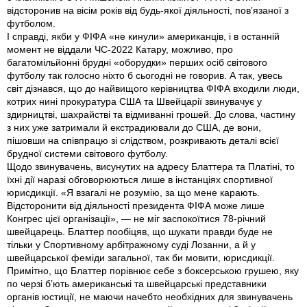
відсторонив на вісім років від будь-якої діяльності, пов’язаної з
футболом.
І справді, якби у ФІФА «не кинули» американців, і в останній
момент не віддали ЧС-2022 Катару, можливо, про
багатомільйонні брудні «оборудки» перших осіб світового
футболу так голосно ніхто б сьогодні не говорив. А так, увесь
світ дізнався, що до найвищого керівництва ФІФА входили люди,
котрих нині прокуратура США та Швейцарії звинувачує у
здирництві, шахрайстві та відмиванні грошей. До слова, частину
з них уже затримали й екстрадиювали до США, де вони,
пішовши на співпрацю зі слідством, розкривають деталі всієї
брудної системи світового футболу.
Щодо звинувачень, висунутих на адресу Блаттера та Платіні, то
їхні дії наразі обговорюються лише в інстанціях спортивної
юрисдикції. «Я взагалі не розумію, за що мене карають.
Відсторонити від діяльності президента ФІФА може лише
Конгрес цієї організації», — не міг заспокоїтися 78-річний
швейцарець. Блаттер пообіцяв, що шукати правди буде не
тільки у Спортивному арбітражному суді Лозанни, а й у
швейцарської феміди загальної, так би мовити, юрисдикції.
Примітно, що Блаттер порівнює себе з боксерською грушею, яку
по черзі б’ють американські та швейцарські представники
органів юстиції, не маючи начебто необхідних для звинувачень