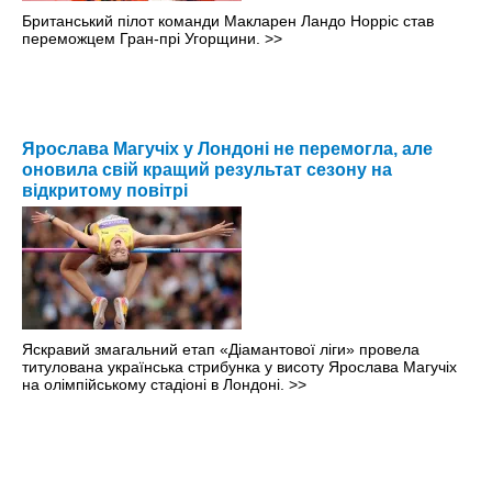
Британський пілот команди Макларен Ландо Норріс став
переможцем Гран-прі Угорщини.
>>
Ярослава Магучіх у Лондоні не перемогла, але
оновила свій кращий результат сезону на
відкритому повітрі
Яскравий змагальний етап «Діамантової ліги» провела
титулована українська стрибунка у висоту Ярослава Магучіх
на олімпійському стадіоні в Лондоні.
>>