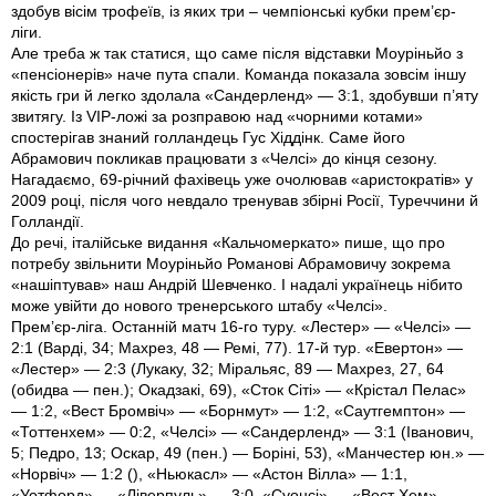
здобув вісім трофеїв, із яких три – чемпіонські кубки прем’єр-
ліги.
Але треба ж так статися, що саме після відставки Моуріньйо з
«пенсіонерів» наче пута спали. Команда показала зовсім іншу
якість гри й легко здолала «Сандерленд» — 3:1, здобувши п’яту
звитягу. Із VIP-ложі за розправою над «чорними котами»
спостерігав знаний голландець Гус Хіддінк. Саме його
Абрамович покликав працювати з «Челсі» до кінця сезону.
Нагадаємо, 69-річний фахівець уже очолював «аристократів» у
2009 році, після чого невдало тренував збірні Росії, Туреччини й
Голландії.
До речі, італійське видання «Кальчомеркато» пише, що про
потребу звільнити Моуріньйо Романові Абрамовичу зокрема
«нашіптував» наш Андрій Шевченко. І надалі українець нібито
може увійти до нового тренерського штабу «Челсі».
Прем’єр-ліга. Останній матч 16-го туру. «Лестер» — «Челсі» —
2:1 (Варді, 34; Махрез, 48 — Ремі, 77). 17-й тур. «Евертон» —
«Лестер» — 2:3 (Лукаку, 32; Міральяс, 89 — Махрез, 27, 64
(обидва — пен.); Окадзакі, 69), «Сток Сіті» — «Крістал Пелас»
— 1:2, «Вест Бромвіч» — «Борнмут» — 1:2, «Саутгемптон» —
«Тоттенхем» — 0:2, «Челсі» — «Сандерленд» — 3:1 (Іванович,
5; Педро, 13; Оскар, 49 (пен.) — Боріні, 53), «Манчестер юн.» —
«Норвіч» — 1:2 (), «Ньюкасл» — «Астон Вілла» — 1:1,
«Уотфорд» — «Ліверпуль» — 3:0, «Суонсі» — «Вест Хем» —