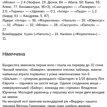
«Мілан» — 2:4 (Чіофані, 19; Діонізі, 84 — Абате, 50; Бакка, 55;
Алекс, 77; Бонавентура, 90+3), «Сампдорія» — «Палермо» —
2:0, «Торино» — «Удінезе» — 0:1, «Інтер» — «Лаціо» — 1:2
(Ікарді, 61 — Кандрева, 5, 87).
Лідери: «Інтер» — 36, «Фіорентина», «Наполі» — 35, «Ювентус»
— 33, «Рома» — 32, «Мілан» — 28, «Сассуоло», «Емполі» —
27.
Бомбардири: Ігуаїн («Наполі») – 16, Калінич («Фіорентина») –
11.
Німеччина
Бундесліга закінчила перше коло і пішла на перерву до 22 січня.
Чинний чемпіон, «Баварія», впевнено очолює таблицю, маючи
найменші втрати порівняно з усіма чемпіонатами топ-5.
«Шальке» — суперник донецького «Шахтаря» в 1/16 фіналу Ліги
Європи — піднявся на шосте місце. Однією сходинкою вище –
леверкузенський «Байєр», команда екс-«гірника» Владлена
Юрченка. Молодий українець у першому колі лише двічі виходив
на заміни.
На мінорній ноті закінчив календарний рік «Вердер» нашого
тренера Віктора Скрипника: лише один щабель відділяє