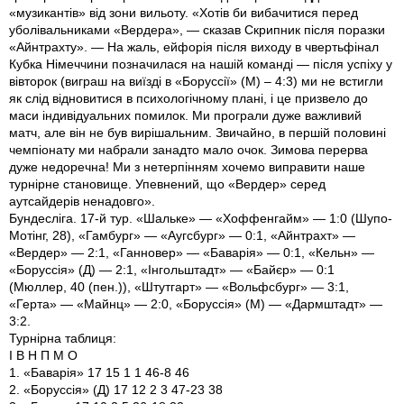
«музикантів» від зони вильоту. «Хотів би вибачитися перед
уболівальниками «Вердера», — сказав Скрипник після поразки
«Айнтрахту». — На жаль, ейфорія після виходу в чвертьфінал
Кубка Німеччини позначилася на нашій команді — після успіху у
вівторок (виграш на виїзді в «Боруссії» (М) – 4:3) ми не встигли
як слід відновитися в психологічному плані, і це призвело до
маси індивідуальних помилок. Ми програли дуже важливий
матч, але він не був вирішальним. Звичайно, в першій половині
чемпіонату ми набрали занадто мало очок. Зимова перерва
дуже недоречна! Ми з нетерпінням хочемо виправити наше
турнірне становище. Упевнений, що «Вердер» серед
аутсайдерів ненадовго».
Бундесліга. 17-й тур. «Шальке» — «Хоффенгайм» — 1:0 (Шупо-
Мотінг, 28), «Гамбург» — «Аугсбург» — 0:1, «Айнтрахт» —
«Вердер» — 2:1, «Ганновер» — «Баварія» — 0:1, «Кельн» —
«Боруссія» (Д) — 2:1, «Інгольштадт» — «Байєр» — 0:1
(Мюллер, 40 (пен.)), «Штутгарт» — «Вольфсбург» — 3:1,
«Герта» — «Майнц» — 2:0, «Боруссія» (М) — «Дармштадт» —
3:2.
Турнірна таблиця:
І В Н П М О
1. «Баварія» 17 15 1 1 46-8 46
2. «Боруссія» (Д) 17 12 2 3 47-23 38