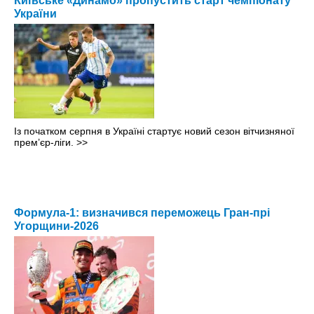
Київське «Динамо» пропустить старт чемпіонату
України
Із початком серпня в Україні стартує новий сезон вітчизняної
прем’єр-ліги.
>>
Формула-1: визначився переможець Гран-прі
Угорщини-2026