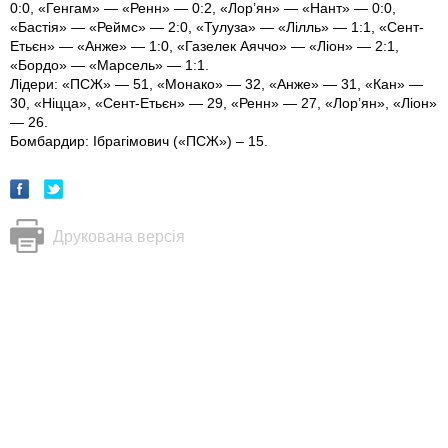
0:0, «Генгам» — «Ренн» — 0:2, «Лор’ян» — «Нант» — 0:0,
«Бастія» — «Реймс» — 2:0, «Тулуза» — «Лілль» — 1:1, «Сент-
Етьєн» — «Анже» — 1:0, «Газелек Аяччо» — «Ліон» — 2:1,
«Бордо» — «Марсель» — 1:1.
Лідери: «ПСЖ» — 51, «Монако» — 32, «Анже» — 31, «Кан» —
30, «Ніцца», «Сент-Етьєн» — 29, «Ренн» — 27, «Лор’ян», «Ліон»
— 26.
Бомбардир: Ібрагімович («ПСЖ») – 15.
Друкована версія