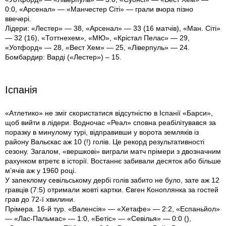
0:0, «Арсенал» — «Манчестер Сіті» — грали вчора пізно
ввечері.
Лідери: «Лестер» — 38, «Арсенал» — 33 (16 матчів), «Ман. Сіті»
— 32 (16), «Тоттнехем», «МЮ», «Крістал Пелас» — 29,
«Уотфорд» — 28, «Вест Хем» — 25, «Ліверпуль» — 24.
Бомбардир: Варді («Лестер») – 15.
Іспанія
«Атлетико» не зміг скористатися відсутністю в Іспанії «Барси»,
щоб вийти в лідери. Водночас «Реал» сповна реабілітувався за
поразку в минулому турі, відправивши у ворота земляків із
району Вальєкас аж 10 (!) голів. Це рекорд результативності
сезону. Загалом, «вершкові» виграли матч прімери з двозначним
рахунком втретє в історії. Востаннє забивали десяток або більше
м’ячів аж у 1960 році.
У запеклому севільському дербі голів забито не було, зате аж 12
гравців (7:5) отримали жовті картки. Євген Коноплянка за гостей
грав до 72-ї хвилини.
Прімера. 16-й тур. «Валенсія» — «Хетафе» — 2:2, «Еспаньйол»
— «Лас-Пальмас» — 1:0, «Бетіс» — «Севілья» — 0:0 (),