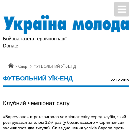
Бойова газета героїчної нації
Donate
Головна
>
Спорт
>
ФУТБОЛЬНИЙ УЇК-ЕНД
ФУТБОЛЬНИЙ УЇК-ЕНД
22.12.2015
Клубний чемпіонат світу
«Барселона» втретє виграла чемпіонат світу серед клубів, який
розігрувався загалом 12-й раз (у бразильського «Коринтіанса»
залишилося два титули). Співвідношення успіхів Європи проти