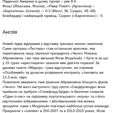
Південної Америки в цьому турнірі – уже 8:4.
Фінал (Йокогама, Японія). «Рівер Плейт» (Аргентина) –
«Барселона» (Іспанія) — 0:3 (Мессі, 36; Суарес, 49, 68).
Бомбардир і найкращий гарвець: Суарес («Барселона») – 5.
Англія
Новий лідер відправив у відставку тренера чинних чемпіонів.
Саме програш «Лестеру» став останньою краплею, яка
переповнила чашу терпіння президента «Челсі» Романа
Абрамовича, і він таки звільнив Жозе Моуріньйо. І було ж за що:
у 15 турах «аристократи» зазнали вже дев’яти поразок! За
даними газети «Міррор», сума відступних, які отримав
«Особливий» за дочасне розірвання контракту, становить аж
13,3 млн. євро.
Помилкою вважають таке рішення Абрамовича більшість фанів
«Челсі». На матч наступного туру проти «Сандерленда» вони
прийшли на трибуни «Стемфорд Брідж» із безліччю плакатів
«Один із нас» на підтримку португальського «коуча» та з його
картонними зображеннями. І вболівальників теж можна
зрозуміти: саме з Моуріньйо пов’язані найбільші успіхи команди.
Працюючи з «синіми» в 204-2007 та в 2013-2015 роках, Жозе