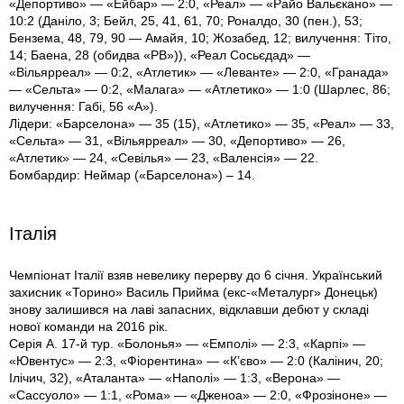
«Депортиво» — «Ейбар» — 2:0, «Реал» — «Райо Вальєкано» —
10:2 (Даніло, 3; Бейл, 25, 41, 61, 70; Роналдо, 30 (пен.), 53;
Бензема, 48, 79, 90 — Амайя, 10; Жозабед, 12; вилучення: Тіто,
14; Баена, 28 (обидва «РВ»)), «Реал Сосьєдад» —
«Вільярреал» — 0:2, «Атлетик» — «Леванте» — 2:0, «Гранада»
— «Сельта» — 0:2, «Малага» — «Атлетико» — 1:0 (Шарлес, 86;
вилучення: Габі, 56 «А»).
Лідери: «Барселона» — 35 (15), «Атлетико» — 35, «Реал» — 33,
«Сельта» — 31, «Вільярреал» — 30, «Депортиво» — 26,
«Атлетик» — 24, «Севілья» — 23, «Валенсія» — 22.
Бомбардир: Неймар («Барселона») – 14.
Італія
Чемпіонат Італії взяв невелику перерву до 6 січня. Український
захисник «Торино» Василь Прийма (екс-«Металург» Донецьк)
знову залишився на лаві запасних, відклавши дебют у складі
нової команди на 2016 рік.
Серія А. 17-й тур. «Болонья» — «Емполі» — 2:3, «Карпі» —
«Ювентус» — 2:3, «Фіорентина» — «К’єво» — 2:0 (Калінич, 20;
Ілічич, 32), «Аталанта» — «Наполі» — 1:3, «Верона» —
«Сассуоло» — 1:1, «Рома» — «Дженоа» — 2:0, «Фрозіноне» —