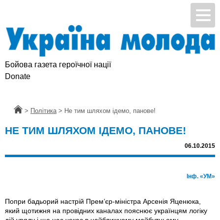
Бойова газета героїчної нації
Donate
Головна
>
Політика
>
Не тим шляхом ідемо, панове!
НЕ ТИМ ШЛЯХОМ ІДЕМО, ПАНОВЕ!
06.10.2015
Інф. «УМ»
Попри бадьорий настрій Прем’єр-міністра Арсенія Яценюка,
який щотижня на провідних каналах пояснює українцям логіку