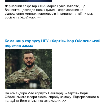
Державний секретар США Марко Рубіо заявляє, що
Вашингтон докладе нових зусиль, спрямованих на
відновлення мирних переговорів і припинення війни між
росією та Україною.
>>
Командир корпусу НГУ «Хартія» Ігор Оболєнський
пережив замах
На командира 2-го корпусу Нацгвардії «Хартія» Ігоря
Оболєнського кілери скоїли спробу замаху. Підозрюваного в
нападі та його спільника затримали.
>>