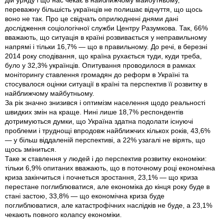
дій уряду і що нас чекає в найближчому майбутньому,
переважну більшість українців не полишає відчуття, що щось
воно не так. Про це свідчать оприлюднені днями дані
дослідження соціологічної служби Центру Разумкова. Так, 66%
вважають, що ситуація в країні розвивається у неправильному
напрямi і тільки 16,7% — що в правильному. До речі, в березні
2014 року сподівання, що країна рухається туди, куди треба,
було у 32,3% українців. Опитування проводилося в рамках
моніторингу ставлення громадян до реформ в Україні та
стосувалося оцінки ситуації в країні та перспектив її розвитку в
найближчому майбутньому.
За рік значно знизився і оптимізм населення щодо реальності
швидких змін на краще. Нині лише 18,7% респондентів
дотримуються думки, що Україна здатна подолати існуючі
проблеми і труднощі впродовж найближчих кількох років, 43,6%
— у більш віддаленій перспективі, а 22% узагалі не вірять, що
щось зміниться.
Таке ж ставлення у людей і до перспектив розвитку економіки:
тільки 6,9% опитаних вважають, що в поточному році економічна
криза закінчиться і почнеться зростання, 23,1% — що криза
перестане поглиблюватися, але економіка до кінця року буде в
стані застою, 33,8% — що економічна криза буде
поглиблюватися, але катастрофічних наслідків не буде, а 23,1%
чекають повного колапсу економіки.