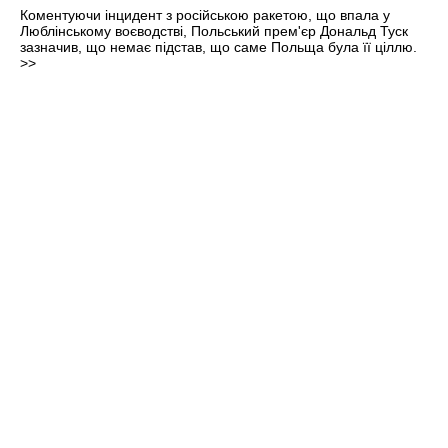
Коментуючи інцидент з російською ракетою, що впала у
Люблінському воєводстві, Польський прем'єр Дональд Туск
зазначив, що немає підстав, що саме Польща була її ціллю.
>>