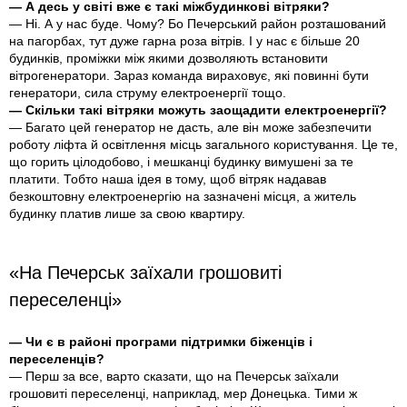
— А десь у світі вже є такі міжбудинкові вітряки?
— Ні. А у нас буде. Чому? Бо Печерський район розташований
на пагорбах, тут дуже гарна роза вітрів. І у нас є більше 20
будинків, проміжки між якими дозволяють встановити
вітрогенератори. Зараз команда вираховує, які повинні бути
генератори, сила струму електроенергії тощо.
— Скільки такі вітряки можуть заощадити електроенергії?
— Багато цей генератор не дасть, але він може забезпечити
роботу ліфта й освітлення місць загального користування. Це те,
що горить цілодобово, і мешканці будинку вимушені за те
платити. Тобто наша ідея в тому, щоб вітряк надавав
безкоштовну електроенергію на зазначені місця, а житель
будинку платив лише за свою квартиру.
«На Печерськ заїхали грошовиті
переселенці»
— Чи є в районі програми підтримки біженців і
переселенців?
— Перш за все, варто сказати, що на Печерськ заїхали
грошовиті переселенці, наприклад, мер Донецька. Тими ж