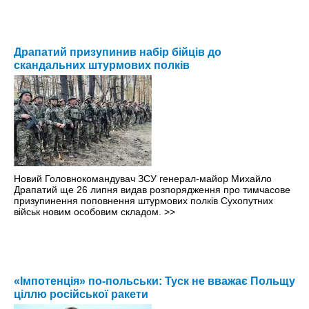
Драпатий призупинив набір бійців до
скандальних штурмових полків
Новий Головнокомандувач ЗСУ генерал-майор Михайло
Драпатий ще 26 липня видав розпорядження про тимчасове
призупинення поповнення штурмових полків Сухопутних
військ новим особовим складом.
>>
«Імпотенція» по-польськи: Туск не вважає Польщу
ціллю російської ракети