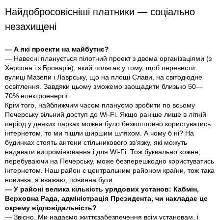
Найдобросовісніші платники — соціально
незахищені
— А які проекти на майбутнє?
— Навесні планується пілотний проект з двома організаціями (з
Херсона і з Броварів), який полягає у тому, щоб перевести
вулиці Мазепи і Лаврську, що на площі Слави, на світодіодне
освітлення. Завдяки цьому зможемо заощадити близько 50—
70% електроенергії.
Крім того, найближчим часом плануємо зробити по всьому
Печерську вільний доступ до Wi-Fi. Якщо раніше лише в літній
період у деяких парках можна було безкоштовно користуватись
інтернетом, то ми пішли ширшим шляхом. А чому б ні? На
будинках стоять антени стільникового зв’язку, які можуть
надавати випромінювання і для Wi-Fi. Тож буквально кожен,
перебуваючи на Печерську, може безперешкодно користуватись
інтернетом. Наш район є центральним районом країни, тож така
новинка, я вважаю, повинна бути.
— У районі велика кількість урядових установ: Кабмін,
Верховна Рада, адміністрація Президента, чи накладає це
окрему відповідальність?
— Звісно. Ми надаємо життєзабезпечення всім установам, і