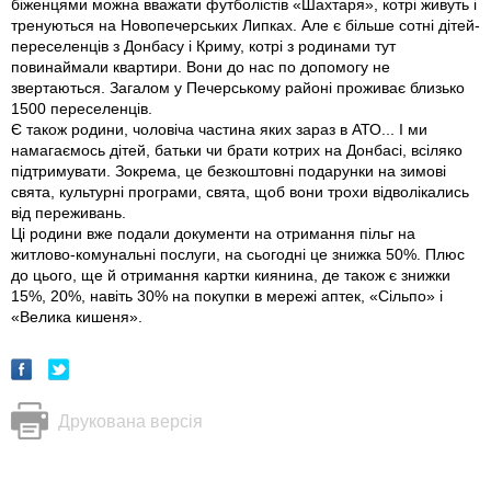
біженцями можна вважати футболістів «Шахтаря», котрі живуть і
тренуються на Новопечерських Липках. Але є більше сотні дітей-
переселенців з Донбасу і Криму, котрі з родинами тут
повинаймали квартири. Вони до нас по допомогу не
звертаються. Загалом у Печерському районі проживає близько
1500 переселенців.
Є також родини, чоловіча частина яких зараз в АТО... І ми
намагаємось дітей, батьки чи брати котрих на Донбасі, всіляко
підтримувати. Зокрема, це безкоштовні подарунки на зимові
свята, культурні програми, свята, щоб вони трохи відволікались
від переживань.
Ці родини вже подали документи на отримання пільг на
житлово-комунальні послуги, на сьогодні це знижка 50%. Плюс
до цього, ще й отримання картки киянина, де також є знижки
15%, 20%, навіть 30% на покупки в мережі аптек, «Сільпо» і
«Велика кишеня».
Друкована версія