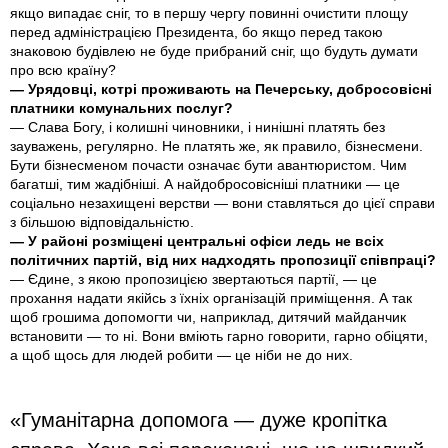
якщо випадає сніг, то в першу чергу повинні очистити площу
перед адміністрацією Президента, бо якщо перед такою
знаковою будівлею не буде прибраний сніг, що будуть думати
про всю країну?
— Урядовці, котрі проживають на Печерську, добросовісні
платники комунальних послуг?
— Слава Богу, і колишні чиновники, і нинішні платять без
зауважень, регулярно. Не платять же, як правило, бізнесмени.
Бути бізнесменом почасти означає бути авантюристом. Чим
багатші, тим жадібніші. А найдобросовісніші платники — це
соціально незахищені верстви — вони ставляться до цієї справи
з більшою відповідальністю.
— У районі розміщені центральні офіси ледь не всіх
політичних партій, від них надходять пропозиції співпраці?
— Єдине, з якою пропозицією звертаються партії, — це
прохання надати якійсь з їхніх організацій приміщення. А так
щоб грошима допомогти чи, наприклад, дитячий майданчик
встановити — то ні. Вони вміють гарно говорити, гарно обіцяти,
а щоб щось для людей робити — це ніби не до них.
«Гуманітарна допомога — дуже кропітка