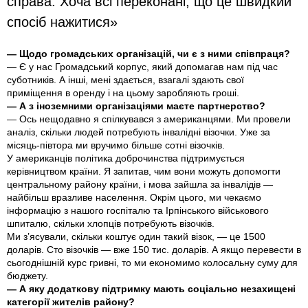
справа. Хоча всі переконані, що це швидкий
спосіб нажитися»
— Щодо громадських організацій, чи є з ними співпраця?
— Є у нас Громадський корпус, який допомагав нам під час
суботників. А інші, мені здається, взагалі здають свої
приміщення в оренду і на цьому заробляють гроші.
— А з іноземними організаціями маєте партнерство?
— Ось нещодавно я спілкувався з американцями. Ми провели
аналіз, скільки людей потребують інвалідні візочки. Уже за
місяць-півтора ми вручимо більше сотні візочків.
У американців політика доброчинства підтримується
керівництвом країни. Я запитав, чим вони можуть допомогти
центральному району країни, і мова зайшла за інвалідів —
найбільш вразливе населення. Окрім цього, ми чекаємо
інформацію з нашого госпіталю та Ірпінського військового
шпиталю, скільки хлопців потребують візочків.
Ми з’ясували, скільки коштує один такий візок, — це 1500
доларів. Сто візочків — вже 150 тис. доларів. А якщо перевести в
сьогоднішній курс гривні, то ми економимо колосальну суму для
бюджету.
— А яку додаткову підтримку мають соціально незахищені
категорії жителів району?