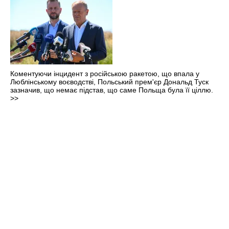
Коментуючи інцидент з російською ракетою, що впала у
Люблінському воєводстві, Польський прем'єр Дональд Туск
зазначив, що немає підстав, що саме Польща була її ціллю.
>>