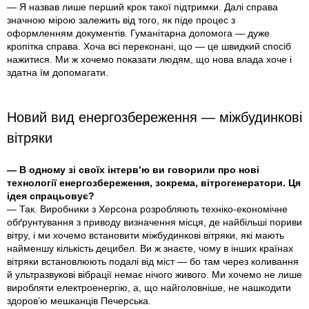
— Я назвав лише перший крок такої підтримки. Далі справа
значною мірою залежить від того, як піде процес з
оформленням документів. Гуманітарна допомога — дуже
кропітка справа. Хоча всі переконані, що — це швидкий спосіб
нажитися. Ми ж хочемо показати людям, що нова влада хоче і
здатна їм допомагати.
Новий вид енергозбереження — міжбудинкові
вітряки
— В одному зі своїх інтерв’ю ви говорили про нові
технології енергозбереження, зокрема, вітрогенератори. Ця
ідея спрацьовує?
— Так. Виробники з Херсона розробляють техніко-економічне
обґрунтування з приводу визначення місця, де найбільші пориви
вітру, і ми хочемо встановити міжбудинкові вітряки, які мають
найменшу кількість децибел. Ви ж знаєте, чому в інших країнах
вітряки встановлюють подалі від міст — бо там через коливання
й ультразвукові вібрації немає нічого живого. Ми хочемо не лише
виробляти електроенергію, а, що найголовніше, не нашкодити
здоров’ю мешканців Печерська.