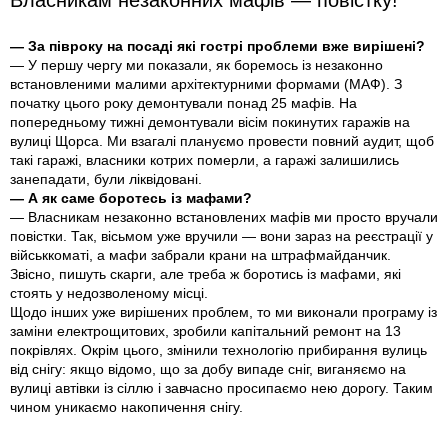
Власникам незаконних мафів — повістку!
— За півроку на посаді які гострі проблеми вже вирішені?
— У першу чергу ми показали, як боремось із незаконно
встановленими малими архітектурними формами (МАФ). З
початку цього року демонтували понад 25 мафів. На
попередньому тижні демонтували вiсiм покинутих гаражів на
вулиці Щорса. Ми взагалі плануємо провести повний аудит, щоб
такі гаражі, власники котрих померли, а гаражі залишились
занепадати, були ліквідовані.
— А як саме боротесь із мафами?
— Власникам незаконно встановлених мафів ми просто вручали
повістки. Так, вісьмом уже вручили — вони зараз на реєстрації у
військкоматі, а мафи забрали крани на штрафмайданчик.
Звісно, пишуть скарги, але треба ж боротись із мафами, які
стоять у недозволеному місці.
Щодо інших уже вирішених проблем, то ми виконали програму із
заміни електрощитових, зробили капітальний ремонт на 13
покрівлях. Окрім цього, змінили технологію прибирання вулиць
від снігу: якщо відомо, що за добу випаде сніг, виганяємо на
вулиці автівки із сіллю і завчасно просипаємо нею дорогу. Таким
чином уникаємо накопичення снігу.