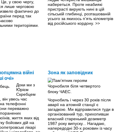
Це, у свою чергу,
набереться. Проте неабиякі
ся лише черговою
пристрасті вирують нині в цій
ризвело фактично до
сільській глибинці, розташованій
України перед так
усього за якихось п’ять кілометрів
часово
від російського кордону.
>>
льними територіями.
опцямна війні
Зона як заповідник
ші очі»
Доки ми з
Юрієм
Скребцем
, він увесь час
Чорнобиль і через 30 років після
 на телефонні
аварії на атомній станції є
 вони переважно
загадкою. Ми відправилися туди в
 поранених
організований тур, прихопивши
оїнів, життя яких від
власний старенький дозиметр
ку бойових дій на
1987 року випуску... Нагадаю,
ропетровські лiкарi
напередодні 30-х роковин із часу
ійно і цілодобово.
>>