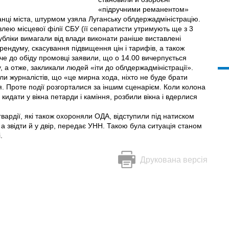
«підручними реманентом»
анці міста, штурмом узяла Луганську облдержадміністрацію.
влею місцевої філії СБУ (її сепаратисти утримують ще з 3
публіки вимагали від влади виконати раніше виставлені
ерендуму, скасування підвищення цін і тарифів, а також
жче до обіду промовці заявили, що о 14.00 вичерпується
, а отже, закликали людей «iти до облдержадміністрації».
ли журналістів, що «це мирна хода, ніхто не буде брати
я. Проте події розгорталися за іншим сценарієм. Коли колона
и кидати у вікна петарди і каміння, розбили вікна і вдерлися
вардії, які також охороняли ОДА, відступили під натиском
, а звідти й у двір, передає УНН. Такою була ситуація станом
.
Друкована версія