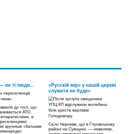
— не ті люди...
«Русскій мір» у нашій церкві
служити не буде»
 звикли до того, що
називається АТО,
сепаратистами, а
ереселенцями.
Село Черневе, що в Глухівському
ак зручніше «батькам
районі на Сумщині, — невелике,
 міжнародні
ледве чотириста мешканців