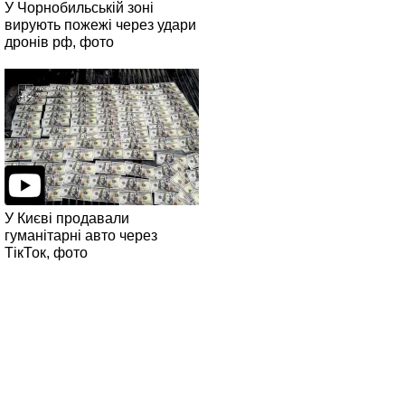
У Чорнобильській зоні
вирують пожежі через удари
дронів рф, фото
У Києві продавали
гуманітарні авто через
ТікТок, фото