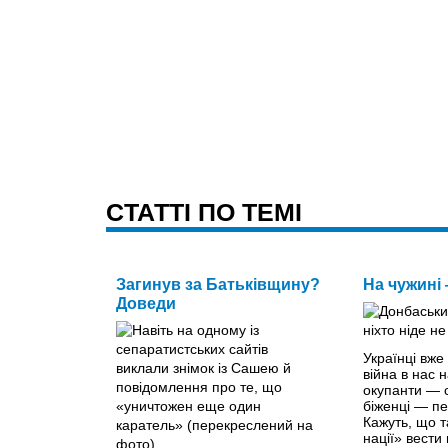
CТАТТІ ПО ТЕМІ
Загинув за Батьківщину?
На чужині 
Доведи
Українці вже
війна в нас 
окупанти — 
біженці — п
Кажуть, що т
нації» вести