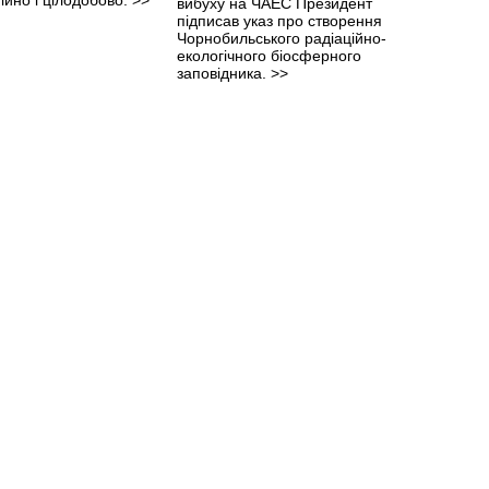
вибуху на ЧАЕС Президент
підписав указ про створення
Чорнобильського радіаційно-
екологічного біосферного
заповідника.
>>