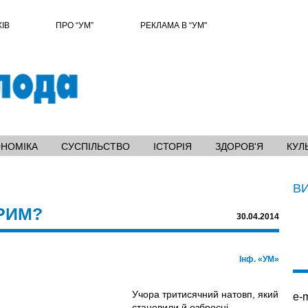
ХІВ
ПРО “УМ”
РЕКЛАМА В “УМ"
ОНОМІКА
СУСПІЛЬСТВО
ІСТОРІЯ
ЗДОРОВ'Я
КУЛ
В
РИМ?
30.04.2014
Інф. «УМ»
Учора тритисячний натовп, який
e-m
становили й озброєні