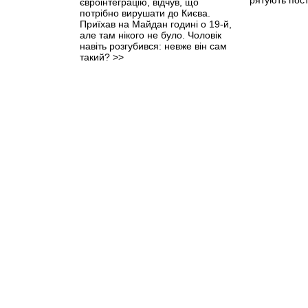
євроінтеграцію, відчув, що
потрібно вирушати до Києва.
Приїхав на Майдан годині о 19-й,
але там нікого не було. Чоловік
навіть розгубився: невже він сам
такий?
>>