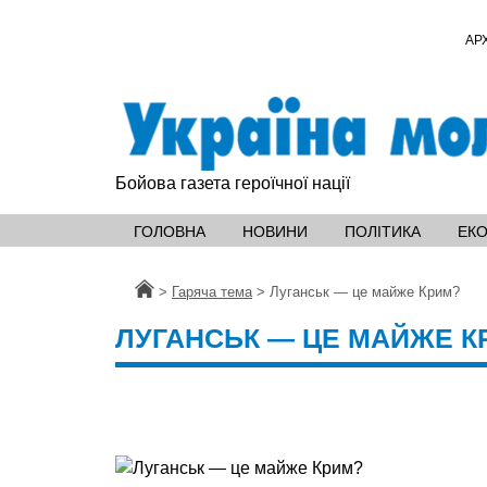
АР
Бойова газета героїчної нації
ГОЛОВНА
НОВИНИ
ПОЛІТИКА
ЕК
Головна
>
Гаряча тема
>
Луганськ — це майже Крим?
ЛУГАНСЬК — ЦЕ МАЙЖЕ К