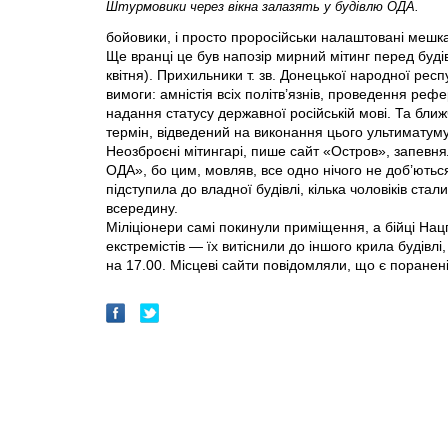
Штурмовики через вікна залазять у будівлю ОДА.
бойовики, і просто проросійськи налаштовані мешк
Ще вранці це був напозір мирний мітинг перед буді
квітня). Прихильники т. зв. Донецької народної рес
вимоги: амністія всіх політв’язнів, проведення реф
надання статусу державної російській мові. Та бли
термін, відведений на виконання цього ультиматуму
Неозброєні мітингарі, пише сайт «Остров», запевня
ОДА», бо цим, мовляв, все одно нічого не доб’ютьс
підступила до владної будівлі, кілька чоловіків стал
всередину.
Міліціонери самі покинули приміщення, а бійці Нацг
екстремістів — їх витіснили до іншого крила будівлі
на 17.00. Місцеві сайти повідомляли, що є поранені