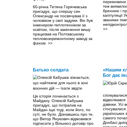
перемовини. 
теж виявило
60-річна Тетяна Горячевська
брехнею і п
пригадує, що спершу син
капітуляції 
Олександр не посвячував її з
званими тим
чоловіком у свої задуми. Він був
непідконтро
інженером-теплотехніком за
>>
освітою, після закінчення вишу
працював на Полтавському
тепловозоремонтному заводі за
фахом.
>>
Батько солдата
«Нашим хл
Бог дає ін
спілкувалися
Ця історія починається з
відволікався
Майдану. Олексій Кабушка
дзвінки. Усі
пригадує, що потрапив на
стосувалися
Майдан іще тоді, коли його, по
українських в
суті, не було. Дізнавшись про те,
самого почат
що Віктор Янукович відмовився
Донбасі дніп
підписати у Вільнюсі договір про
рятують пост