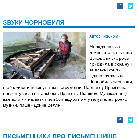
ЗВУКИ ЧОРНОБИЛЯ
Автор:
Інф. «УМ»
Молода чеська
композиторка Елішка
Цілкова кілька років
приїздила в Україну і
за власні кошти
відправлялась до
Чорнобильської зони,
щоб оживити покинуті там інструменти. На днях у Празі вона
презентувала свій альбом «Прип’ять. Піаніно». Музикознавці
вже встигли назвати її альбом відкриттям у галузі електронної
музики, пише «Дойче Велле».
ПИСЬМЕННИКИ ПРО ПИСЬМЕННИКІВ