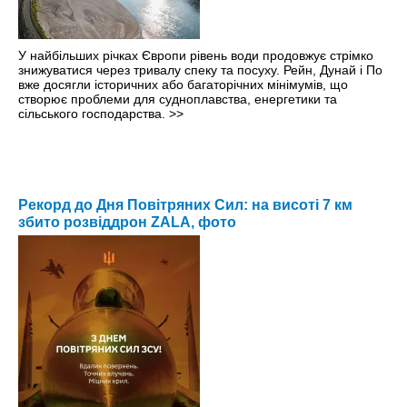
У найбільших річках Європи рівень води продовжує стрімко
знижуватися через тривалу спеку та посуху. Рейн, Дунай і По
вже досягли історичних або багаторічних мінімумів, що
створює проблеми для судноплавства, енергетики та
сільського господарства.
>>
Рекорд до Дня Повітряних Сил: на висоті 7 км
збито розвіддрон ZALA, фото