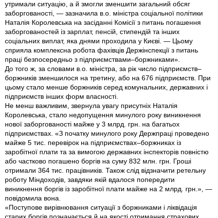
утримали ситуацію, а й змогли зменшити загальний обсяг
заборгованості, — зазначила в.о. міністра соціальної політики
Наталія Королевська на засіданні Комісії з питань погашення
заборгованостей із зарплат, пенсій, стипендій та інших
соціальних виплат, яка днями проходила у Києві. — Цьому
сприяла комплексна робота фахівців Держінспекції з питань
праці безпосередньо з підприємствами–боржниками».
До того ж, за словами в.о. міністра, за рік число підприємств–
боржників зменшилося на третину, або на 676 підприємств. При
цьому стало менше боржників серед комунальних, державних і
підприємств інших форм власності.
Не менш важливим, звернула увагу присутніх Наталія
Королевська, стало недопущення минулого року виникнення
нової заборгованості майже у 3 млрд. грн. на багатьох
підприємствах. «З початку минулого року Держпраці проведено
майже 5 тис. перевірок на підприємствах–боржниках із
заробітної плати та за вимогою державних інспекторів повністю
або частково погашено боргів на суму 832 млн. грн. Гроші
отримали 364 тис. працівників. Також слід відзначити ретельну
роботу Міндоходів, завдяки якій вдалося попередити
виникнення боргів із заробітної плати майже на 2 млрд. грн.», —
повідомила вона.
«Поступове вирівнювання ситуації з боржниками і ліквідація
старих боргів позначається й на якості отримання страхових