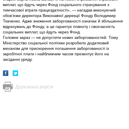
виплат, що йдуть через Фонд соціального страхування з
тимчасової втрати працездатності», — нагадав виконуючий
обов’язки директора Виконавчої дирекції Фонду Володимир
Ткаченко. Адже зниження заборгованості означає й збільшення
відрахувань до Фонду, а це гарантує повноту і своєчасність
соціальних виплат, що йдуть через Фонд.
Головне зараз — не допустити нових заборгованостей. Тому
Міністерство соціальної політики розробило додатковий
механізм для прискорення погашення заборгованості із
заробітної плати і найближчим часом презентує його на
засіданні уряду.
Друкована версія