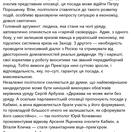
очолив представник опозиції, ця посада може відійти Петру
Порошенку. Втім, політологи ставляться до такого розвитку
подій, особливо враховуючи непросту ситуацію в економіці,
доволі скептично.
Головний аргумент: людина, яка стане на чолі уряду,
автоматично опиняється на «гарячій сковорідці». Адже, з одного
боку, у неї залишкові кризові явища в українській економіці, які
підсилює системна криза на Заході. З другого — необхідність
проводити інтенсивний діалог з Росією та отримувати від
двосторонніх домовленостей реальні дивіденди. Ну і нарешті,
свої корективи у роботу вноситиме так званий передвиборчий
період. Тобто вимоги до Прем’єра нині суттєво зросли, і
відповідальність, яку, по–суті, гарантує ця посада, є
максимальною.
Незалежні політологи схиляються до думки, що найімовірнішою
кандидатурою може бути нинішній виконувач обов’язків
керівника уряду Сергій Арбузов. «Держава не може жити без
уряду. А оскільки парламентській опозиції пропонують посади у
Кабміні, а вона відмовляється брати участь у його формуванні,
то провладній більшості нічого не залишається, як сформувати
його самостійно», — так політолог Юрій Кочевенко
прокоментував відмову Арсенія Яценюка очолити Кабмін, а
Віталія Кличка — стати гуманітарним віце–прем’єром.