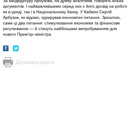
За кандидатуру Арбузова, на думку аналітиків, говорять кілька
аргументів. І найважливішими серед них є його досвід на роботі
як в уряді, так і в Національному банку. У Кабміні Сергій
Арбузов, як відомо, курирував економічні питання. Зрештою,
саме ці два питання: стимулювання економіки та фінансове
регулювання — й стануть найбільшим випробуванням для
нового Прем’єр–міністра.
Друкована версія