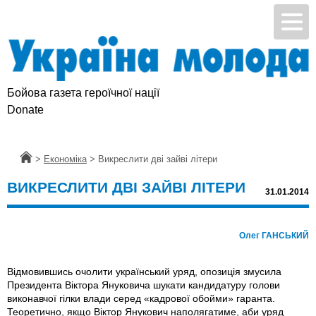
Бойова газета героїчної нації
Donate
Головна
>
Економіка
>
Викреслити дві зайві літери
ВИКРЕСЛИТИ ДВІ ЗАЙВІ ЛІТЕРИ
31.01.2014
Олег ГАНСЬКИЙ
Відмовившись очолити український уряд, опозиція змусила
Президента Віктора Януковича шукати кандидатуру голови
виконавчої гілки влади серед «кадрової обойми» гаранта.
Теоретично, якщо Віктор Янукович наполягатиме, аби уряд