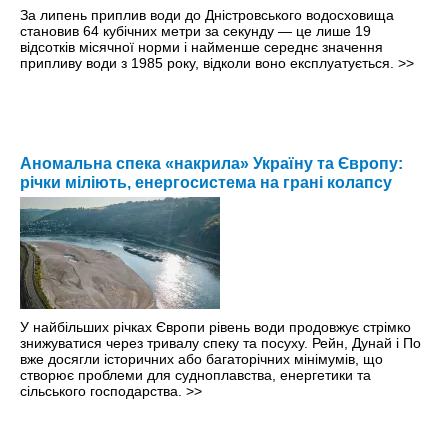
За липень приплив води до Дністровського водосховища
становив 64 кубічних метри за секунду — це лише 19
відсотків місячної норми і найменше середнє значення
припливу води з 1985 року, відколи воно експлуатується.
>>
Аномальна спека «накрила» Україну та Європу:
річки міліють, енергосистема на грані колапсу
У найбільших річках Європи рівень води продовжує стрімко
знижуватися через тривалу спеку та посуху. Рейн, Дунай і По
вже досягли історичних або багаторічних мінімумів, що
створює проблеми для судноплавства, енергетики та
сільського господарства.
>>