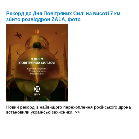
Рекорд до Дня Повітряних Сил: на висоті 7 км
збито розвіддрон ZALA, фото
Новий рекорд із найвищого перехоплення російського дрона
встановили українські захисники.
>>