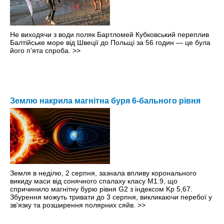
Не виходячи з води поляк Бартломей Кубковський переплив
Балтійське море від Швеції до Польщі за 56 годин — це була
його пʼята спроба.
>>
Землю накрила магнітна буря 6-бального рівня
Земля в неділю, 2 серпня, зазнала впливу коронального
викиду маси від сонячного спалаху класу M1.9, що
спричинило магнітну бурю рівня G2 з індексом Kp 5,67.
Збурення можуть тривати до 3 серпня, викликаючи перебої у
зв'язку та розширення полярних сяйв.
>>