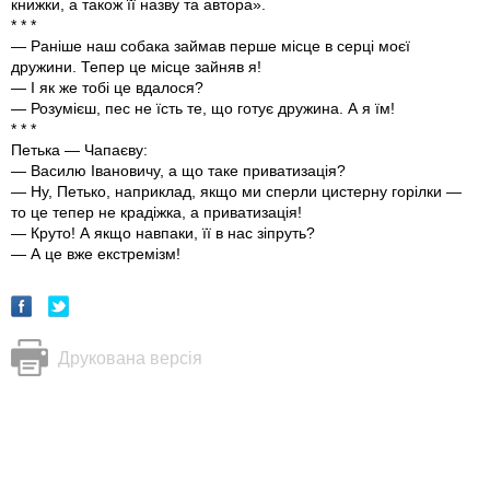
книжки, а також її назву та автора».
* * *
— Раніше наш собака займав перше місце в серці моєї
дружини. Тепер це місце зайняв я!
— І як же тобі це вдалося?
— Розумієш, пес не їсть те, що готує дружина. А я їм!
* * *
Петька — Чапаєву:
— Василю Івановичу, а що таке приватизація?
— Ну, Петько, наприклад, якщо ми сперли цистерну горілки —
то це тепер не крадіжка, а приватизація!
— Круто! А якщо навпаки, її в нас зіпруть?
— А це вже екстремізм!
Друкована версія