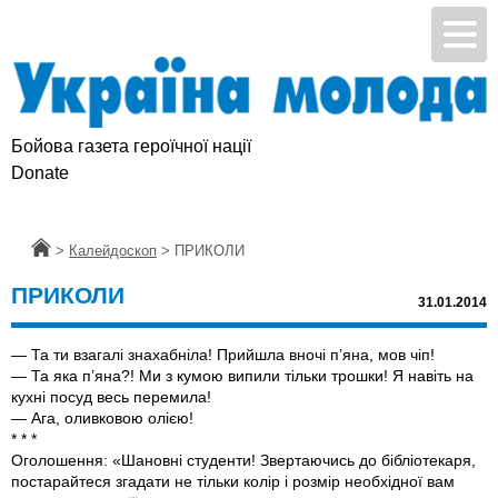
Бойова газета героїчної нації
Donate
Головна
>
Калейдоскоп
>
ПРИКОЛИ
ПРИКОЛИ
31.01.2014
— Та ти взагалі знахабніла! Прийшла вночі п’яна, мов чіп!
— Та яка п’яна?! Ми з кумою випили тільки трошки! Я навіть на
кухні посуд весь перемила!
— Ага, оливковою олією!
* * *
Оголошення: «Шановні студенти! Звертаючись до бібліотекаря,
постарайтеся згадати не тільки колір і розмір необхідної вам