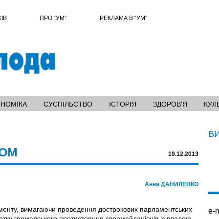
ХІВ
ПРО “УМ”
РЕКЛАМА В “УМ"
ОНОМІКА
СУСПІЛЬСТВО
ІСТОРІЯ
ЗДОРОВ'Я
КУЛ
В
ВОМ
19.12.2013
Анна ДАНИЛЕНКО
аменту, вимагаючи проведення дострокових парламентських
e-m
очатку громадського протистояння євромайданівців iз владою