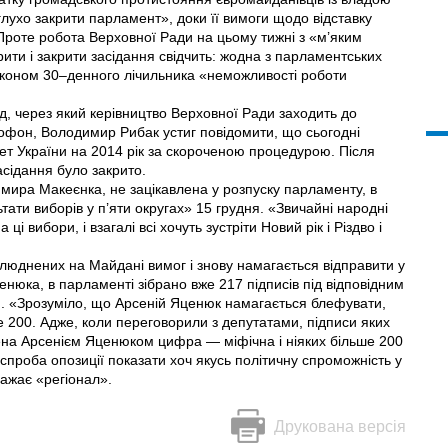
аглухо закрити парламент», доки її вимоги щодо відставку
Проте робота Верховної Ради на цьому тижні з «м’яким
рити і закрити засідання свідчить: жодна з парламентських
аконом 30–денного лічильника «неможливості роботи
д, через який керівництво Верховної Ради заходить до
рофон, Володимир Рибак устиг повідомити, що сьогодні
т України на 2014 рік за скороченою процедурою. Після
асідання було закрито.
мира Макеєнка, не зацікавлена у розпуску парламенту, в
ати виборів у п’яти округах» 15 грудня. «Звичайні народні
ці вибори, і взагалі всі хочуть зустріти Новий рік і Різдво і
илюднених на Майдані вимог і знову намагається відправити у
Яценюка, в парламенті зібрано вже 217 підписів під відповідним
и. «Зрозуміло, що Арсеній Яценюк намагається блефувати,
ьше 200. Адже, коли переговорили з депутатами, підписи яких
чена Арсенієм Яценюком цифра — міфічна і ніяких більше 200
 спроба опозиції показати хоч якусь політичну спроможність у
ажає «регіонал».
Друкована версія