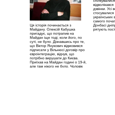
спілкувалися
відволікався
дзвінки. Усі
стосувалися
українських в
самого почат
Ця історія починається з
Донбасі дніп
Майдану. Олексій Кабушка
рятують пост
пригадує, що потрапив на
Майдан іще тоді, коли його, по
суті, не було. Дізнавшись про те,
що Віктор Янукович відмовився
підписати у Вільнюсі договір про
євроінтеграцію, відчув, що
потрібно вирушати до Києва.
Приїхав на Майдан годині о 19-й,
але там нікого не було. Чоловік
навіть розгубився: невже він сам
такий?
>>