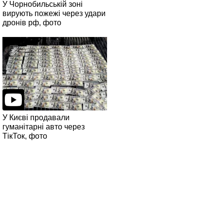
У Чорнобильській зоні
вирують пожежі через удари
дронів рф, фото
У Києві продавали
гуманітарні авто через
ТікТок, фото