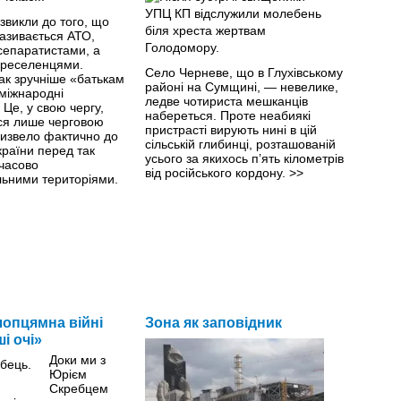
 звикли до того, що
називається АТО,
сепаратистами, а
ереселенцями.
Село Черневе, що в Глухівському
ак зручніше «батькам
районі на Сумщині, — невелике,
 міжнародні
ледве чотириста мешканців
Це, у свою чергу,
набереться. Проте неабиякі
ся лише черговою
пристрасті вирують нині в цій
ризвело фактично до
сільській глибинці, розташованій
України перед так
усього за якихось п’ять кілометрів
часово
від російського кордону.
>>
льними територіями.
опцямна війні
Зона як заповідник
ші очі»
Доки ми з
Юрієм
Скребцем