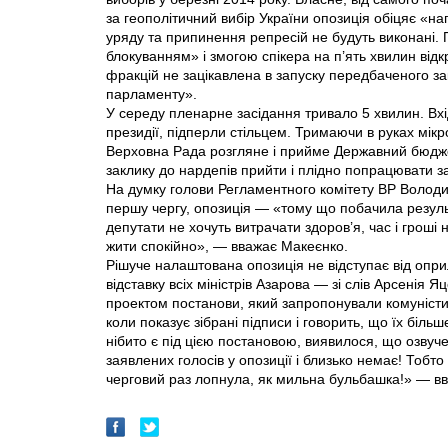
за геополітичний ви­бір України опозиція обіцяє «н
уряду та припинення репресій не будуть виконані. 
блокуванням» і змогою спікера на п’ять хвилин відк
фракцій не зацікавлена в запуску передбаченого з
парламенту».
У середу пленарне засідання тривало 5 хвилин. Вхі
президії, підперли стільцем. Тримаючи в руках мік
Верховна Рада розгляне і прийме Державний бюдже
заклику до нардепів прийти і плідно попрацювати з
На думку голови Регламентного комітету ВР Володи
першу чергу, опозиція — «тому що побачила результ
депутати не хочуть витрачати здоров’я, час і гроші на 
жити спокійно», — вважає Макеєнко.
Рішуче налаштована опозиція не відступає від опр
відставку всіх міністрів Азарова — зі слів Арсенія 
проектом постанови, який запропонували комуніст
коли показує зібрані підписи і говорить, що їх біл
нібито є під цією постановою, виявилося, що озву
заявлених голосів у опозиції і близько немає! Тобто
черговий раз лопнула, як мильна бульбашка!» — вв