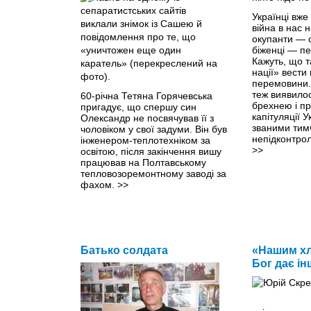
Українці вже
війна в нас 
окупанти — 
біженці — п
Кажуть, що т
нації» вести
перемовини. 
теж виявило
60-річна Тетяна Горячевська
брехнею і п
пригадує, що спершу син
капітуляції 
Олександр не посвячував її з
званими тим
чоловіком у свої задуми. Він був
непідконтро
інженером-теплотехніком за
>>
освітою, після закінчення вишу
працював на Полтавському
тепловозоремонтному заводі за
фахом.
>>
Батько солдата
«Нашим хл
Бог дає ін