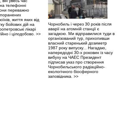
, він увесь час
 на телефонні
 вони переважно
 поранених
оїнів, життя яких від
Чорнобиль і через 30 років після
ку бойових дій на
аварії на атомній станції є
ропетровські лiкарi
загадкою. Ми відправилися туди в
ійно і цілодобово.
>>
організований тур, прихопивши
власний старенький дозиметр
1987 року випуску... Нагадаю,
напередодні 30-х роковин із часу
вибуху на ЧАЕС Президент
підписав указ про створення
Чорнобильського радіаційно-
екологічного біосферного
заповідника.
>>