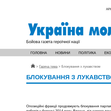
АР
Бойова газета героїчної нації
ГОЛОВНА
НОВИНИ
ПОЛІТИКА
ЕК
Головна
>
Гаряча тема
>
Блокування з лукавством
БЛОКУВАННЯ З ЛУКАВСТ
Опозиційні фракції продовжують блокування парл
виборів у березні 2014 року. Власне, вiд самого п