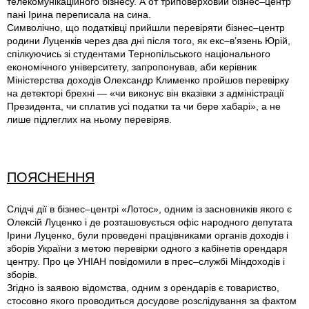
телекомунікаційного бізнесу. А от триповерховий бізнес–центр
пані Ірина переписала на сина.
Символічно, що податківці прийшли перевіряти бізнес–центр
родини Луценків через два дні після того, як екс–в’язень Юрій,
спілкуючись зі студентами Тернопільського національного
економічного університету, запропонував, аби керівник
Міністерства доходів Олександр Клименко пройшов перевірку
на детекторі брехні — «чи виконує він вказівки з адміністрації
Президента, чи сплатив усі податки та чи бере хабарі», а не
лише підлеглих на ньому перевіряв.
ПОЯСНЕННЯ
Слідчі дії в бізнес–центрі «Лотос», одним із засновників якого є
Олексій Луценко і де розташовується офіс народного депутата
Ірини Луценко, були проведені працівниками органів доходів і
зборів України з метою перевірки одного з кабінетів орендаря
центру. Про це УНІАН повідомили в прес–службі Міндоходів і
зборів.
Згідно із заявою відомства, одним з орендарів є товариство,
стосовно якого проводиться досудове розслідування за фактом