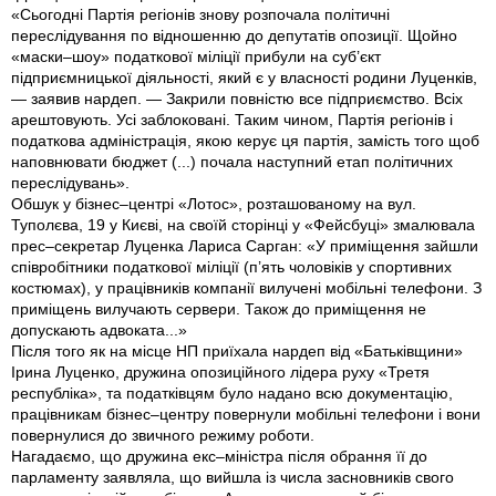
«Сьогодні Партія регіонів знову розпочала політичні
переслідування по відношенню до депутатів опозиції. Щойно
«маски–шоу» податкової міліції прибули на суб’єкт
підприємницької діяльності, який є у власності родини Луценків,
— заявив нардеп. — Закрили повністю все підприємство. Всіх
арештовують. Усі заблоковані. Таким чином, Партія регіонів і
податкова адміністрація, якою керує ця партія, замість того щоб
наповнювати бюджет (...) почала наступний етап політичних
переслідувань».
Обшук у бізнес–центрі «Лотос», розташованому на вул.
Туполєва, 19 у Києві, на своїй сторінці у «Фейсбуці» змалювала
прес–секретар Луценка Лариса Сарган: «У приміщення зайшли
співробітники податкової міліції (п’ять чоловіків у спортивних
костюмах), у працівників компанії вилучені мобільні телефони. З
приміщень вилучають сервери. Також до приміщення не
допускають адвоката...»
Після того як на місце НП приїхала нардеп від «Батьківщини»
Ірина Луценко, дружина опозиційного лідера руху «Третя
республіка», та податківцям було надано всю документацію,
працівникам бізнес–центру повернули мобільні телефони і вони
повернулися до звичного режиму роботи.
Нагадаємо, що дружина екс–міністра після обрання її до
парламенту заявляла, що вийшла із числа засновників свого