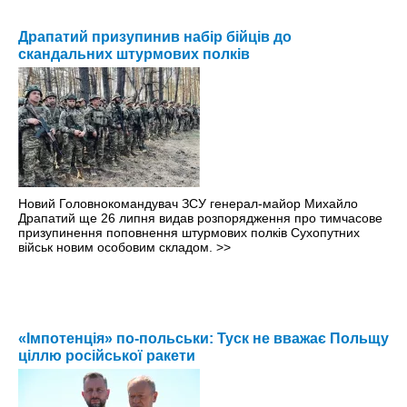
Драпатий призупинив набір бійців до
скандальних штурмових полків
Новий Головнокомандувач ЗСУ генерал-майор Михайло
Драпатий ще 26 липня видав розпорядження про тимчасове
призупинення поповнення штурмових полків Сухопутних
військ новим особовим складом.
>>
«Імпотенція» по-польськи: Туск не вважає Польщу
ціллю російської ракети