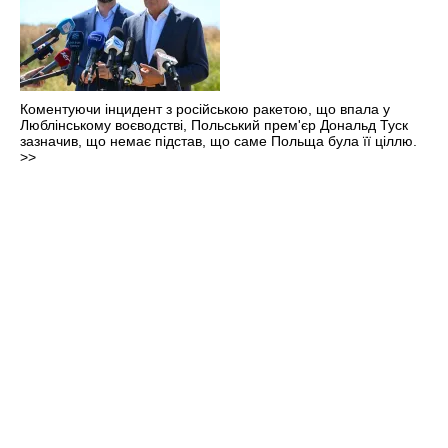
Коментуючи інцидент з російською ракетою, що впала у
Люблінському воєводстві, Польський прем'єр Дональд Туск
зазначив, що немає підстав, що саме Польща була її ціллю.
>>