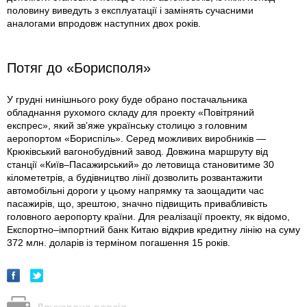
половину виведуть з експлуатації і замінять сучасними
аналогами впродовж наступних двох років.
Потяг до «Борисполя»
У грудні нинішнього року буде обрано постачальника
обладнання рухомого складу для проекту «Повітряний
експрес», який зв’яже українську столицю з головним
аеропортом «Бориспіль». Серед можливих виробників —
Крюківський вагонобудівний завод. Довжина маршруту від
станції «Київ–Пасажирський» до летовища становитиме 30
кіломететрів, а будівництво лінії дозволить розвантажити
автомобільні дороги у цьому напрямку та заощадити час
пасажирів, що, зрештою, значно підвищить привабливість
головного аеропорту країни. Для реалізації проекту, як відомо,
Експортно–імпортний банк Китаю відкрив кредитну лінію на суму
372 млн. доларів із терміном погашення 15 років.