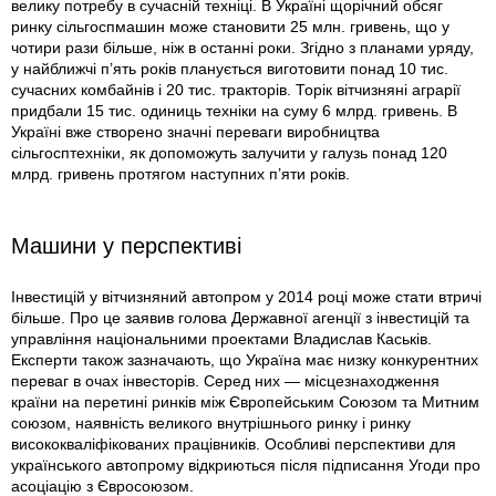
велику потребу в сучасній техніці. В Україні щорічний обсяг
ринку сільгоспмашин може становити 25 млн. гривень, що у
чотири рази більше, ніж в останні роки. Згідно з планами уряду,
у найближчі п’ять років планується виготовити понад 10 тис.
сучасних комбайнів і 20 тис. тракторів. Торік вітчизняні аграрії
придбали 15 тис. одиниць техніки на суму 6 млрд. гривень. В
Україні вже створено значні переваги виробництва
сільгосптехніки, як допоможуть залучити у галузь понад 120
млрд. гривень протягом наступних п’яти років.
Машини у перспективі
Інвестицій у вітчизняний автопром у 2014 році може стати втричі
більше. Про це заявив голова Державної агенції з інвестицій та
управління національними проектами Владислав Каськів.
Експерти також зазначають, що Україна має низку конкурентних
переваг в очах інвесторів. Серед них — місцезнаходження
країни на перетині ринків між Європейським Союзом та Митним
союзом, наявність великого внутрішнього ринку і ринку
висококваліфікованих працівників. Особливі перспективи для
українського автопрому відкриються після підписання Угоди про
асоціацію з Євросоюзом.