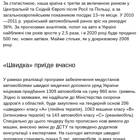
За статистикою, наша країна є третім за величиною ринком у
Центральній та Східній Європі після Росії та Польщі, а за
загальноєвропейським показником посідає 13–те місце. У 2010
—2011 р. український автомобільний ринок зріс на рекордні
36%. За прогнозами аналітиків, попит на авто в Україні
найближчі сім років зросте у 2,5 раза, і в 2020 році буде продано
500 тис. нових автівок. Майже стільки, як у докризовому 2008
році.
«Швидка» приїде вчасно
У рамках реалізації програми забезпечення медустанов
автомобілями швидкої медичної допомоги уряд України
ініціював придбання 1309 автомобілів на суму 860 млн. гривень.
Згідно із заявками, які надійшли до Міністерства охорони
здоров’я з областей, буде закуплено на тендерній основі 206
«швидких» класу «А» (лінійна терапія), 1063 машини класу «В»
(інтенсивна терапія) та 143 автомобілі класу «С» (реанімобіль).
Спеціально до цього тендеру було прописано нові вимоги до
машин, внесено зміни до ДСТУ та проведено додаткові
консультації з експертами. На сьогодні автопарк швидкої
допомоги становить понад 5 тис. автомобілів, із яких понад