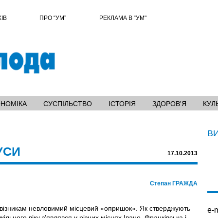
ХІВ
ПРО “УМ”
РЕКЛАМА В “УМ"
ОНОМІКА
СУСПІЛЬСТВО
ІСТОРІЯ
ЗДОРОВ'Я
КУЛ
В
УСИ
17.10.2013
Степан ГРАЖДА
візникам невловимий місцевий «опришок». Як стверджують
e-m
ільного віку з’являвся у різних місцях Івано–Франківська і