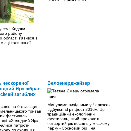
у селі Ходаки
кого району
 області з’явився в
 місці колишньої
 нескореної
Велоенерджайзер
лодний Яр» зібрав
 сімей загиблих
Минулими вихiдними у Черкасах
оспіль на батьківщині
відбувся «Грінфест 2016». Це
Хмельницького тривав
традиційний екологічний
кий фестиваль
фестиваль, який проходить
Nації «Холодний Яр»,
четвертий рік поспіль у міському
ралися патріоти
парку «Сосновий бір» на
заходу до сходу.
>>