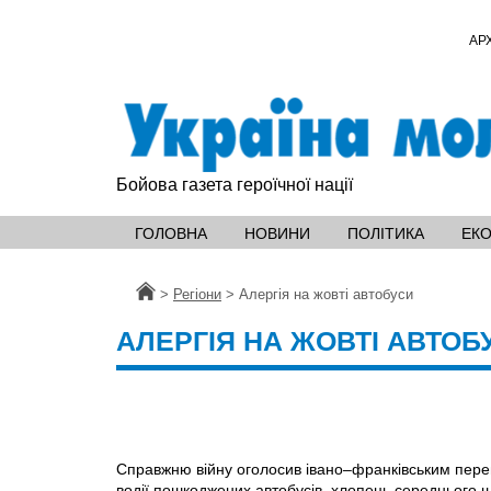
АР
Бойова газета героїчної нації
ГОЛОВНА
НОВИНИ
ПОЛІТИКА
ЕК
Головна
>
Регіони
>
Алергія на жовті автобуси
АЛЕРГІЯ НА ЖОВТІ АВТОБ
Справжню війну оголосив івано–франківським пере
водії пошкоджених автобусів, хлопець середнього шк