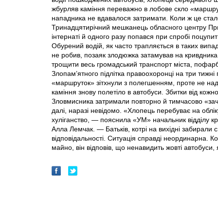
жбурляв каміння переважно в лобове скло «маршрут
нападника не вдавалося затримати. Коли ж це стало
Тринадцятирічний мешканець обласного центру Прик
інтернаті й одного разу попався при спробі поцупит
Обурений водій, як часто трапляється в таких випа
не робив, позаяк злодюжка затамував на кривдника
трощити весь громадський транспорт міста, пофар
Злопам’ятного підлітка правоохоронці на три тижні 
«маршруток» зітхнули з полегшенням, проте не на
каміння знову полетіло в автобуси. Збитки від кожн
Зловмисника затримали повторно й тимчасово «зачи
далі, наразі невідомо. «Хлопець перебуває на обліку
хуліганство, — пояснила «УМ» начальник відділу кр
Алла Лемчак. — Батьків, котрі на вихідні забирали 
відповідальності. Ситуація справді неординарна. Ко
майно, він відповів, що ненавидить жовті автобуси,