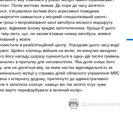
ок». Потім миттєво зникав. До пори до часу затятого
ся, з’ясувалися мотиви його агресивної поведінки.
арпаття навчається у місцевій спеціалізованій школі–
и гроші з імпровізованої каси автобуса міського маршруту.
дках, відважив юному крадію запотиличника. Краще б цього
 таку лють, що, не запам’ятавши номер автобуса, взявся
бований у жовте.
помістили в реабілітаційний центр. Упродовж цього часу водії
довго. Щойно хлопець вийшов на волю, як минулих вихідних
ого його нападу щоразу оцінюються в одну–дві тисячі гривень.
нили» в притулку для неповнолітніх. Яка доля очікує його
, але не досягнув віку, за яким настає відповідальність за
имінальної міліції у справах дітей обласного управління МВС
сина з інтернату додому, притягнуто до адміністративної
ли я запитала хлопця, навіщо він так затято псує чуже
 які варто перефарбувати в зелений колір».
Друкована версія