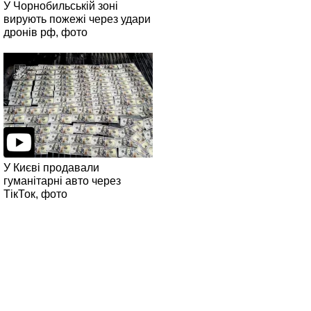
У Чорнобильській зоні
вирують пожежі через удари
дронів рф, фото
У Києві продавали
гуманітарні авто через
ТікТок, фото