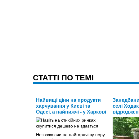
CТАТТІ ПО ТЕМІ
Найвищі ціни на продукти
Занедбани
харчування у Києві та
селі Ходак
Одесі, а найнижчі - у Харкові
відроджен
Незважаючи на найгарячішу пору