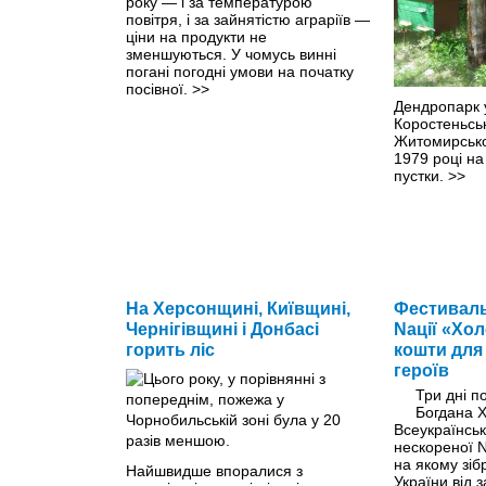
року — і за температурою
повітря, і за зайнятістю аграріїв —
ціни на продукти не
зменшуються. У чомусь винні
погані погодні умови на початку
посівної.
>>
Дендропарк 
Коростеньсь
Житомирської
1979 році на
пустки.
>>
На Херсонщині, Київщині,
Фестиваль
Чернігівщині і Донбасі
Nації «Хо
горить ліс
кошти для
героїв
Три дні п
Богдана 
Всеукраїнсь
нескореної 
на якому зіб
Найшвидше впоралися з
України від 