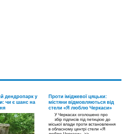
й дендропарк у
Проти іміджевої цяцьки:
и: чи є шанс на
містяни відмовляються від
ня
стели «Я люблю Черкаси»
У Черкасах оголошено про
збір підписів під петицією до
міської влади проти встановлення
в обласному центрі стели «Я
люблю Черкаси».
>>