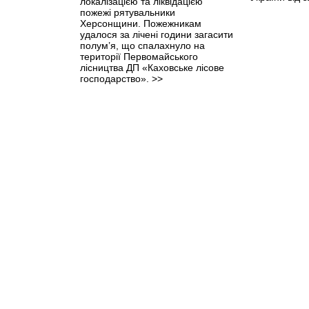
локалізацією та ліквідацією
пожежі рятувальники
Херсонщини. Пожежникам
удалося за лічені години загасити
полум’я, що спалахнуло на
території Первомайського
лісництва ДП «Каховське лісове
господарство».
>>