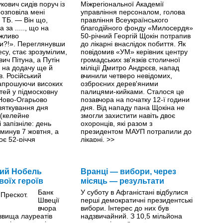
кович сидів поруч iз
Міжрегіональної Академії
озповіла мені
управління персоналом, голова
 ТБ. — Він що,
правління Всеукраїнського
 за ....., що на
благодійного фонду «Милосердя»
ажливо
50-річний Георгій Щокін потрапив
и?!». Переглянувши
до лікарні внаслідок побиття. Як
есу, стає зрозумілим,
повідомив «УМ» керівник центру
ич Пітуна, а Путін
громадських зв'язків столичної
 на додачу ще й
міліції Дмитро Андрєєв, напад
. Російський
вчинили четверо невідомих,
запрошуючи високих
озброєних дерев'яними
стей у підмосковну
палицями-кийками. Сталося це
Ново-Огарьово
позавчора на початку 12-ї години
вяткування дня
дня. Від нападу пана Щокіна не
(келейне
змогли захистити навіть двоє
 запізніле: день
охоронців, які разом з
минув 7 жовтня, а
президентом МАУП потрапили до
оє 52-річчя
лікарні.
>>
Володимирович
о з високих гостей не
 уже знав: він
 підтримку Москвою
ий Нобель
Вранці — вибори, через
і влади в Україні. Він
воїх героїв
місяць — результати
импатизує Януковичу,
Банк
У суботу в Афганістані відбулися
иски» Леоніда
Швеції
перші демократичні президентські
той став єдиною
вчора
вибори. Інтерес до них був
 в Україні, яка робить
звища лауреатів
надзвичайний. З 10,5 мільйона
о жінки роблять