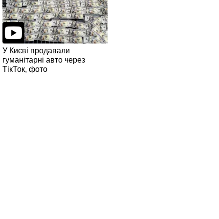
У Києві продавали
гуманітарні авто через
ТікТок, фото