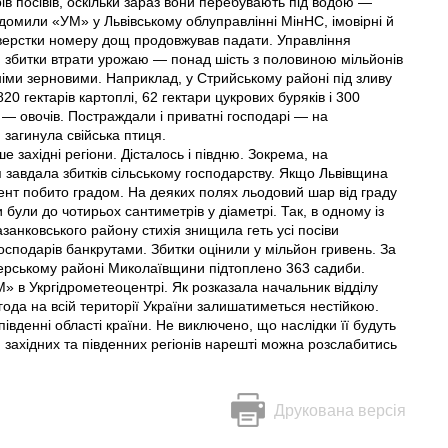
ів посівів, оскільки зараз вони перебувають під водою —
домили «УМ» у Львiвському облуправлiннi МiнНС, імовірні й
 верстки номеру дощ продовжував падати. Управління
ти збитки втрати урожаю — понад шість з половиною мільйонів
німи зерновими. Наприклад, у Стрийському районі під зливу
820 гектарів картоплі, 62 гектари цукрових буряків і 300
 ж — овочів. Постраждали і приватні господарі — на
загинула свійська птиця.
е західні регіони. Дісталось і півдню. Зокрема, на
 завдала збиткiв сільському господарству. Якщо Львівщина
ент побито градом. На деяких полях льодовий шар від граду
 були до чотирьох сантиметрів у діаметрі. Так, в одному із
занковського району стихія знищила геть усі посіви
осподарів банкрутами. Збитки оцінили у мільйон гривень. За
зерському районі Миколаївщини підтоплено 363 садиби.
» в Укргідрометеоцентрі. Як розказала начальник відділу
ода на всій території України залишатиметься нестійкою.
південні області країни. Не виключено, що наслідки її будуть
м західних та південних регіонів нарешті можна розслабитись
Друкована версія