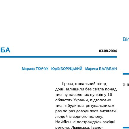
В
ІБА
03.08.2004
Марина ТКАЧУК
Юрій БОРУЦЬКИЙ
Марина БАЛАБАН
Грози, шквальний вітер,
e-m
дощі залишили без світла понад
тисячу населених пунктів у 16
областях України, підтоплено
тисячі будинків, рятувальникам
раз по раз доводилося витягати
людей із водного полону.
Найбільше постраждали західні
регіони: Львівська, Івано-