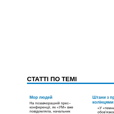
CТАТТІ ПО ТЕМІ
Мор людей
Штани з п
колінцями
На позавчорашній прес–
конференції, як «УМ» вже
«У «темни
повідомляла, начальник
обов'язко