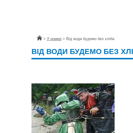
Головна
>
У номер
>
Від води будемо без хліба
ВІД ВОДИ БУДЕМО БЕЗ ХЛ