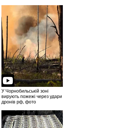
У Чорнобильській зоні
вирують пожежі через удари
дронів рф, фото