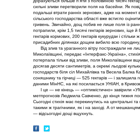
дорахуються більше п'яти з половиною тисяч гектар
сильні зливи перетворили поля на басейни. Як пові
подальші втрати ранніх зернових, адже на момент
сільського господарства області вже встигло оціни
гривень. Звичайно, дощ побив не лише поля із ран
потрапили, крім 1,5 тисячі гектарів зернових, іще й 
гектарів кормових, 200 гектарів кукурудзи і стільки
присадибних ділянках дощем вибило всю городину, 
Від злив та ураганного вітру постраждали не лиш
Миколаївщині, передає «Інтерфакс-Україна», стихія
потерпала тільки від зливи, поля Миколаївщини вщ
досягав десяти сантиметрів, а окремі льодові кульки
господарств біля сіл Михайлівка та Весела Балка Ка
соняшнику та гірчиці — 525 гектарів — і залишила г
даними МінНС, на які посилається УНІАН, в Криво
І це — не кінець — «оптимістично» завірили «УМ
метпрогнозів Людмила Савченко, до кінця тижня пог
Сьогодні стихія має перекинутись на центральні та 
такими ж трагічними, як і на заході. А от мешканця
— відсьогодні дощі вщухнуть.