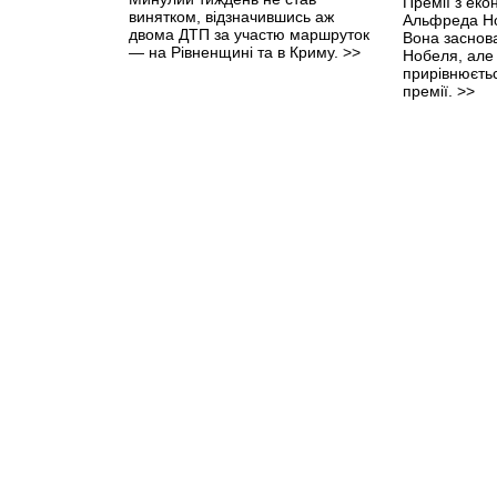
Премії з еко
чоловікам, і
винятком, відзначившись аж
Альфреда Но
відсутності а
двома ДТП за участю маршруток
Вона заснова
наполегливо
— на Рівненщині та в Криму.
>>
Нобеля, але
згодився. Ос
прирівнюєтьс
«новоогарьо
премії.
>>
російська г
якій не пощ
«темника» з 
Банкової: «
вийшов Кучма
поцілував Пу
ним до росій
підійшов Вікт
старанно зро
силкуючись с
душі старшо
непросто, п
значно вищи
вдалося».
>