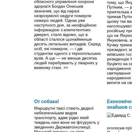
обласного управління охорони
тому, що Яну
здоров’я Богдан Ониськів
Путіним, — р
зазначив, що від наразі
приятелька з
незрозумілої недуги померли
тримав Путіна
семеро людей. Однак уже
цьому так в
наступного дня, за неофіційною
наголошуват
інформацією з компетентних
російську пр
джерел, стало відомо, що в
що не Януков
області сталося щонайменше
Януковича, а
десять летальних випадків. Серед
Кучму тримав
осіб, які померли, — і дві
президент, 
студентки одного з тернопільських
київських го
вузів. А ще — не менше десятка
резиденцію 
людей перебувають у лікарнях у
буцімто на с
важкому стані.
>>
народження 
святкування і
народження 
випити на св
Володимир 
більше ніког
запрошував),
От собака!
заявить про
Економічн
спадкоємност
знайшов с
Маршрутні таксі стають дедалі
не вельми с
небезпечнішим видом
але за «підп
транспорту, адже рідко який
Даниловича 
тиждень нині вони не фігурують у
наразі силою
зведеннях Державтоінспекції.
оголосив прі
Путіну те, щ
Минулий тиждень не став