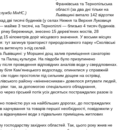
Франківська та Тернопільська
області (за два дні тільки на
служби МiнНС.)
Львівщині випало 142 відсотки
онад дві тисячі будинків (у селах Нижня та Верхня Луковиця
 — майже 3 тисячі, на Тернопіллі — близько 4 тисяч будинків.
річку Бережниця, знесено 15 дерев'яних мостів, 28
 15 кілометрів доріг місцевого значення. У восьми місцях
я: тут загинув тракторист природознавчого парку «Сколівські
а витягнуто з-під селей.
на Львівщині: у Моршині дощ залив приміщення санаторію
» та Палац культури. На півдоби було призупинено
у після проведення відповідних аналізів води у свердловинах.
базу біля Кам'янецького водоспаду, опинилися у справжній
 сім годин простояли під сильним дощем на острівці,
колівського району «міненесникам» довелося рятувати людей,
ї ріки: так, за допомогою спеціального обладнання,
 через гірський потік усіх десятьох постраждалих разом із
но повністю рух на найбільших дорогах, до постраждалих
в харчування та товарів першої необхідності, повідомили у
а відкачуванні води з підвальних приміщень житлових
му господарству західних областей. Так, цього року жнив не