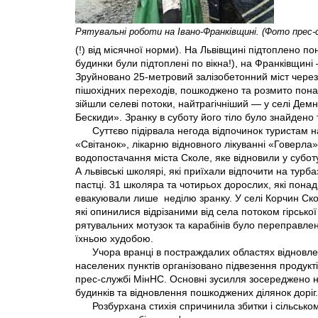
Рятувальнi роботи на Iвано-Франкiвщинi. (Фото прес-
(!) від місячної норми). На Львівщині підтоплено п
будинки були підтоплені по вікна!), на Франківщині
Зруйновано 25-метровий залізобетонний міст через 
пішохідних переходів, пошкоджено та розмито понад
зійшли селеві потоки, найтрагічніший — у селі Демн
Бескиди». Зранку в суботу його тіло було знайдено т
Суттєво підірвала негода відпочинок туристам 
«Світанок», лікарню відновного лікуваннi «Говерла
водопостачання міста Сколе, яке відновили у субот
А львівські школярі, які приїхали відпочити на тур
пастці. 31 школяра та чотирьох дорослих, які понад
евакуювали лише
неділю зранку. У селі Корчин С
якi опинилися відрізаними від села потоком гірсько
рятувальних мотузок та карабінів було переправлено
їхньою худобою.
Учора вранці в постраждалих областях відновле
населених пунктів організовано підвезення продукті
прес-службі МінНС. Основні зусилля зосереджено н
будинків та відновлення пошкоджених ділянок доріг.
Розбурхана стихія спричинила збитки і сільсько