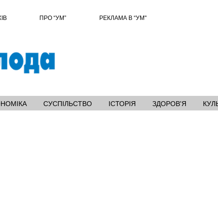
ХІВ
ПРО “УМ”
РЕКЛАМА В “УМ"
ОНОМІКА
СУСПІЛЬСТВО
ІСТОРІЯ
ЗДОРОВ'Я
КУЛ