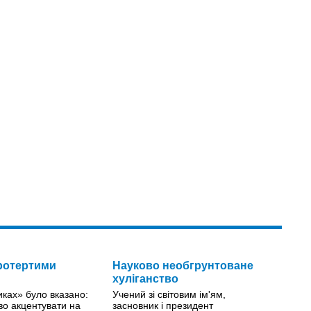
ротертими
Науково необгрунтоване
хуліганство
ках» було вказано:
Учений зі світовим ім'ям,
во акцентувати на
засновник і президент