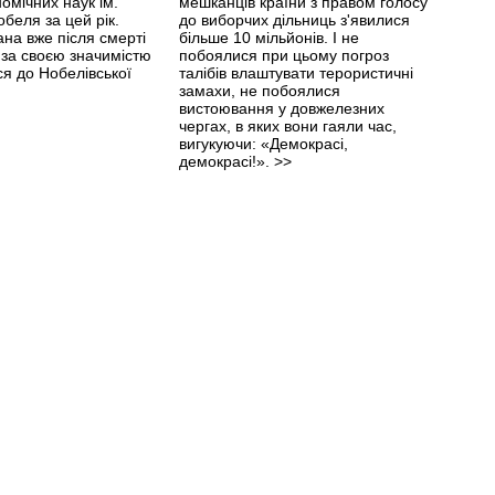
номічних наук ім.
мешканців країни з правом голосу
 задоволений Путін, за
беля за цей рік.
до виборчих дільниць з'явилися
льтернативи і
на вже після смерті
більше 10 мільйонів. І не
сті люблячих киян,
 за своєю значимістю
побоялися при цьому погроз
ь як описує
я до Нобелівської
талібів влаштувати терористичні
вський процес»
замахи, не побоялися
азета «Коммерсантъ»,
вистоювання у довжелезних
астило отримати
чергах, в яких вони гаяли час,
київської вулиці
вигукуючи: «Демокрасі,
Спершу з машини
демокрасі!».
>>
. Він вийшов і
тіна кудись у шию. За
ського президента
ор Янукович... і
бив те ж саме,
копіювати всі рухи
го товариша. Це було
озаяк Янукович
й за Кучму. Але йому
>