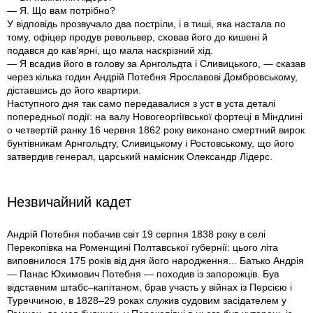
— Я. Що вам потрібно?
У відповідь прозвучало два постріли, і в тиші, яка настала по
тому, офіцер продув револьвер, сховав його до кишені й
подався до кав’ярні, що мала наскрізний хід.
— Я всадив його в голову за Арнгольдта і Сливицького, — сказав
через кілька годин Андрій Потебня Ярославові Домбровському,
діставшись до його квартири.
Наступного дня так само передавалися з уст в уста деталі
попередньої події: на валу Новогеоргіївської фортеці в Міндлині
о четвертій ранку 16 червня 1862 року виконано смертний вирок
бунтівникам Арнгольдту, Сливицькому і Ростовському, що його
затвердив генерал, царський намісник Олександр Лідерс.
Незвичайний кадет
Андрій Потебня побачив світ 19 серпня 1838 року в селі
Перекопівка на Роменщині Полтавської губернії: цього літа
виповнилося 175 років від дня його народження... Батько Андрія
— Панас Юхимович Потебня — походив із запорожців. Був
відставним штабс–капітаном, брав участь у війнах iз Персією і
Туреччиною, в 1828–29 роках служив судовим засідателем у