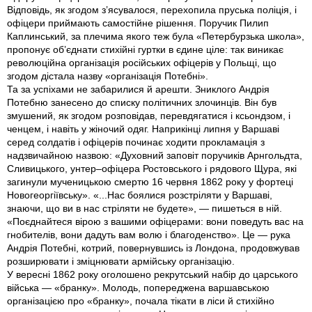
Відповідь, як згодом з’ясувалося, перехопила пруська поліція, і
офіцери приймають самостійне рішення. Поручик Пилип
Каплинський, за плечима якого теж була «Петербурзька школа»,
пропонує об’єднати стихійні гуртки в єдине ціле: так виникає
революційна організація російських офіцерів у Польщі, що
згодом дістала назву «організація Потебні».
Та за успіхами не забарилися й арешти. Зниклого Андрія
Потебню занесено до списку політичних злочинців. Він був
змушений, як згодом розповідав, перевдягатися і ксьо­ндзом, і
ченцем, і навіть у жіночий одяг. Наприкінці липня у Варшаві
серед солдатів і офіцерів починає ходити прокламація з
надзвичайною назвою: «Духовний заповіт поручиків Арнгольдта,
Сливицького, унтер–офіцера Ростовського і рядового Щура, які
загинули мученицькою смертю 16 червня 1862 року у фортеці
Новогеоргіївську». «...Нас боялися розстріляти у Варшаві,
знаючи, що ви в нас стріляти не будете», — пишеться в ній.
«Поєднайтеся вірою з вашими офіцерами: вони поведуть вас на
гнобителів, вони дадуть вам волю і благоденство». Це — рука
Андрія Потебні, котрий, повернувшись iз Лондона, продовжував
розширювати і зміцнювати армійську організацію.
У вересні 1862 року оголошено рекрутський набір до царського
війська — «бранку». Молодь, попереджена варшавською
організацією про «бранку», почала тікати в ліси й стихійно