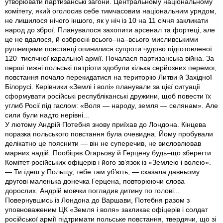
утворювати партизанські загони. Центральному національному
комітету, який оголосив себе тимчасовим національним урядом,
не лишилося нічого іншого, як у ніч iз 10 на 11 січня закликати
народ до зброї. Планувалося захопити арсенал та фортеці, але
це не вдалося, й озброєні всього–на–всього мисливськими
рушницями повстанці опинилися супроти чудово підготовленої
120–тисячної каральної армії. Почалася партизанська війна. За
перші тижні польські патріоти здобули кілька серйозних перемог,
повстання почало перекидатися на територію Литви й Західної
Білорусі. Керівники «Землі і волі» планували за цієї ситуації
сформувати російські республіканські дружини, щоб повести їх
углиб Росії під гаслом: «Воля — народу, земля — селянам». Але
сили були надто нерівні...
У лютому Андрій Потебня знову приїхав до Лондона. Кінцева
поразка польського повстання була очевидна. Йому пробували
делікатно це пояснити — він не суперечив, не висловлював
марних надій. Пообіцяв Огарьову й Герцену будь–що зберегти
Комітет російських офіцерів і його зв’язок із «Землею і волею».
— Ти їдеш у Польщу, тебе там уб’ють, — сказала давньо­му
другові маленька донечка Герцена, повторюючи слова
дорослих. Андрій мовчки погладив дитину по голові...
Повернувшись iз Лондона до Варшави, Потебня разом з
уповноваженим ЦК «Земля і воля» закликає офіцерів і солдат
російської армії підтримати польське повстання, твердячи, що зі