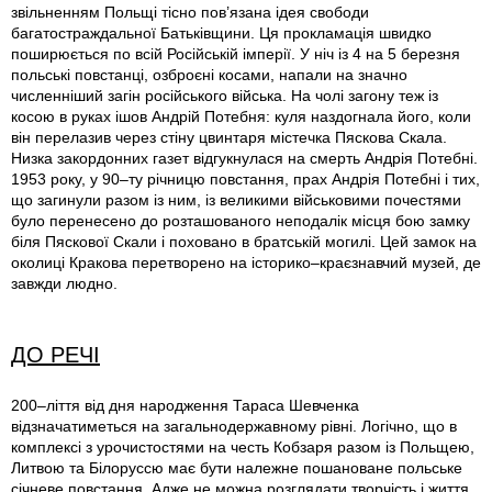
звільненням Польщі тісно пов’язана ідея свободи
багатостраждальної Батьківщини. Ця прокламація швидко
поширюється по всій Російській імперії. У ніч iз 4 на 5 березня
польські повстанці, озброєні косами, напали на значно
численніший загін російського війська. На чолі загону теж iз
косою в руках ішов Андрій Потебня: куля наздогнала його, коли
він перелазив через стіну цвинтаря містечка Пяскова Скала.
Низка закордонних газет відгукнулася на смерть Андрія Потебні.
1953 року, у 90–ту річницю повстання, прах Андрія Потебні і тих,
що загинули разом iз ним, iз великими військовими почестями
було перенесено до розташованого неподалік місця бою замку
біля Пяскової Скали і поховано в братській могилі. Цей замок на
околиці Кракова перетворено на історико–краєзнавчий музей, де
завжди людно.
ДО РЕЧІ
200–ліття від дня народження Тараса Шевченка
відзначатиметься на загальнодержавному рівні. Логічно, що в
комплексі з урочистостями на честь Кобзаря разом iз Польщею,
Литвою та Білоруссю має бути належне пошановане польське
січневе повстання. Адже не можна розглядати творчість і життя