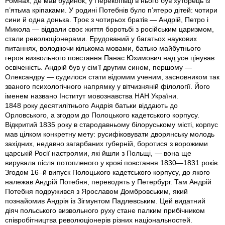
Ромнах, де мав будинок, у Перекопівці в нього був хуторець із
п’ятьма кріпаками. У родині Потебнів було п’ятеро дітей: чотири
сини й одна донька. Троє з чотирьох братів — Андрій, Петро і
Микола — віддали своє життя боротьбі з російським царизмом,
стали революціонерами. Ерудований у багатьох наукових
питаннях, володіючи кількома мовами, батько майбутнього
героя визвольного повстання Панас Юхимович над усе цінував
освіченість. Андрій був у сім’ї другим сином, першому —
Олександру — судилося стати відомим ученим, засновником так
званого психологічного напрямку у вітчизняній філології. Його
іменем названо Інститут мовознавства НАН України.
1848 року десятилітнього Андрія батьки віддають до
Орловського, а згодом до Полоцького кадетського корпусу.
Відкритий 1835 року в стародавньому білоруському місті, корпус
мав цілком конкретну мету: русифіковувати дворянську молодь
західних, недавно загарбаних губерній, боротися з ворожими
царській Росії настроями, які йшли з Польщі, — вона ще
вирувала після потопленого у крові повстання 1830—1831 років.
Згодом 16–й випуск Полоцького кадетського корпусу, до якого
належав Андрій Потебня, переводять у Петербург. Там Андрій
Потебня подружився з Ярославом Домбровським, який
познайомив Андрія iз Зігмунтом Падлевським. Цей видатний
діяч польського визвольного руху стане палким прибічником
співробітництва революціонерів різних національностей.