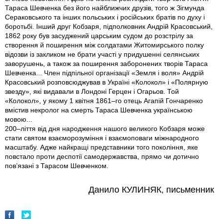
Тараса Шевченка без його найближчих друзів, того ж Зігмунда
Сераковського та інших польських і російських братів по духу і
боротьбі. Інший друг Кобзаря, підполковник Андрій Красовський,
1862 року був засуджений царським судом до розстрілу за
створення й поширення між солдатами Житомирського полку
відозви iз закликом не брати участі у придушенні селянських
заворушень, а також за поширення заборонених творів Тараса
Шевченка... Член підпільної організації «Земля і воля» Андрій
Красовський розповсюджував в Україні «Колокол» і «Полярную
звезду», які видавали в Лондоні Герцен і Огарьов. Той
«Колокол», у якому 1 квітня 1861–го отець Агапій Гончаренко
вмістив некролог на смерть Тараса Шевченка українською
мовою...
200–ліття від дня народження нашого великого Кобзаря може
стати святом взаєморозуміння і взаємоповаги міжнародного
масштабу. Адже найкращі представники того покоління, яке
повстало проти деспотії самодержавства, прямо чи дотично
пов’язані з Тарасом Шевченком.
Данило КУЛИНЯК, письменник