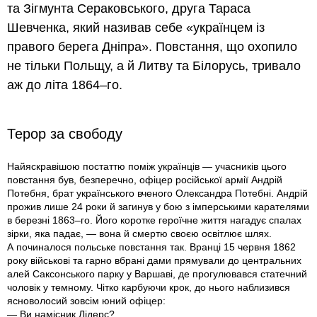
та Зігмунта Сераковського, друга Тараса
Шевченка, який називав себе «українцем iз
правого берега Дніпра». Повстання, що охопило
не тільки Польщу, а й Литву та Білорусь, тривало
аж до літа 1864–го.
Терор за свободу
Найяскравішою постаттю поміж українців — учасників цього
повстання був, безперечно, офіцер російської армії Андрій
Потебня, брат українського вченого Олександра Потебні. Андрій
прожив лише 24 роки й загинув у бою з імперськими карателями
в березні 1863–го. Його коротке героїчне життя нагадує спалах
зірки, яка падає, — вона й смертю своєю освітлює шлях.
А починалося польське повстання так. Вранці 15 червня 1862
року військові та гарно вбрані дами прямували до центральних
алей Саксонського парку у Варшаві, де прогулювався статечний
чоловік у темному. Чітко карбуючи крок, до нього наблизився
ясноволосий зовсім юний офіцер:
— Ви намісник Лідерс?