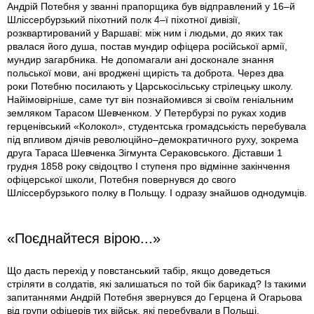
Андрій Потебня у званні прапорщика був відправлений у 16–й
Шліссербурзький піхотний полк 4–ї піхотної дивізії,
розквартирований у Варшаві: між ним і людьми, до яких так
рвалася його душа, постав мундир офіцера російської армії,
мундир загарбника. Не допомагали ані досконале знання
польської мови, ані вро­джені щирість та доброта. Через два
роки Потебню посилають у Царськосільську стрілецьку школу.
Найімовірніше, саме тут він познайомився зі своїм геніальним
земляком Тарасом Шевченком. У Петербурзі по руках ходив
герценівський «Колокол», студентська громадськість перебувала
під впливом діячів революційно–демократичного руху, зокрема
друга Тараса Шевченка Зігмунта Сераковського. Діставши 1
грудня 1858 року свідоцтво І ступеня про відмінне закінчення
офіцерської школи, Потебня повернувся до свого
Шліссербурзького полку в Польщу. І одразу знайшов однодумців.
«Поєднайтеся вірою...»
Що дасть перехід у повстанський табір, якщо доведеться
стріляти в солдатів, які залишаться по той бік барикад? Із такими
запитаннями Андрій Потебня звернувся до Герцена й Огарьова
від групи офіцерів тих військ, які перебували в Польщі.