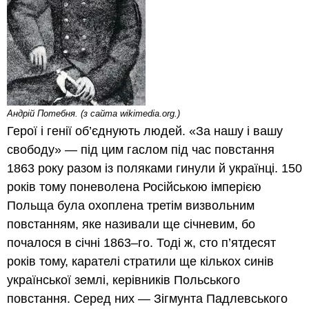
Андрій Потебня. (з сайта wikimedia.org.)
Герої і генії об’єднують людей. «За нашу і вашу
свободу» — під цим гаслом під час повстання
1863 року разом iз поляками гинули й українці. 150
років тому поневолена Російською імперією
Польща була охоплена третім визвольним
повстанням, яке називали ще січневим, бо
почалося в січні 1863–го. Тоді ж, сто п’ятдесят
рокiв тому, карателі стратили ще кількох синів
української землі, керівників Польського
повстання. Серед них — Зігмунта Падлевського