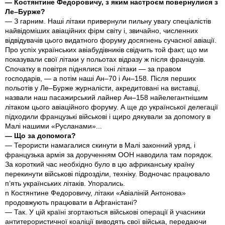
— Костянтине Федоровичу, з яким настроєм повернулися з
Ле–Бурже?
— З гарним. Наші літаки привернули пильну увагу спеціалістів
найвідоміших авіаційних фірм світу і, звичайно, численних
відвідувачів цього видатного форуму досягнень сучасної авіації.
Про успіх українських авіабудівників свідчить той факт, що ми
показували свої літаки у польотах відразу ж після французів.
Спочатку в повітря піднялися їхні літаки — за правом
господарів, — а потім наші Ан–70 і Ан–158. Після перших
польотів у Ле–Бурже журналісти, акредитовані на виставці,
назвали наш пасажирський лайнер Ан–158 найелегантнішим
літаком цього авіаційного форуму. А ще до української делегації
підходили французькі військові і щиро дякували за допомогу в
Малі нашими «Русланами»...
— Що за допомога?
— Терористи намагалися скинути в Малі законний уряд, і
французька армія за дорученням ООН наводила там порядок.
За короткий час необхідно було в цю африканську країну
перекинути військові підрозділи, техніку. Водночас працювало
п’ять українських літаків. Упорались.
n Костянтине Федоровичу, літаки «Авіаліній Антонова»
продовжують працювати в Афганістані?
— Так. У цій країні згортаються військові операції й учасники
антитерористичної коаліції виводять свої війська, передаючи