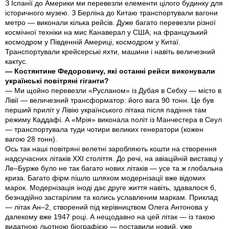
З Іспанії до Америки ми перевезли елементи цілого будинку для
історичного музею. З Берліна до Китаю транспортували вагони
метро — виконали кілька рейсів. Дуже багато перевезли різної
космічної техніки на мис Канаверал у США, на французький
космодром у Південній Америці, космодром у Китаї.
Транспортували крейсерські яхти, машини і навіть величезний
кактус.
— Костянтине Федоровичу, які останні рейси виконували
українські повітряні гіганти?
— Ми щойно перевезли «Русланом» із Дубая в Себху — місто в
Лівії — величезний трансформатор: його вага 90 тонн. Це був
перший приліт у Лівію українського літака після падіння там
режиму Каддафі. А «Мрія» виконала політ із Манчестера в Сеул
— транспортувала туди чотири великих генератори (кожен
вагою 28 тонн).
Ось так наші повітряні велетні заробляють кошти на створення
надсучасних літаків XXI століття. До речі, на авіаційній виставці у
Ле–Бурже було не так багато нових літаків — усе та ж глобальна
криза. Багато фірм пішло шляхом модернізації вже відомих
марок. Модернізація іноді дає друге життя навіть, здавалося б,
безнадійно застарілим та колись уславленим маркам. Приклад
— літак Ан–2, створений під керівництвом Олега Антонова у
далекому вже 1947 році. А нещодавно на цей літак — iз такою
видатною льотною біографією — поставили новий, уже