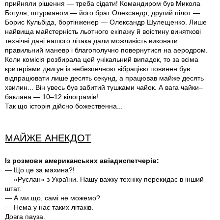
прийняли рішення — треба сідати! Командиром був Микола
Богуля, штурманом — його брат Олександр, другий пілот —
Борис Кульбіда, бортінженер — Олександр Шулещенко. Лише
найвища майстерність льотного екіпажу й воістину виняткові
технічні дані нашого літака дали можливість виконати
правильний маневр і благополучно повернутися на аеродром.
Коли комісія розбирала цей унікальний випадок, то за всіма
критеріями двигун із небезпечною вібрацією повинен був
відпрацювати лише десять секунд, а працював майже десять
хвилин... Він увесь був забитий тушками чайок. А вага чайки–
баклана — 10–12 кілограмів!
Так що історія дійсно божественна...
МАЙЖЕ АНЕКДОТ
Із розмови американських авіадиспетчерів:
— Що це за махина?!
— «Руслан» з України. Нашу важку техніку перекидає в інший
штат.
— А ми що, самі не можемо?
— Нема у нас таких літаків.
Довга пауза.