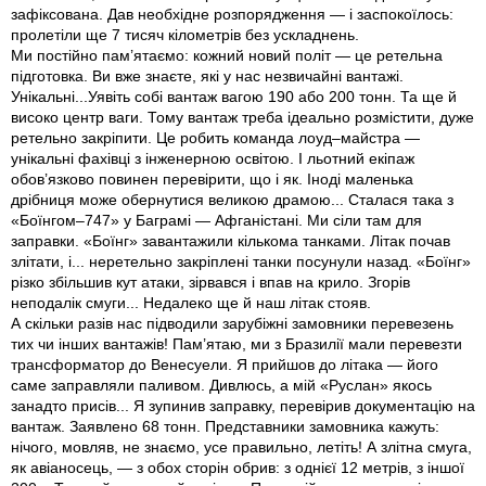
зафіксована. Дав необхідне розпорядження — і заспокоїлось:
пролетіли ще 7 тисяч кілометрів без ускладнень.
Ми постійно пам’ятаємо: кожний новий політ — це ретельна
підготовка. Ви вже знаєте, які у нас незвичайні вантажі.
Унікальні...Уявіть собі вантаж вагою 190 або 200 тонн. Та ще й
високо центр ваги. Тому вантаж треба ідеально розмістити, дуже
ретельно закріпити. Це робить команда лоуд–майстра —
унікальні фахівці з інженерною освітою. І льотний екіпаж
обов’язково повинен перевірити, що і як. Іноді маленька
дрібниця може обернутися великою драмою... Сталася така з
«Боїнгом–747» у Баграмі — Афганістані. Ми сіли там для
заправки. «Боїнг» завантажили кількома танками. Літак почав
злітати, і... неретельно закріплені танки посунули назад. «Боїнг»
різко збільшив кут атаки, зірвався і впав на крило. Згорів
неподалік смуги... Недалеко ще й наш літак стояв.
А скільки разів нас підводили зарубіжні замовники перевезень
тих чи інших вантажів! Пам’ятаю, ми з Бразилії мали перевезти
трансформатор до Венесуели. Я прийшов до літака — його
саме заправляли паливом. Дивлюсь, а мій «Руслан» якось
занадто присів... Я зупинив заправку, перевірив документацію на
вантаж. Заявлено 68 тонн. Представники замовника кажуть:
нічого, мовляв, не знаємо, усе правильно, летіть! А злітна смуга,
як авіаносець, — з обох сторін обрив: з однієї 12 метрів, з іншої