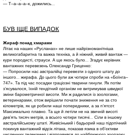
— Т–а–а–а–к, дожились...
БУВ ІЩЕ ВИПАДОК
Жираф понад хмарами
Літає на наших «Русланах» не лише найрізноманітніша
великогабаритна та важка техніка, а й ніжний, живий вантаж —
кури породисті, страуси. А ще якось було... Згадує керівник
вантажних перевезень Олександр Гриценко:
— Попросили нас австралійці перевезти з одного штату до
іншого... жирафа. До цього були аж чотири спроби на «Боїнга–
747». Та під час посадки граціозні тварини гинули. Як потім
з’ясувалося, їхній тендітний організм не витримував швидкої
зміни барометричної висоти. Ми ж радилися із зоологами,
ветеринарами, отож вирішили почати зниження не за сто
кілометрів, як це робили наші попередники, а за п’ятсот.
Максимально плавно. Та ще й летіли не на звичній висоті
дев’ять тисяч метрів, а всього чотири тисячі... Сіли в іншому
австралійському штаті. Живісінький і бадьорий наш підопічний
покинув вантажний відсік літака, показав язика в об’єктиви
численних телекамер і відправився до найближчого зоопарку.