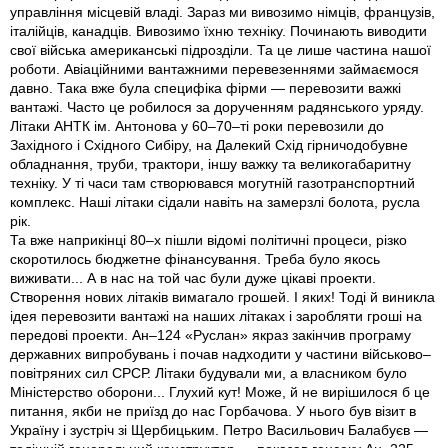
управління місцевій владі. Зараз ми вивозимо німців, французів,
італійців, канадців. Вивозимо їхню техніку. Починають виводити
свої війська американські підрозділи. Та це лише частина нашої
роботи. Авіаційними вантажними перевезеннями займаємося
давно. Така вже була специфіка фірми — перевозити важкі
вантажі. Часто це робилося за дорученням радянського уряду.
Літаки АНТК ім. Антонова у 60–70–ті роки перевозили до
Західного і Східного Сибіру, на Далекий Схід гірничодобувне
обладнання, труби, трактори, іншу важку та великогабаритну
техніку. У ті часи там створювався могутній газотранспортний
комплекс. Наші літаки сідали навіть на замерзлі болота, русла
рік.
Та вже наприкiнцi 80–х пішли відомі політичні процеси, різко
скоротилось бюджетне фінансування. Треба було якось
виживати... А в нас на той час були дуже цікаві проекти.
Створення нових літаків вимагало грошей. І яких! Тоді й виникла
ідея перевозити вантажі на наших літаках і заробляти гроші на
передові проекти. Ан–124 «Руслан» якраз закінчив програму
державних випробувань і почав надходити у частини військово–
повітряних сил СРСР. Літаки будували ми, а власником було
Міністерство оборони... Глухий кут! Може, й не вирішилося б це
питання, якби не приїзд до нас Горбачова. У нього був візит в
Україну і зустріч зі Щербицьким. Петро Васильович Балабуєв —