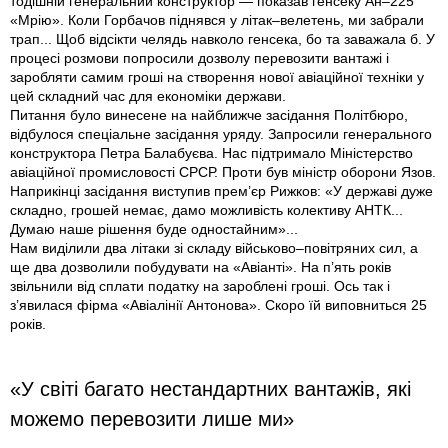
тодішній генеральний конструктор — показав генсеку Ан–225
«Мрію». Коли Горбачов піднявся у літак–велетень, ми забрали
трап... Щоб відсікти челядь навколо генсека, бо та заважала б. У
процесі розмови попросили дозволу перевозити вантажі і
заробляти самим гроші на створення нової авіаційної техніки у
цей складний час для економіки держави.
Питання було винесене на найближче засідання Політбюро,
відбулося спеціальне засідання уряду. Запросили генерального
конструктора Петра Балабуєва. Нас підтримало Міністерство
авіаційної промисловості СРСР. Проти був міністр оборони Язов.
Наприкiнцi засідання виступив прем’єр Рижков: «У державі дуже
складно, грошей немає, дамо можливість колективу АНТК...
Думаю наше рішення буде одностайним»...
Нам виділили два літаки зі складу військово–повітряних сил, а
ще два дозволили побудувати на «Авіанті». На п’ять років
звільнили від сплати податку на зароблені гроші. Ось так і
з’явилася фірма «Авіалінії Антонова». Скоро їй виповниться 25
років.
«У світі багато нестандартних вантажів, які
можемо перевозити лише ми»