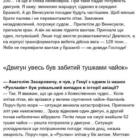
200... Та ще й спека неймовірна. При такій падає потужність
двигунів. Я кажу: змінюємо маршрут, сідаємо в середині
Бразилії, й до Венесуели посадки будуть частішими. Щоб менше
брати палива і не перевантажити літак. Замовник
незадоволений, погрожує судом... Прилетіли до Венесуели,
пригнали кран. А він не може підняти вантаж. Пригнали ще
один, потужніший. Лише тоді змогли розвантажитись! Дивлюся, а
на корпусі трансформатора вибита дійсна вага — 128 тонн...
Якби не перевірили вантаж у Бразилії — не доведи Господи!
«Двигун увесь був забитий тушками чайок»
— Анатолію Захаровичу, я чув, у Генуї з одним із наших
«Русланів» був унікальний випадок в історії авіації?
— Так. Я вважаю, що це одне з божественних чудес... Коли
злітав літак, він врізався у велике скупчення чайок–бакланів.
Поруч було море — ситуація виникла катастрофічна. Припинити
зліт уже неможливо... Зразу відмовив один двигун, а другий
почав небезпечно вібрувати. Потім лише на смузі знайшли 52
тушки чайок — решта потрапила у двигуни... Ситуація
ускладнилася ще погіршенням погоди: пішов дощ, низька
хмарність. Поруч гори, а «Руслан» злітав у бік затоки. Миттєво