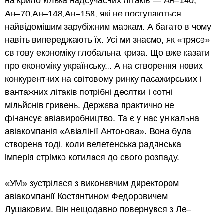
на крило кілька надсучасних літаків — Ан–140,
Ан–70,Ан–148,Ан–158, які не поступаються
найвідомішим зарубіжним маркам. А багато в чому
навіть випереджають їх. Усі ми знаємо, як «трясе»
світову економіку глобальна криза. Що вже казати
про економіку українську... А на створення нових
конкурентних на світовому ринку пасажирських і
вантажних літаків потрібні десятки і сотні
мільйонів гривень. Держава практично не
фінансує авіавиробництво. Та є у нас унікальна
авіакомпанія «Авіалінії Антонова». Вона була
створена тоді, коли велетенська радянська
імперія стрімко котилася до свого розпаду.
«УМ» зустрілася з виконавчим директором
авіакомпанії Костянтином Федоровичем
Лушаковим. Він нещодавно повернувся з Ле–