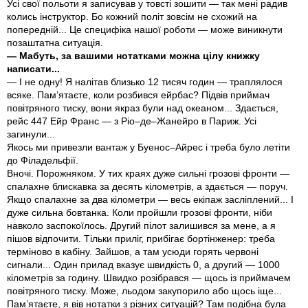
Усі свої польоти я записував у товсті зошити — так мені радив
колись інструктор. Бо кожний політ зовсім не схожий на
попередній... Це специфіка нашої роботи — може виникнути
позаштатна ситуація.
— Мабуть, за вашими нотатками можна цілу книжку
написати...
— І не одну! Я налітав близько 12 тисяч годин — траплялося
всяке. Пам’ятаєте, коли розбився ейрбас? Підвів приймач
повітряного тиску, вони якраз були над океаном... Здається,
рейс 447 Ейр Франс — з Ріо–де–Жанейро в Париж. Усі
загинули...
Якось ми привезли вантаж у Буенос–Айрес і треба було летіти
до Філадельфії.
Вночі. Порожняком. У тих краях дуже сильні грозові фронти —
спалахне блискавка за десять кілометрів, а здається — поруч.
Якщо спалахне за два кілометри — весь екіпаж засліплений... І
дуже сильна бовтанка. Коли пройшли грозові фронти, ніби
навколо заспокоїлось. Другий пілот залишився за мене, а я
пішов відпочити. Тільки приліг, прибігає бортінженер: треба
терміново в кабіну. Зайшов, а там усюди горять червоні
сигнали... Один прилад вказує швидкість 0, а другий — 1000
кілометрів за годину. Швидко розібрався — щось із приймачем
повітряного тиску. Може, льодом закупорило або щось іще...
Пам’ятаєте, я вів нотатки з різних ситуацій? Там подібна була