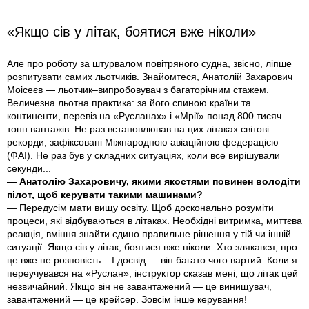
«Якщо сів у літак, боятися вже ніколи»
Але про роботу за штурвалом повітряного судна, звісно, ліпше
розпитувати самих льотчиків. Знайомтеся, Анатолій Захарович
Моісеєв — льотчик–випробовувач з багаторічним стажем.
Величезна льотна практика: за його спиною країни та
континенти, перевіз на «Русланах» і «Мрії» понад 800 тисяч
тонн вантажів. Не раз встановлював на цих літаках світові
рекорди, зафіксовані Міжнародною авіаційною федерацією
(ФАІ). Не раз був у складних ситуаціях, коли все вирішували
секунди...
— Анатолію Захаровичу, якими якостями повинен володіти
пілот, щоб керувати такими машинами?
— Передусім мати вищу освіту. Щоб досконально розуміти
процеси, які відбуваються в літаках. Необхіднi витримка, миттєва
реакція, вміння знайти єдино правильне рішення у тій чи іншій
ситуації. Якщо сів у літак, боятися вже ніколи. Хто злякався, про
це вже не розповість... І досвід — він багато чого вартий. Коли я
переучувався на «Руслан», інструктор сказав мені, що літак цей
незвичайний. Якщо він не завантажений — це винищувач,
завантажений — це крейсер. Зовсім інше керування!