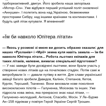
турбореактивний, двигун. Його зробила наша запорізька
«Мотор–Січ». Уже відбувся перший успішний політ оновленої
«Аннушки». І полетить вона над Україною, безмежними
просторами Сибіру, над іншими країнами та континентами. І
будуть цей літак купувати. Я впевнений!
«Їм би навколо Юпітера літати»
— Якось у розмові зі мною ви досить образно сказали: для
наших «Русланів» і «Мрії» земна куля навіть замала — їм би
навколо Юпітера літати... Робота льотних екіпажів для
таких літаків, напевне, вимагає спеціальної підготовки?
— У нас завжди були досвідчені льотчики, вони брали участь у
створенні нових літаків ще на початкових стадіях. Потім самі ж
випробували їх — давали путівку в життя. Для слави української
авіації багато зробили Давидов, Калінін, Степанов, Кетов,
Курлін, Терський, Ткаченко. Вони виховали нове покоління
висококласних пілотів — Галуненка, Моісеєва та інших. Уже
підросла нова зміна, яка прекрасно знає наші літаки, —
Галуненко–молодший, Антонов, Спасибо, Мосін. У Ле–Бурже
Ан–158 піднімав у повітря Герой України Сергій Трошин.