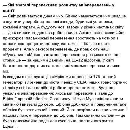
— Які взагалі перспективи розвитку авіаперевезень у
світі?
— Світ розвивається динамічно. Бізнес намагається чимшвидше
запустити у виробництво нові заводи, бурильні установки,
космічні апарати. А будують нові заводи у різних частинах світу
— де є сировина, дешева робоча сила. Авіація все надзвичайно
прискорює: пасажирські перевезення зростають на чотири з
половиною проценти щороку, вантажні — більше шести
процентів. Але у секторі перевезень, де працюють наші
«Руслани» і «Мрія», вантажні перевезення розвиваються ще
стрімкіше — за нашими даними, на 11–12 відсотків. У світі
багато нестандартних вантажів, які можемо перевозити лише
ми.
Із вводом в експлуатацію «Мрії» ми перевезли 175–тонний
генератор із Женеви до міста Фенікс у США: інших транспортних
літаків у світі для подібної роботи просто немає... Були ще
унікальні авіаперевезення: якось ми перевезли з Італії до
Ефіопії древній обеліск. Свого часу війська Муссоліні захопили
святиню і вивезли до себе. Ефіопія добилася її повернення, але
обеліск був величезний і важкий. Його розрізали на три частини і
нашим літаком перевезли до Ефіопії. Там святиню склали — це
була надзвичайна подія для суспільно–політичного життя
Ефіопії.