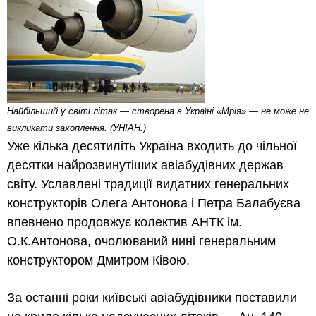
Найбiльший у свiтi лiтак — створена в Українi «Мрiя» — не може не
викликати захоплення. (УНІАН.)
Уже кілька десятиліть Україна входить до чільної
десятки найрозвинутіших авіабудівних держав
світу. Уславлені традиції видатних генеральних
конструкторів Олега Антонова і Петра Балабуєва
впевнено продовжує колектив АНТК ім.
О.К.Антонова, очолюваний нині генеральним
конструктором Дмитром Ківою.
За останні роки київські авіабудівники поставили