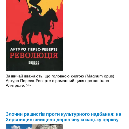
Зазвичай вважають, що головною книгою (Magnum opus)
Артуро Переса-Реверте є романний цикл про капітана
Алятрісте.
>>
Злочин рашистів проти культурного надбання: на
Херсонщині знищено дерев’яну козацьку церкву