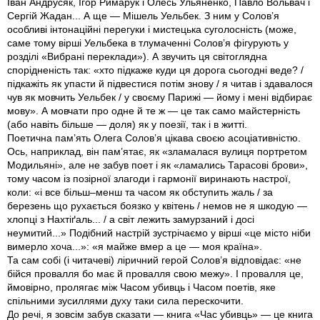
Іван Андрусяк, Ігор Римарук і Олесь Ульяненко, Павло Вольвач і
Сергій Жадан... А ще — Мішель Уельбек. З ним у Солов’я
особливі інтонаційні перегуки і мистецька суголосність (може,
саме тому вірші Уельбека в тлумаченні Солов’я фігурують у
розділі «Вибрані переклади»). А звучить ця світоглядна
спорідненість так: «хто підкаже куди ця дорога сьогодні веде? /
підкажіть як упасти й підвестися потім знову / я читав і здавалося
чув як мовчить Уельбек / у своєму Парижі — йому і мені відбирає
мову». А мовчати про одне й те ж — це так само майстерність
(або навіть більше — доля) як у поезії, так і в житті.
Поетична пам’ять Олега Солов’я цікава своєю асоціативністю.
Ось, наприклад, він пам’ятає, як «зламалася вулиця портретом
Модильяні», але не забув поет і як «ламались Тарасові брови»,
тому часом із позірної злагоди і гармонії виринають настрої,
коли: «і все більш–менш та часом як обступить жаль / за
березень що рухається боязко у квітень / немов не я шкодую —
хлопці з Нахтіґаль... / а світ лежить замурзаний і досі
неумитий...» Подібний настрій зустрічаємо у вірші «це місто ніби
вимерло хоча...»: «я майже вмер а це — моя країна».
Та сам собі (і читачеві) ліричний герой Солов’я відповідає: «не
бійся провалля бо має й провалля свою межу». І провалля це,
ймовірно, пролягає між Часом убивць і Часом поетів, яке
спільними зусиллями духу таки сила перескочити.
До речі, я зовсім забув сказати — книга «Час убивць» — це книга