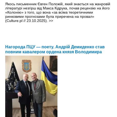
Якось письменник Євген Положій, який знається на жанровій
літературі незгірш від Макса Кідрука, почав рецензію на його
«Колонію» з того, що вона «за всіма теоретичними
ринковими прогнозами була приречена на провал»
(Culture.pl // 23.10.2025).
>>
Нагорода ПЦУ — поету. Андрій Демиденко став
повним кавалером ордена князя Володимира