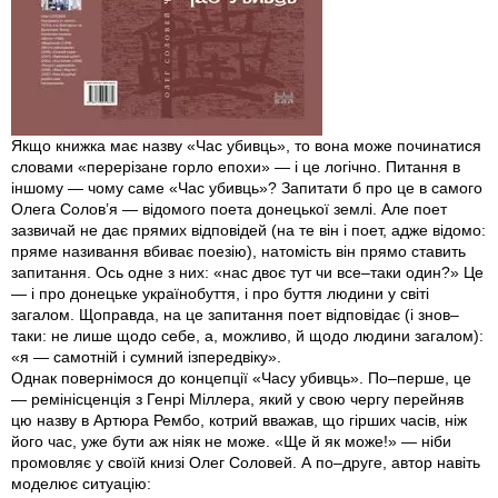
Якщо книжка має назву «Час убивць»,­ то вона може починатися
словами «перерізане горло епохи» — і це логічно. Питання в
іншому — чому саме «Час убивць»? Запитати б про це в самого
Олега Солов’я — відомого поета донецької землі. Але поет
зазвичай не дає прямих відповідей (на те він і поет, адже відомо:
пряме називання вбиває поезію), натомість він прямо ставить
запитання. Ось одне з них: «нас двоє тут чи все–таки один?» Це
— і про донецьке українобуття, і про буття людини у світі
загалом. Щоправда, на це запитання поет відповідає (і знов–
таки: не лише щодо себе, а, можливо, й щодо людини загалом):
«я — самотній і сумний ізпередвіку».
Однак повернімося до концепції «Часу убивць». По–перше, це
— ремінісценція з Генрі Міллера, який у свою чергу перейняв
цю назву в Артюра Рембо, котрий вважав, що гірших часів, ніж
його час, уже бути аж ніяк не може. «Ще й як може!» — ніби
промовляє у своїй книзі Олег Соловей. А по–друге, автор навіть
моделює ситуацію: