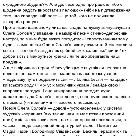
окраденого збудить?». Але далі все одно про радість: «бо є
щоденна радість виростати з пелюшок» (ніби на підтвердження
того, що справдешній поет — це той, кого не полишила
«хвороба росту»).
Проте якщо шановному читачеві спаде на думку звинувачувати
Олега Солов’я у впаданні в надмірні песимістично–депресивні
настрої, то з цим буде важко погодитись і спростуванням тому
буде... сама поезія Олега Солов’я, якому взяли та й «наснилися
свята — зелені й лагідні / як срібний сміх колишньої ірини / як
добра вість з майбутньої країни / як те що зберігають наші
прадіди».
А ще в ліричного героя «Часу убивць»­ є внутрішня непохитна
певність не–самотності і не–марності власного існування:
«подальшу путь продовжить син — / білява бестія — нащадок
київського роду / і між усіх можливих україн / знайде свою і
виправить погоду». І оце «виправляння погоди» дуже
характерне для Солов’я і, погодьтеся, воно дуже схоже на візію
оптиміста (чи принаймні — веселого песиміста).
Поезія Олега Солов’я — доволі «густонаселена»: у системі
художніх координат (яку так чи інакше має кожен притомний
поет) є кілька знакових імен, на які автор іноді посилається, а
часом — веде своєрідний літературний діалог. Поміж них —
Овідій Назон і Володимир Свідзінський, Василь Герасим’юк та