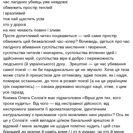
час лагідних убивць уже невдовзі
обмежить простір теплий
і вразливий
тож хай щастить усім
хто у дорозі
на них чекають повені і зливи
Проте допитливий читач поцікавиться — чий саме простір
обмежить цей безжалісний час–кілер? Вочевидь, ідеться про час
лагідного вбивання суспільства мислення і творення,
суспільства читачів і книгарень, суспільства втілених ідей і
здійснених мрій, суспільства віри в добро і переможність
людського (й українського) духу... Зрештою — це час убивання
самої поезії — як би парадоксально це не звучало. Хоча ця теза
може стати й прихистком для оптимізму, адже поезія, як і надія,
помирає останньою, до того ж розквіт поезії (а на це українцям
гріх скаржитись) — ознака державно молодої нації, отже, з цим
усе гаразд.
Книжка Олега Солов’я має підзаголовок «Вірші для тих, кого
трохи нудить». Від чого — від нестравної дійсності, від
неспромоги замінити її ароматизатором, ідентичним
натуральному з присмаком «усіх можливих нині україн»? Ось як
це у Солов’я: «мій випадок цілком банальний зрештою й
відомий / мене заледве не щодня помітно нудить / цей стан
близький до крапки й навіть коми / і от я думаю: чи хто й мене