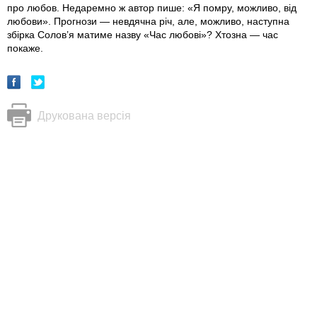
про любов. Недаремно ж автор пише: «Я помру, можливо, від
любови». Прогнози — невдячна річ, але, можливо, наступна
збірка Солов’я матиме назву «Час любові»? Хтозна — час
покаже.
Друкована версія