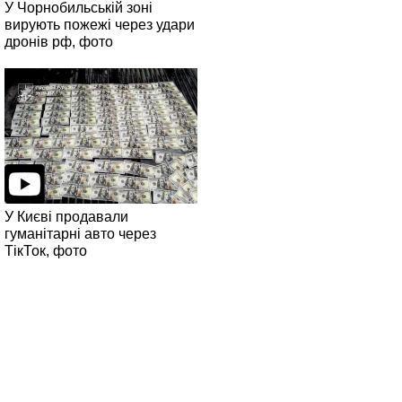
У Чорнобильській зоні
вирують пожежі через удари
дронів рф, фото
У Києві продавали
гуманітарні авто через
ТікТок, фото