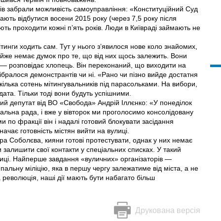
ів забрали можливість самоуправління: «Конституційний Суд
ають відбутися восени 2015 року (через 7,5 року після
ють проходити кожні п’ять років. Люди в Київраді займають не
тинги ходить сам. Тут у нього з’явилося нове коло знайомих,
 майже немає думок про те, що від них щось залежить. Вони
і», — розповідає хлопець. Він переконаний, що виходити на
зібралося демонстрантів чи ні. «Рано чи пізно вийде достатня
кілька сотень мітингувальників під парасольками. На вибори,
дата. Тільки тоді вони будуть успішними.
ий депутат від ВО «Свобода» Андрій Іллєнко: «У понеділок
льна рада, і вже у вівторок ми проголосимо консолідовану
и по фракції він і надалі готовий блокувати засідання
начає готовність містян вийти на вулиці.
ора Соболєва, кияни готові протестувати, однак у них немає
и залишити свої контакти у спеціальних списках. У такий
олиці. Найперше завдання «вуличних» організаторів —
альну міліцію, яка в першу чергу залежатиме від міста, а не
а революція, наші дії мають бути набагато більш
Друкована версія