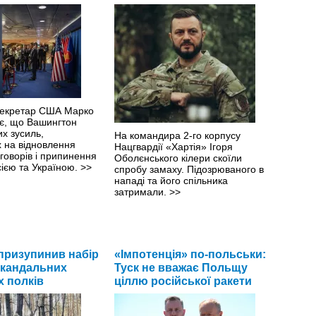
секретар США Марко
яє, що Вашингтон
х зусиль,
На командира 2-го корпусу
 на відновлення
Нацгвардії «Хартія» Ігоря
говорів і припинення
Оболєнського кілери скоїли
сією та Україною.
>>
спробу замаху. Підозрюваного в
нападі та його спільника
затримали.
>>
призупинив набір
«Імпотенція» по-польськи:
 скандальних
Туск не вважає Польщу
 полків
ціллю російської ракети