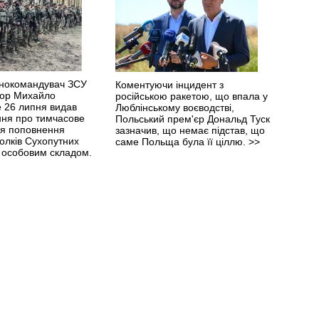
нокомандувач ЗСУ
Коментуючи інцидент з
йор Михайло
російською ракетою, що впала у
 26 липня видав
Люблінському воєводстві,
ня про тимчасове
Польський прем'єр Дональд Туск
я поповнення
зазначив, що немає підстав, що
олків Сухопутних
саме Польща була її ціллю.
>>
м особовим складом.