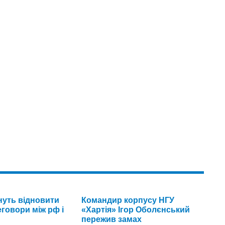
уть відновити
Командир корпусу НГУ
говори між рф і
«Хартія» Ігор Оболєнський
пережив замах