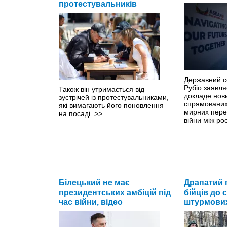
протестувальників
Державний 
Рубіо заявл
Також він утримається від
докладе нови
зустрічей із протестувальниками,
спрямованих
які вимагають його поновлення
мирних пере
на посаді.
>>
війни між ро
Білецький не має
Драпатий 
президентських амбіцій під
бійців до
час війни, відео
штурмових