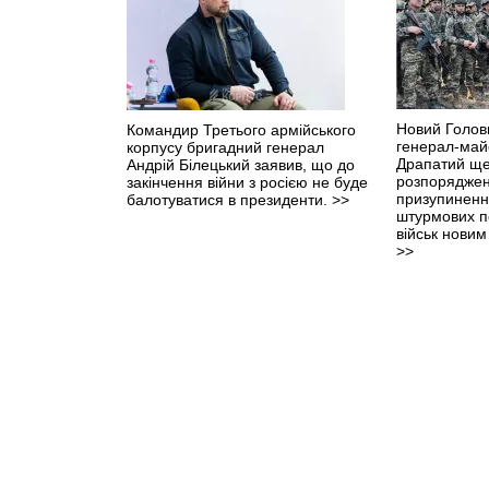
Новий Голов
Командир Третього армійського
генерал-ма
корпусу бригадний генерал
Драпатий ще
Андрій Білецький заявив, що до
розпоряджен
закінчення війни з росією не буде
призупиненн
балотуватися в президенти.
>>
штурмових п
військ нови
>>