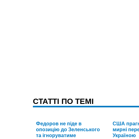
CТАТТІ ПО ТЕМІ
Федоров не піде в
США прагн
опозицію до Зеленського
мирні пере
та ігноруватиме
Україною