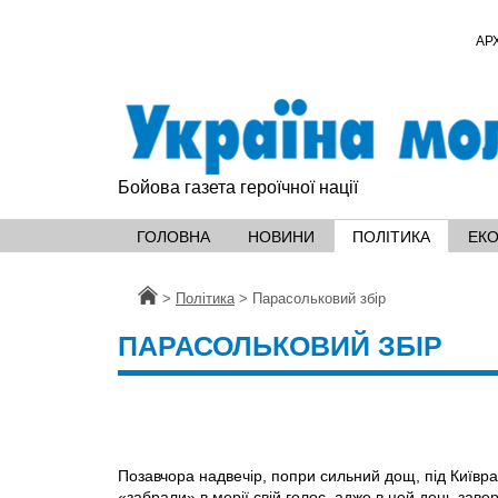
АР
Бойова газета героїчної нації
ГОЛОВНА
НОВИНИ
ПОЛІТИКА
ЕК
Головна
>
Політика
>
Парасольковий збір
ПАРАСОЛЬКОВИЙ ЗБІР
Позавчора надвечір, попри сильний дощ, під Київра
«забрали» в мерії свій голос, адже в цей день заве