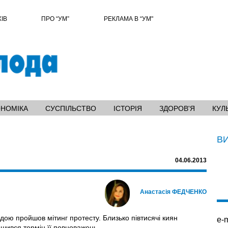
ХІВ
ПРО “УМ”
РЕКЛАМА В “УМ"
ОНОМІКА
СУСПІЛЬСТВО
ІСТОРІЯ
ЗДОРОВ'Я
КУЛ
В
04.06.2013
Анастасія ФЕДЧЕНКО
дою пройшов мітинг протесту. Близько півтисячі киян
e-m
ршився термін її повноважень.