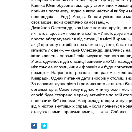
Киянка Юлія обурена тим, що у столичних мешканц
прийняв постанову, згідно з якою наступні вибори м
попередніх. — Ред.). Але, за Конституцією, вони ма
своє місце, вони фактично самозванці».
Дизайнер Олександр, хоч і має немало друзів, на мі
які готові щось змінювати в країні. «У моїх друзів
просто абстрагувалися від ситуації в місті й країн
акції протесту потрібно незалежно від того, багато 
кількість людей», — каже Олександр, дивлячись на 
каже хлопець, опозиції слід висувати єдиного канди
У злагодженості дій опозиції запевнив «УМ» народн
між трьома опозиційними фракціями буде погоджува
позицію». Націоналіст розповів, що разом із колегам
Київради. Однак питання дати виборів у столиці виз
За словами журналіста і громадського активіста Єг
організаторів. Саме тому під час мітингу охочі могл
спосіб буде створено мережу активістів по всій ст
наповнити Київ ідеями. Наприклад, створити муніцип
від міністра внутрішніх справ. «Коли почнеться нов
атакувальними і продуманими», — каже Соболєв.