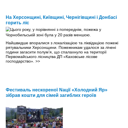
На Херсонщині, Київщині, Чернігівщині і Донбасі
горить ліс
Найшвидше впоралися з локалізацією та ліквідацією пожежі
рятувальники Херсонщини. Пожежникам удалося за лічені
години загасити полум’я, що спалахнуло на території
Первомайського лісництва ДП «Каховське лісове
господарство».
>>
Фестиваль нескореної Nації «Холодний Яр»
зібрав кошти для сімей загиблих героїв