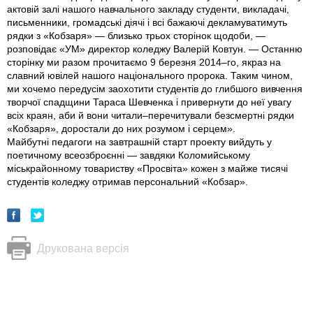
актовій залі нашого навчального закладу студенти, викладачі,
письменники, громадські діячі і всі бажаючі декламуватимуть
рядки з «Кобзаря» — близько трьох сторінок щодоби, —
розповідає «УМ» директор коледжу Валерій Ковтун. — Останню
сторінку ми разом прочитаємо 9 березня 2014–го, якраз на
славний ювілей нашого національного пророка. Таким чином,
ми хочемо передусім заохотити студентів до глибшого вивчення
творчої спадщини Тараса Шевченка і привернути до неї увагу
всіх краян, аби й вони читали–перечитували безсмертні рядки
«Кобзаря», доростали до них розумом і серцем».
Майбутні педагоги на завтрашній старт проекту вийдуть у
поетичному всеозброєнні — завдяки Коломийському
міськрайонному товариству «Просвіта» кожен з майже тисячі
студентів коледжу отримав персональний «Кобзар».
Друкована версія