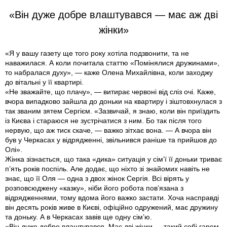
«Він дуже добре влаштувався — має аж дві
жінки»
«Я у вашу газету ще того року хотіла подзвонити, та не
наважилася. А коли почитала статтю «Помінялися дружинами»,
то набралася духу», — каже Олена Михайлівна, коли заходжу
до вітальні у її квартирі.
«Не зважайте, що плачу», — витирає червоні від сліз очі. Каже,
вчора випадково зайшла до доньки на квартиру і зіштовхнулася з
так званим зятем Сергієм. «Зазвичай, я знаю, коли він приїздить
iз Києва і стараюся не зустрічатися з ним. Бо так після того
нервую, що аж тиск скаче, — важко зітхає вона. — А вчора він
був у Черкасах у відрядженні, звільнився раніше та прийшов до
Олі».
Жінка зізнається, що така «дика» ситуація у сім’ї її доньки триває
п’ять років поспіль. Але додає, що ніхто зі знайомих навіть не
знає, що її Оля — одна з двох жінок Сергія. Всі вірять у
розповсюджену «казку», ніби його робота пов’язана з
відрядженнями, тому вдома його важко застати. Хоча насправді
він десять років живе в Києві, офіційно одружений, має дружину
та доньку. А в Черкасах завів ще одну сім’ю.
«Він дуже добре влаштувався. Має дві жінки — такий собі гарем