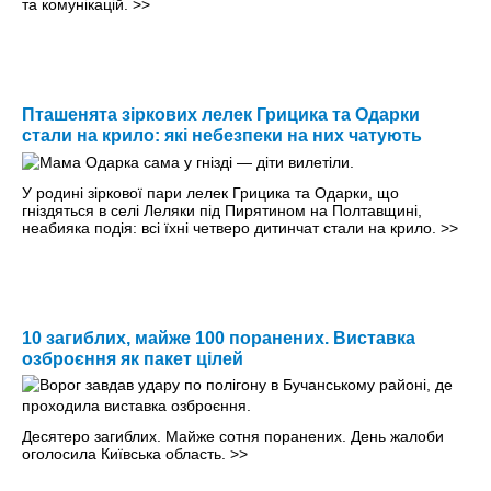
та комунікацій.
>>
Пташенята зіркових лелек Грицика та Одарки
стали на крило: які небезпеки на них чатують
У родині зіркової пари лелек Грицика та Одарки, що
гніздяться в селі Леляки під Пирятином на Полтавщині,
неабияка подія: всі їхні четверо дитинчат стали на крило.
>>
10 загиблих, майже 100 поранених. Виставка
озброєння як пакет цілей
Десятеро загиблих. Майже сотня поранених. День жалоби
оголосила Київська область.
>>