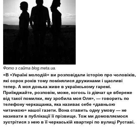
Фото з сайта blog.meta.ua.
«В «Україні молодій» ви розповідали історію про чоловіків,
які сорок років тому помінялися дружинами і щасливі
тепер. А моя донька живе в українському гаремі.
Приїжджайте, розповім, може, когось із дівчат це вбереже
від такої помилки, яку зробила моя Оля», — говорить по
телефону черкащанка, яка називає себе «давньою
читачкою» нашої газети. Вона ставить одну умову — не
називати в публікації її прізвище. Тож ми домовляємося
зустрітися з нею в її черкаській квартирі по вулиці Руставі.