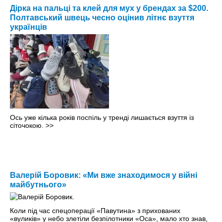
Дірка на пальці та клей для мух у брендах за $200.
Полтавський швець чесно оцінив літнє взуття
українців
Ось уже кілька років поспіль у тренді лишається взуття із
сіточокою.
>>
Валерій Боровик: «Ми вже знаходимося у війні
майбутнього»
Коли під час спецоперації «Павутина» з прихованих
«вуликів» у небо злетіли безпілотники «Оса», мало хто знав,