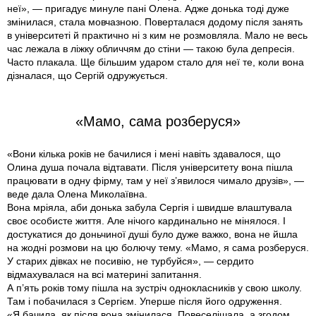
неї», — пригадує минуле пані Олена. Адже донька тоді дуже
змінилася, стала мовчазною. Поверталася додому після занять
в університеті й практично ні з ким не розмовляла. Мало не весь
час лежала в ліжку обличчям до стіни — такою була депресія.
Часто плакала. Ще більшим ударом стало для неї те, коли вона
дізналася, що Сергій одружується.
«Мамо, сама розберуся»
«Вони кілька років не бачилися і мені навіть здавалося, що
Олина душа почала відтавати. Після університету вона пішла
працювати в одну фірму, там у неї з’явилося чимало друзів», —
веде дала Олена Миколаївна.
Вона мріяла, аби донька забула Сергія і швидше влаштувала
своє особисте життя. Але нічого кардинально не мінялося. І
достукатися до доньчиної душі було дуже важко, вона не йшла
на жоднi розмови на цю болючу тему. «Мамо, я сама розберуся.
У старих дівках не посивію, не турбуйся», — сердито
відмахувалася на всі материні запитання.
А п’ять років тому пішла на зустріч однокласників у свою школу.
Там і побачилася з Сергієм. Уперше після його одруження.
«Я бачила, як після вона змінилася. Повеселішала, а згодом