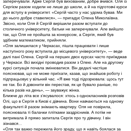
заперечували. Адже Сергій був вихованим, добре вчився. Оля iз
Сергієм разом ходили не лише до школи, а й на підготовчі курси
для вступу в університет. «Сергій часто у нас удома бував. Ми
до нього добре ставилися», — пригадує Олена Миколаївна.
Звісно, коли Оля й Сергій вирішили разом вступати до
столичного університету, батьки не заперечували. Але вийшло
так, що Оля не пройшла за конкурсом, а Сергія, який був
здібним математиком, прийняли.
«Оля залишилася у Черкасах, пішла працювати і лише
наступного року вступила до місцевого університету», — веде
далі пані Олена. Сергій на перших двох курсах часто приїжджав
у Черкаси. Всі вихідні проводив разом з Олею. Але на другому
курсі ситуація почала змінюватися. Він дедалі частіше
пояснював, що не може приїхати, казав, що знайшов роботу і
підпрацьовує у вільний час. «Я вже тоді підозрювала: щось тут
не так. Бо й дзвонити він перестав, як це бувало раніше, по
кілька разів на день», — зауважує жінка.
Ближче до літа все з’ясувалося: хтось з однокласників розповів
Олі, що в Сергія в Києві є дівчина. Вони навчаються на одному
факультеті й разом знімають квартиру. Оля не повірила,
пояснювала ті балачки плітками заздрісників. А потім не
витримала й прямо запитала Сергія про ту дівчину. І він
зізнався...
«Оля так важко пережила його зраду, що я навіть боялася за