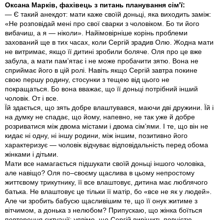
Оксана Марків, фахівець з питань планування сім’ї:
— Є такий анекдот: мати каже своїй доньці, яка виходить заміж:
«Не розповідай мені про свої сварки з чоловіком. Бо ти його
вибачиш, а я — ніколи». Найімовірніше корінь проблеми
захований ще в тих часах, коли Сергій зрадив Олю. Жодна мати
не витримає, якщо її дитині зробили боляче. Оля про це вже
забула, а мати пам’ятає і не може пробачити зятю. Вона не
сприймає його в цій ролі. Навіть якщо Сергій завтра покине
свою першу родину, стосунки з тещею від цього не
покращаться. Бо вона вважає, що її доньці потрібний інший
чоловік. От і все.
Їй здається, що зять добре влаштувався, маючи дві дружини. Їй і
на думку не спадає, що йому, напевно, не так уже й добре
розриватися між двома містами і двома сім’ями. І те, що він не
кидає ні одну, ні іншу родини, між іншим, позитивно його
характеризує — чоловік відчуває відповідальність перед обома
жінками і дітьми.
Мати все намагається підшукати своїй доньці іншого чоловіка,
але навіщо? Оля по–своєму щаслива в цьому непростому
життєвому трикутнику, її все влаштовує, дитина має люблячого
батька. Не влаштовує це тільки її матір, бо «все не як у людей».
Але чи зробить бабусю щасливішим те, що її онук житиме з
вітчимом, а донька з нелюбом? Припускаю, що жінка боїться
повторення ситуації: уявімо, що Сергій вирішить повністю