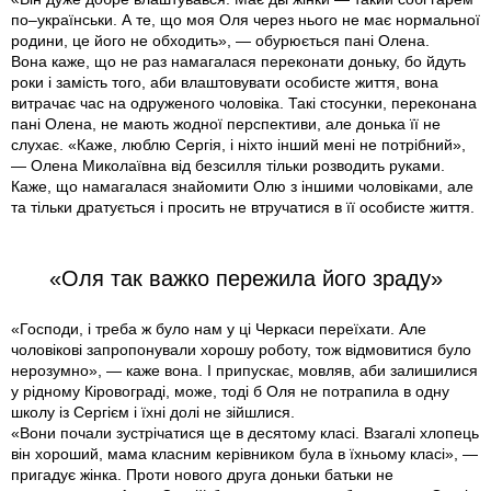
по–українськи. А те, що моя Оля через нього не має нормальної
родини, це його не обходить», — обурюється пані Олена.
Вона каже, що не раз намагалася переконати доньку, бо йдуть
роки і замість того, аби влаштовувати особисте життя, вона
витрачає час на одруженого чоловіка. Такі стосунки, переконана
пані Олена, не мають жодної перспективи, але донька її не
слухає. «Каже, люблю Сергія, і ніхто інший мені не потрібний»,
— Олена Миколаївна від безсилля тільки розводить руками.
Каже, що намагалася знайомити Олю з іншими чоловіками, але
та тільки дратується і просить не втручатися в її особисте життя.
«Оля так важко пережила його зраду»
«Господи, і треба ж було нам у ці Черкаси переїхати. Але
чоловікові запропонували хорошу роботу, тож відмовитися було
нерозумно», — каже вона. І припускає, мовляв, аби залишилися
у рідному Кіровограді, може, тоді б Оля не потрапила в одну
школу із Сергієм і їхні долі не зійшлися.
«Вони почали зустрічатися ще в десятому класі. Взагалі хлопець
він хороший, мама класним керівником була в їхньому класі», —
пригадує жінка. Проти нового друга доньки батьки не