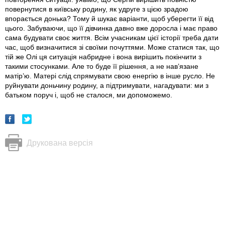
повернутися в київську родину, як удруге з цією зрадою
впорається донька? Тому й шукає варіанти, щоб уберегти її від
цього. Забуваючи, що її дівчинка давно вже доросла і має право
сама будувати своє життя. Всім учасникам цієї історії треба дати
час, щоб визначитися зі своїми почуттями. Може статися так, що
тій же Олі ця ситуація набридне і вона вирішить покінчити з
такими стосунками. Але то буде її рішення, а не нав’язане
матір’ю. Матері слід спрямувати свою енергію в інше русло. Не
руйнувати доньчину родину, а підтримувати, нагадувати: ми з
батьком поруч і, щоб не сталося, ми допоможемо.
Друкована версія