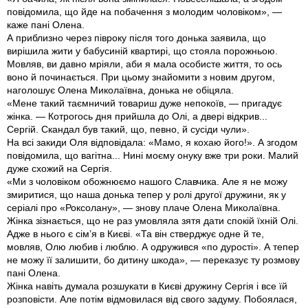
повідомила, що йде на побачення з молодим чоловіком», —
каже пані Олена.
А приблизно через півроку після того донька заявила, що
вирішила жити у бабусиній квартирі, що стояла порожньою.
Мовляв, ви давно мріяли, аби я мала особисте життя, то ось
воно й починається. При цьому знайомити з новим другом,
наголошує Олена Миколаївна, донька не обіцяла.
«Мене такий таємничий товариш дуже непокоїв, — пригадує
жінка. — Котрогось дня прийшла до Олі, а двері відкрив...
Сергій. Скандал був такий, що, певно, й сусіди чули».
На всі закиди Оля відповідала: «Мамо, я кохаю його!». А згодом
повідомила, що вагітна... Нині моєму онуку вже три роки. Малий
дуже схожий на Сергія.
«Ми з чоловіком обожнюємо нашого Славчика. Але я не можу
змиритися, що наша донька тепер у ролі другої дружини, як у
серіалі про «Роксолану», — знову плаче Олена Миколаївна.
Жінка зізнається, що не раз умовляла зятя дати спокій їхній Олі.
Адже в нього є сім’я в Києві. «Та він стверджує одне й те,
мовляв, Олю любив і люблю. А одружився «по дурості». А тепер
не можу її залишити, бо дитину шкода», — переказує ту розмову
пані Олена.
Жінка навіть думала розшукати в Києві дружину Сергія і все їй
розповісти. Але потім відмовилася від свого задуму. Побоялася,