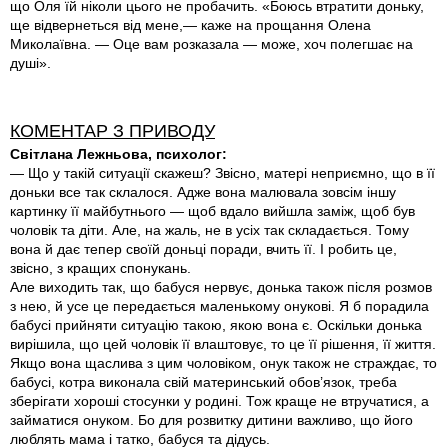
що Оля їй ніколи цього не пробачить. «Боюсь втратити доньку,
ще відвернеться від мене,— каже на прощання Олена
Миколаївна. — Оце вам розказала — може, хоч полегшає на
душі».
КОМЕНТАР З ПРИВОДУ
Світлана Лежньова, психолог:
— Що у такій ситуації скажеш? Звісно, матері неприємно, що в її
доньки все так склалося. Адже вона малювала зовсім іншу
картинку її майбутнього — щоб вдало вийшла заміж, щоб був
чоловік та діти. Але, на жаль, не в усіх так складається. Тому
вона й дає тепер своїй доньці поради, вчить її. І робить це,
звісно, з кращих спонукань.
Але виходить так, що бабуся нервує, донька також після розмов
з нею, й усе це передається маленькому онукові. Я б порадила
бабусі прийняти ситуацію такою, якою вона є. Оскільки донька
вирішила, що цей чоловік її влаштовує, то це її рішення, її життя.
Якщо вона щаслива з цим чоловіком, онук також не страждає, то
бабусі, котра виконала свій материнський обов’язок, треба
зберігати хороші стосунки у родині. Тож краще не втручатися, а
займатися онуком. Бо для розвитку дитини важливо, що його
люблять мама і татко, бабуся та дідусь.