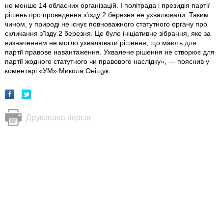
не менше 14 обласних організацій. І політрада і президія партії
рішень про проведення з’їзду 2 березня не ухвалювали. Таким
чином, у природі не існує повноважного статутного органу про
скликання з’їзду 2 березня. Це було ініціативне зібрання, яке за
визначенням не могло ухвалювати рішення, що мають для
партії правове навантаження. Ухвалене рішення не створює для
партії жодного статутного чи правового наслідку», — ­пояснив у
коментарі «УМ» Микола Оніщук.
Друкована версія