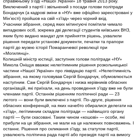
справжньому з’їзді «Нашої України» 18 травня 2013 року.
Виключений з партії і звільнений з посади голови політради
Бондарчук (а кадрові зміни в «НУ» вже офіційно зареєстровані у
Мін’юсті) пройшов на свій «з’їзд» через чорний вхід.
Учасники зібрання, серед яких мітингуючі помітили чимало
випадкових осіб, зокрема дві делегації студентів київських ВНЗ,
яким було видано мандат для прийняття рішень, ухвалили
рішення передати установчі документи, печатки та прапори
партії до музею історії Помаранчевої революції при
«Могилянці».
Колишній міністр юстиції, заступник голови політради «НУ»
Микола Оніщук вважає нелегітимним рішення розкольницької
частини «Нашої України» про ліквідацію партії. «Нелегітимність
зібрання, на якому головував Сергій Бондарчук, обумовлюється
наступним. Сам Сергій Бондарчук і низка керівників обласних
організацій, які приїхали, на день проведення з’їзду вже не були
членами партії. Останнім рішенням політичної ради — 23
лютого — вони були виключені з партії. По–друге, рішення
обласних конференцій, на яких начебто обиралися делегати на
«з’їзд», легітимним складом політради — найвищого органу
партії — були скасовані. Таким чином «кошові» — особи, які
прибули на це зібрання, не мали на це належних повноважень. І
останнє. Рішення про скликання з’їзду, за статутом партії,
ухвалюють політична рада партії або президія партії на вимогу