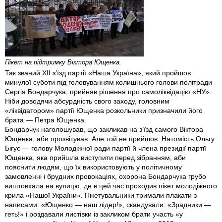
Пікет на підтримку Віктора Ющенка.
Так званий ХІІ з’їзд партії «Наша Україна», який пройшов
минулої суботи під головуванням колишнього голови політради
Сергія Бондарчука, прийняв рішення про самоліквідацію «НУ».
Ніби доводячи абсурдність свого заходу, голов­ним
«ліквідатором» партії Ющенка розкольники призначили його
брата — Петра Ющенка.
Бондарчук наголошував, що закликав на з’їзд самого Віктора
Ющенка, аби прозвітував. Але той не прийшов. Натомість Ольгу
Бігус — голову Молодіжної ради партії й члена президії партії
Ющенка, яка прийшла виступити перед зібранням, аби
пояснити людям, що їх використовують у політичному
замовленні і брудних провокаціях, охорона Бондарчука грубо
виштовхала на вулицю, де в цей час проходив пікет молодіжного
крила «Нашої України». Пікетувальники тримали плакати з
написами: «Ющенко — наш лідер!», скандували: «Зрадники —
геть!» і роздавали листівки із закликом брати участь «у