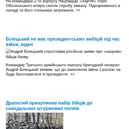
На командира 2-го корпусу Нацгвардії «Хартія» Ігоря
Оболєнського кілери скоїли спробу замаху. Підозрюваного в
нападі та його спільника затримали.
>>
Білецький не має президентських амбіцій під час
війни, відео
Командир Третього армійського корпусу бригадний генерал
Андрій Білецький заявив, що до закінчення війни з росією не
буде балотуватися в президенти.
>>
Драпатий призупинив набір бійців до
скандальних штурмових полків