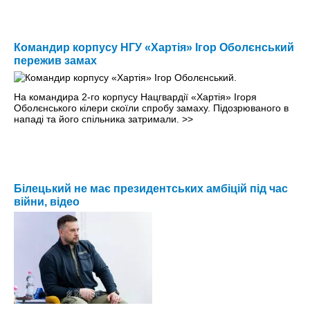
Командир корпусу НГУ «Хартія» Ігор Оболєнський
пережив замах
На командира 2-го корпусу Нацгвардії «Хартія» Ігоря
Оболєнського кілери скоїли спробу замаху. Підозрюваного в
нападі та його спільника затримали.
>>
Білецький не має президентських амбіцій під час
війни, відео