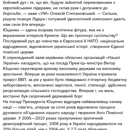
бойовий дух і те, що він, будучи зайнятий перемовинами з
європейськими лідерами, не склав руки і долучився до
боротьби, — каже «УМ» Олексій Степановський. — Сильна,
рішуча позиція Лідера і потужний ідеологічний компонент дають
нам сили йти вперед».
Ющенко — єдина яскрава політична фігура, яка не є
виразником інтересів Кремля. Що він пропонує суспільству?
Послідовний рух до членства в Євросоюзі й НАТО, національне
відродження, відновлення української історії, створення Єдиної
помісної церкви.
В оприлюдненiй заявi керiвники обласних органiзацiй «Нашої
України» нагадують, що на посаді Прем’єр–міністра Віктор
Ющенко перетворив кризову економіку держави на економіку
зростання. Вперше за роки незалежності Україна отримала
приріст ВВП, за рік у країні було ліквідовано п’ятирічну бюджетну
заборгованість, виплачено зарплати, пенсії, стипендії, здійснено
реорганізацію сільського господарства. Вперше і, на жаль,
востаннє був скорочений державний борг.
На посаді Президента Ющенко відродив найважливішу ознаку
нації — пам’ять, уперше за сотні років відновлено процеси
духовного об’єднання нашого народу і творення його Помісної
церкви. У 2005—2010 роках призупинено критичний
демографічний процес, 2008 року в Україні народжувалося на
20% більше дітей, ніж у 2004–му. У 2,5 раза збільшено