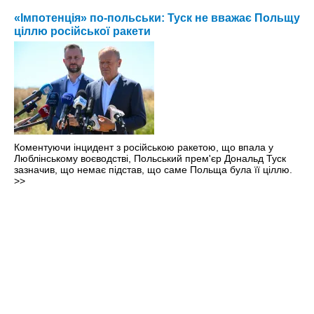
«Імпотенція» по-польськи: Туск не вважає Польщу
ціллю російської ракети
Коментуючи інцидент з російською ракетою, що впала у
Люблінському воєводстві, Польський прем'єр Дональд Туск
зазначив, що немає підстав, що саме Польща була її ціллю.
>>