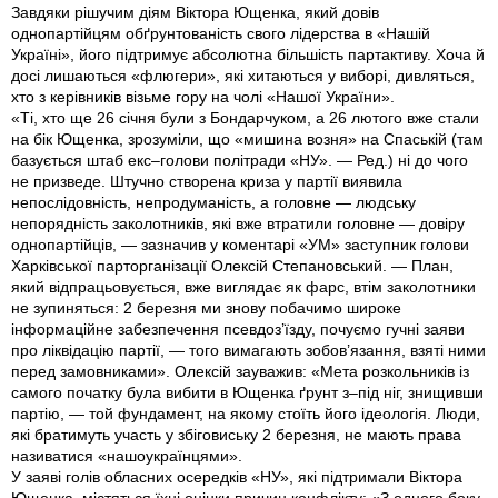
Завдяки рішучим діям Віктора Ющенка, який довів
однопартійцям обґрунтованість свого лідерства в «Нашій
Україні», його підтримує абсолютна бiльшiсть партактиву. Хоча й
досі лишаються «флюгери», які хитаються у виборі, дивляться,
хто з керівників візьме гору на чолі «Нашої України».
«Ті, хто ще 26 січня були з Бондарчуком, а 26 лютого вже стали
на бік Ющенка, зрозуміли, що «мишина возня» на Спаській (там
базується штаб екс–голови полiтради «НУ». — Ред.) ні до чого
не призведе. Штучно створена криза у партії виявила
непослідовність, непродуманість, а головне — людську
непорядність заколотників, які вже втратили головне — довіру
однопартійців, — зазначив у коментарі «УМ» заступник голови
Харківської парторганізації Олексій Степановський. — План,
який відпрацьовується, вже виглядає як фарс, втім заколотники
не зупиняться: 2 березня ми знову побачимо широке
інформаційне забезпечення псевдоз’їзду, почуємо гучні заяви
про ліквідацію партії, — того вимагають зобов’язання, взяті ними
перед замовниками». Олексій зауважив: «Мета розкольників iз
самого початку була вибити в Ющенка ґрунт з–під ніг, знищивши
партію, — той фундамент, на якому стоїть його ідеологія. Люди,
які братимуть участь у збіговиську 2 березня, не мають права
називатися «нашоукраїнцями».
У заяві голів обласних осередків «НУ», які підтримали Віктора