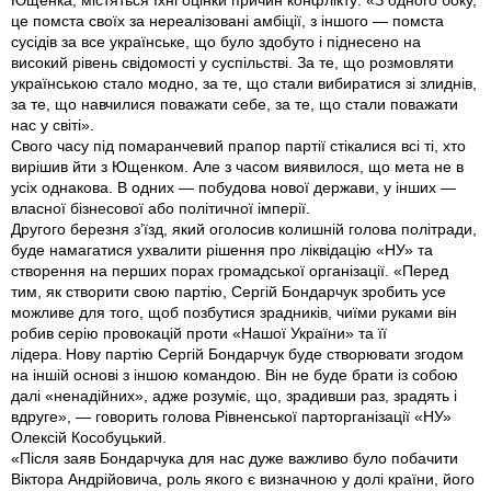
Ющенка, містяться їхні оцiнки причин конфлікту: «З одного боку,
це помста своїх за нереалізовані амбіції, з іншого — помста
сусідів за все українське, що було здобуто і піднесено на
високий рівень свідомості у суспільстві. За те, що розмовляти
українською стало модно, за те, що стали вибиратися зі злиднів,
за те, що навчилися поважати себе, за те, що стали поважати
нас у світі».
Свого часу під помаранчевий прапор партії стікалися всі ті, хто
вирішив йти з Ющенком. Але з часом виявилося, що мета не в
усіх однакова. В одних — побудова нової держави, у інших —
власної бізнесової або політичної імперії.
Другого березня з’їзд, який оголосив колишній голова полiтради,
буде намагатися ухвалити рішення про ліквідацію «НУ» та
створення на перших порах громадської організації. «Перед
тим, як створити свою партію, Сергій Бондарчук зробить усе
можливе для того, щоб позбутися зрадників, чиїми руками він
робив серію провокацій проти «Нашої України» та її
лідера. Нову партію Сергій Бондарчук буде створювати згодом
на іншій основі з іншою командою. Він не буде брати iз собою
далі «ненадійних», адже розуміє, що, зрадивши раз, зрадять і
вдруге», — говорить голова Рівненської парторганізації «НУ»
Олексій Кособуцький.
«Після заяв Бондарчука для нас дуже важливо було побачити
Віктора Андрійовича, роль якого є визначною у долі країни, його