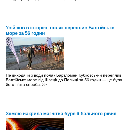
Увійшов в історію: поляк переплив Балтійське
море за 56 годин
Не виходячи з води поляк Бартломей Кубковський переплив
Балтійське море від Швеції до Польщі за 56 годин — це була
його пʼята спроба.
>>
Землю накрила магнітна буря 6-бального рівня