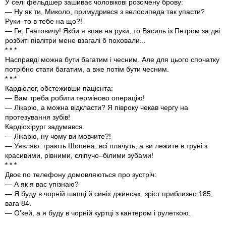
У селі фельдшер зашиває чоловікові розсічену брову:
— Ну як ти, Миколо, примудрився з велосипеда так упасти?
Руки–то в тебе на що?!
— Ге, Гнатовичу! Якби я впав на руки, то Василь із Петром за дві
розбиті півлітри мене взагалі б поховали...
* * *
Насправді можна бути багатим і чесним. Але для цього спочатку
потрібно стати багатим, а вже потім бути чесним.
* * *
Кардіолог, обстеживши пацієнта:
— Вам треба робити терміново операцію!
— Лікарю, а можна відкласти? Я півроку чекав чергу на
протезування зубів!
Кардіохірург задумався.
— Лікарю, ну чому ви мовчите?!
— Уявляю: грають Шопена, всі плачуть, а ви лежите в труні з
красивими, рівними, сліпучо–білими зубами!
* * *
Двоє по телефону домовляються про зустріч:
— А як я вас упізнаю?
— Я буду в чорній шапці й синіх джинсах, зріст приблизно 185,
вага 84.
— О’кей, а я буду в чорній куртці з кантером і рулеткою.