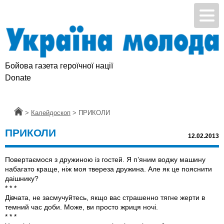
Бойова газета героїчної нації
Donate
Головна
>
Калейдоскоп
>
ПРИКОЛИ
ПРИКОЛИ
12.02.2013
Повертаємося з дружиною із гостей. Я п’яним воджу машину
набагато краще, ніж моя твереза дружина. Але як це пояснити
даішнику?
* * *
Дівчата, не засмучуйтесь, якщо вас страшенно тягне жерти в
темний час доби. Може, ви просто жриця ночі.
* * *