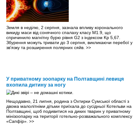
Земля в неділю, 2 серпня, зазнала впливу коронального
викиду маси від сонячного спалаху класу M1.9, що
спричинило магнітну бурю рівня G2 з індексом Kp 5,67.
Збурення можуть тривати до 3 серпня, викликаючи перебої у
зв'язку та розширення полярних сяйв.
>>
У приватному зоопарку на Полтавщині левиця
вхопила дитину за ногу
Нещодавно, 21 липня, родина з Охтирки Сумської області з
двома малолітніми дітьми приїхала до сусідньої Котельви на
Полтавщині, щоб подивитися на диких тварин у приватному
мінізоопарку на території готельно-розважального комплексу
«Сапфір».
>>