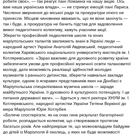
робити своє», — так реагує пані Ломакіна на нашу акцію. Ось
вам наша українська влада», — не стримує емоцій пані Лариса.
Численні звернення до міської ради та прокуратури нічого не
принесли. Місцеві чиновники вважають, що як вони захочуть —
так і буде, а прокуратура не бачить підстав для задоволення
вимог педагогічного колективу, кажуть учасники акції.
Зберегти професійний педколектив школи та юних
маріупольських талантів закликають знані в Україні люди —
народний артист України Анатолій Авдієвський, педагогічний
колектив Харківського національного університету мистецтв ім. І.
Котляревського. «Зараз важливо для духовного розвитку країни
забезпечити умови для професійної музичної освіти талановитої
молоді, дати можливість реалізації здібностей молодих
музикантів з раннього дитинства, зберегти навчальні заклади
культури, одним із яскравих представників яких на Донбасі є
Маріупольська спеціалізована музична школа — заради
майбутнього України, її духовного й культурного потенціалу. І це
питання державної ваги», — йдеться у листі ректора ХНУМ ім. І.
Котляревського, народної артистки України Тетяни Вєркіної до
мера Маріуполя Юрія Хотлубея.
«Боляче спостерігати, як на очах гине результат багаторічної
роботи, розпадається колектив, що створювався протягом
багатьох років. Але найприкріше те, що можновладцям байдуже
до дітей із Маріуполя й околиць, у яких не буде можливості