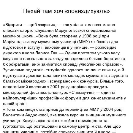
Нехай там хоч «повиздихують»
«Відкрити — щоб закрити», — так у кількох словах можна
описати історію існування Маріупольської спеціалізованої
музичної школи. «Вона була створена у 1998 році при
Маріупольському музичному училищі (ММУ) як базова для
підготовки й вступу її вихованців в училище, — розповідає
директор школи Лариса Гак. — Однак протягом усього часу
існування навчального закладу доводилося більше боротися з
бюрократами, аніж займатися справді улюбленою справою».
Зусиллями педагогів–ентузіастів вдалося не лише вижити, а й
підготувати десятки талановитих молодих музикантів, лауреатів
багатьох міжнародних і всеукраїнських конкурсів. Більше того,
педагогічний колектив з 2001 року щорічно проводить
міжнародний фестиваль–конкурс «Співзвуччя» — один із
найпопулярніших професійних форумів для юних музикантів у
нашій країні.
«Початком кінця став прихід до керівництва ММУ у 2004 році
Валентини Андронової, яка взяла курс на знищення музичного
училища. Комусь «запали в око» його приміщення та
гуртожиток, що розташованi в самому центрі міста. Але щоб
знищити училище, потрібно спочатку знищити й школу, —