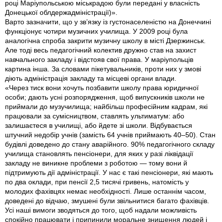
році Маріупольською міськрадою були передані у власність
Донецької облдержадміністрації)».
Варто зазначити, що у зв’язку із густонаселеністю на Донеччині
функціонує чотири музичних училища. У 2009 році була
аналогічна спроба закрити музичну школу в місті Дзержинськ.
Але тоді весь педагогічний колектив дружно став на захист
навчального закладу і відстояв свої права. У маріупольців
картина інша. За словами пікетувальників, проти них у змові
діють адміністрація закладу та місцеві органи влади.
«Через тиск вони хочуть позбавити школу права юридичної
особи; дають усні розпорядження, щоб випускників школи не
приймали до музучилища; найбільш професійним кадрам, які
працювали за сумісництвом, ставлять ультиматум: або
залишаєтеся в училищі, або йдете зі школи. Відбувається
штучний недобір учнів (замість 64 учнів приймають 40–50). Стан
будівлі доведено до стану аварійного. 90% педагогічного складу
училища становлять пенсіонери, для яких у разі ліквідації
закладу не виникне проблеми з роботою — тому вони й
підтримують дії адміністрації. У нас є такі пенсіонери, які мають
по два оклади, при пенсії 2,5 тисячі гривень, натомість у
молодих фахівцях немає необхідності. Лише останнім часом,
доведені до відчаю, змушені були звільнитися багато фахівців.
Усі наші вимоги зводяться до того, щоб надали можливість
спокійно працювати і припинили моральне знищення людей і