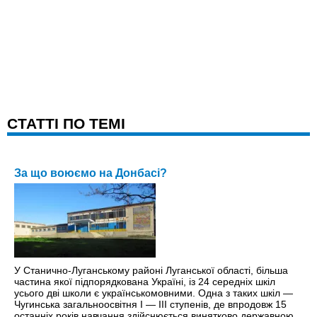
CТАТТІ ПО ТЕМІ
За що воюємо на Донбасі?
У Станично-Луганському районі Луганської області, більша
частина якої підпорядкована Україні, із 24 середніх шкіл
усього дві школи є українськомовними. Одна з таких шкіл —
Чугинська загальноосвітня І — ІІІ ступенів, де впродовж 15
останніх років навчання здійснюється винятково державною