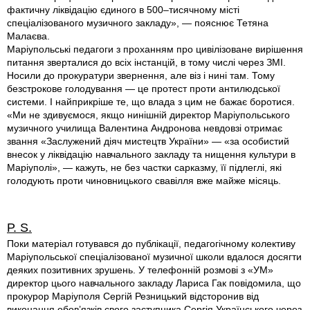
фактичну ліквідацію єдиного в 500–тисячному місті
спеціалізованого музичного закладу», — пояснює Тетяна
Малаєва.
Маріупольські педагоги з проханням про цивілізоване вирішення
питання зверталися до всіх інстанцій, в тому числі через ЗМІ.
Носили до прокуратури звернення, але віз і нині там. Тому
безстрокове голодування — це протест проти антилюдської
системи. І найприкріше те, що влада з цим не бажає боротися.
«Ми не здивуємося, якщо нинішній директор Маріупольського
музичного училища Валентина Андронова невдовзі отримає
звання «Заслужений діяч мистецтв України» — «за особистий
внесок у ліквідацію навчального закладу та нищення культури в
Маріуполі», — кажуть, не без частки сарказму, її підлеглі, які
голодують проти чиновницького свавілля вже майже місяць.
Р. S.
Поки матерiал готувався до публiкацiї, педагогiчному колективу
Марiупольської спецiалізованої музичної школи вдалося досягти
деяких позитивних зрушень. У телефоннiй розмовi з «УМ»
директор цього навчального закладу Лариса Гак повiдомила, що
прокурор Марiуполя Сергiй Резницький вiдсторонив вiд
виконання обов’язкiв свого заступника Сергiя Українського через