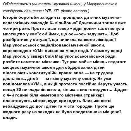
Об’єднавшись з учителями музичної школи, у Маріуполі також
голодують священики УПЦ КП. (Фото автора.)
Історія боротьби за один із провідних дитячих музично–
педагогічних закладів 6–мільйонної Донеччини триває вже
чотири роки. Проте лише тепер «рідні дони» так стиснули
мистецтво у своїх обіймах, що ось–ось задушать. Щоб
розібратися у ситуації, що виникла навколо ліквідації
Маріупольської спеціалізованої музичної школи,
кореспондент «УМ» виїхав на місце події. У самому серці
Маріуполя, у сквері біля Маріупольської міської ради,
розбите наметове містечко. Тут уже майже місяць педагоги
місцевої музичної школи для обдарованих дітей
відстоюють конституційні права: своє — на трудову
діяльність, дітей — на якісну музичну освіту. Як уже
повідомляла «УМ», в акції протесту постійно беруть участь
понад 30 викладачів школи, кілька з них голодують. Щодня
о 4–й годині біля наметового містечка страйкарі
влаштовують мітинг, куди приходить близько сотні
небайдужих до долі дітей та міста городян. Проте ще
жодного разу на заходах не було представника місцевої
влади.