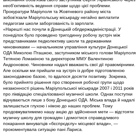
необ’єктивнiсть ведення справи щодо цiєї проблеми.
Прокуратури Марiуполя та Жовтневого району мiста
зобов’язали Марiупольську мiськраду негайно виплатити
педагогам школи заборгованiсть iз зарплати.
«Нарештi нас почули в Донецькiй облдержадміністрації. У
понедiлок було проведено тригодинну робочу зустрiч мiж
представниками педколективу школи та державними
чиновниками — начальником управлiння культури Донецької
ОДА Миколою Пташкою, заступником мiського голови Марiуполя
Тетяною Ломакiною та директором ММУ Валентиною
Андроновою. Чиновники надалi вважають свої дiї правомiрними.
Але оскiльки ми прийшли на зустрiч iз добре пiдготовленою
законодавчою базою, то вдалося досягти позитиву. Зокрема,
було прийнято рiшення про створення робочої групи щодо
незаконності рiшень Марiупольської мiськради 2007 i 2011 рокiв
про лiквiдацiю спецiалiзованої музичної школи. Однак поступки
вiдчуваються лише з боку Донецької ОДА. Мiська влада й надалi
залишається глухою i нiмою до наших проблем. Тому
продовжуватимемо нашу акцiю до здiйснення мети — вiдстояти
музичну школу для громадян i домогтися справедливого
покарання винуватцiв «бєспрєдєлу» мiсцевої влади», —
прокоментувала ситуацiю панi Лариса.