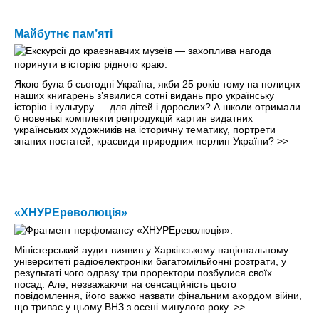
Майбутнє пам’яті
Якою була б сьогодні Україна, якби 25 років тому на полицях
наших книгарень з’явилися сотні видань про українську
історію і культуру — для дітей і дорослих? А школи отримали
б новенькі комплекти репродукцій картин видатних
українських художників на історичну тематику, портрети
знаних постатей, краєвиди природних перлин України?
>>
«ХНУРЕреволюція»
Міністерський аудит виявив у Харківському національному
університеті радіоелектроніки багатомільйонні розтрати, у
результаті чого одразу три проректори позбулися своїх
посад. Але, незважаючи на сенсаційність цього
повідомлення, його важко назвати фінальним акордом війни,
що триває у цьому ВНЗ з осені минулого року.
>>