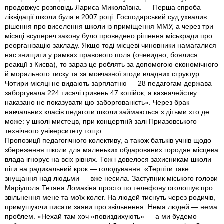
продовжує розповідь Лариса Миколаївна. — Перша спроба
ліквідації школи була в 2007 році. Господарський суд ухвалив
рішення про виселення школи із приміщення ММУ, а через три
місяці всупереч закону було проведено рішення міськради про
реорганізацію закладу. Якщо тоді місцеві чиновники намагалися
нас знищити у рамках правового поля (очевидно, боялися
реакції з Києва), то зараз це роблять за допомогою економічного
й морального тиску та за мовчазної згоди владних структур.
Чотири місяці не видають зарплатню — 28 педагогам держава
заборгувала 224 тисячі гривень 47 копійок, а казначейству
наказано не показувати цю заборгованість». Через брак
навчальних класів педагоги школи займаються з дітьми хто де
може: у школі мистецв, при концертній залі Приазовського
технічного університету тощо.
Пропозиції педагогічного колективу, а також батьків учнів щодо
збереження школи для маленьких обдарованих городян місцева
влада ігнорує на всіх рівнях. Тож і довелося захисникам школи
піти на радикальний крок — голодування. «Терпіти таке
знущання над людьми — вже несила. Заступник міського голови
Маріуполя Тетяна Ломакіна просто по телефону оголошує про
звільнення мене та моїх колег. На людей тиснуть через родичів,
примушуючи писати заяви про звільнення. Нема людей — нема
проблем. «Нехай там хоч «повиздихують» — а ми будемо