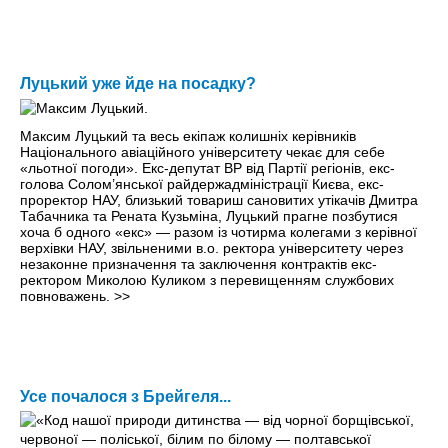
Луцький уже йде на посадку?
Максим Луцький та весь екіпаж колишніх керівників
Національного авіаційного університету чекає для себе
«льотної погоди». Екс-депутат ВР від Партії регіонів, екс-
голова Солом’янської райдержадміністрації Києва, екс-
проректор НАУ, близький товариш сановитих утікачів Дмитра
Табачника та Рената Кузьміна, Луцький прагне позбутися
хоча б одного «екс» — разом із чотирма колегами з керівної
верхівки НАУ, звільненими в.о. ректора університету через
незаконне призначення та заключення контрактів екс-
ректором Миколою Куликом з перевищенням службових
повноважень.
>>
Усе почалося з Брейгеля...