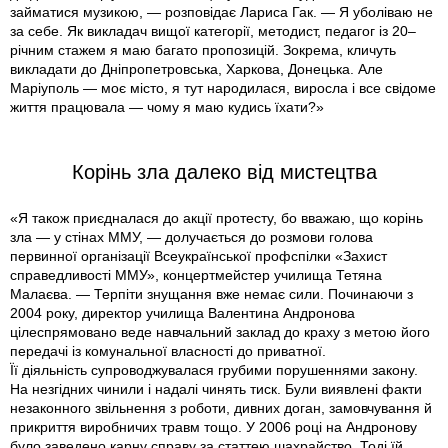
займатися музикою, — розповідає Лариса Гак. — Я уболіваю не
за себе. Як викладач вищої категорії, методист, педагог із 20–
річним стажем я маю багато пропозицій. Зокрема, кличуть
викладати до Дніпропетровська, Харкова, Донецька. Але
Маріуполь — моє місто, я тут народилася, виросла і все свідоме
життя працювала — чому я маю кудись їхати?»
Корінь зла далеко від мистецтва
«Я також приєдналася до акції протесту, бо вважаю, що корінь
зла — у стінах ММУ, — долучається до розмови голова
первинної організації Всеукраїнської профспілки «Захист
справедливості ММУ», концертмейстер училища Тетяна
Малаєва. — Терпіти знущання вже немає сили. Починаючи з
2004 року, директор училища Валентина Андронова
цілеспрямовано веде навчальний заклад до краху з метою його
передачі із комунальної власності до приватної.
Її діяльність супроводжувалася грубими порушеннями закону.
На незгідних чинили і надалі чинять тиск. Були виявлені факти
незаконного звільнення з роботи, дивних доган, замовчування й
прикриття виробничих травм тощо. У 2006 році на Андронову
було заведено карну справу за статтею шахрайство. Тоді їй