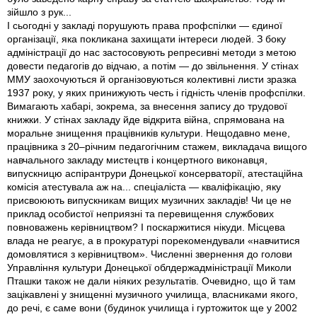
зійшло з рук...
І сьогодні у закладі порушують права профспілки — єдиної
організації, яка покликана захищати інтереси людей. З боку
адміністрації до нас застосовують репресивні методи з метою
довести педагогів до відчаю, а потім — до звільнення. У стінах
ММУ заохочуються й організовуються колективні листи зразка
1937 року, у яких принижують честь і гідність членів профспілки.
Вимагають хабарі, зокрема, за внесення запису до трудової
книжки. У стінах закладу йде відкрита війна, спрямована на
моральне знищення працівників культури. Нещодавно мене,
працівника з 20–річним педагогічним стажем, викладача вищого
навчального закладу мистецтв і концертного виконавця,
випускницю аспірантрури Донецької консерваторії, атестаційна
комісія атестувала аж на... спеціаліста — кваліфікацію, яку
присвоюють випускникам вищих музичних закладів! Чи це не
приклад особистої неприязні та перевищення службових
повноважень керівництвом? І поскаржитися нікуди. Місцева
влада не реагує, а в прокуратурі порекомендували «навчитися
домовлятися з керівництвом». Численні звернення до голови
Управління культури Донецької облдержадміністрації Миколи
Пташки також не дали ніяких результатів. Очевидно, що й там
зацікавлені у знищенні музичного училища, власниками якого,
до речі, є саме вони (будинок училища і гуртожиток ще у 2002