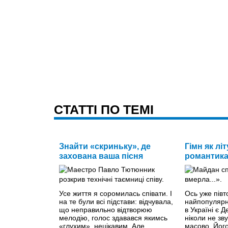
CТАТТІ ПО ТЕМІ
Знайти «скриньку», де
Гімн як літ
захована ваша пісня
романтик
Усе життя я соромилась співати. І
Ось уже півт
на те були всі підстави: відчувала,
найпопулярн
що неправильно відтворюю
в Україні є 
мелодію, голос здавався якимсь
ніколи не зву
«глухим», нецікавим. Але
масово. Йог