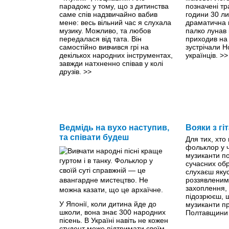
парадокс у тому, що з дитинства
позначені тр
саме спів надзвичайно вабив
години 30 ли
мене: весь вільний час я слухала
драматична н
музику. Можливо, та любов
палко лунав і
передалася від тата. Він
приходив на
самостійно вивчився грі на
зустрічали Н
декількох народних інструментах,
українців.
>>
завжди натхненно співав у колі
друзів.
>>
Ведмідь на вухо наступив,
Вояки з гі
та співати будеш
Для тих, хто
фольклор у ч
музиканти п
сучасних обр
слухаєш якус
роззявленим
захоплення, 
підозрюєш, 
У Японії, коли дитина йде до
музиканти пр
школи, вона знає 300 народних
Полтавщини 
пісень. В Україні навіть не кожен
студент може підтримати своїм