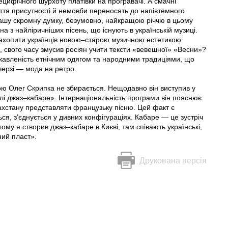
ецифічного шурхоту платівки на програвачі. А смачні
чуття присутності й немовби переносять до напівтемного
 нашу скромну думку, безумовно, найкращою річчю в цьому
 з найліричніших пісень, що існують в українській музиці.
и захопити українців новою–старою музичною естетикою
, свого часу змусив росіян учити тексти «вевешної» «Весни»?
цікавленість етнічним одягом та народними традиціями, що
черзі — мода на ретро.
ю Олег Скрипка не збирається. Нещодавно він виступив у
лі джаз–кабаре». Інтернаціональність програми він пояснює
ахстану представляти французьку пісню. Цей факт є
ся, з’єднується у дивних конфігураціях. Кабаре — це зустріч
тому я створив джаз–кабаре в Києві, там співають українські,
ний пласт».
Друкована версія