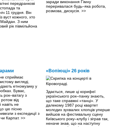
заради виконання Гімну
агічні передранкові
переривалася будь–яка робота,
стопада та
розмова, дискусія.
>>
іч 11 грудня. Він
з вуст кожного, хто
 Майдан. З ним
овий рік півмільйона
тарами
«Вопіющі» 26 років
 не сприймає
истому вигляді,
одають етномузику у
обках. Буває,
Здається, лише ці корифеї
ь рок–ватагу з
українського рок–панку знають,
 ротом від
що таке справжні «танці». У
і навіть не
далекому 1987 році квартет
що цю пісню
молодих зухвалих хлопців уперше
ивезли з експедиції з
вийшов на фестивальну сцену
чи Карпат.
>>
Київського року–клубу і зіграв так,
неначе знав, що на наступну