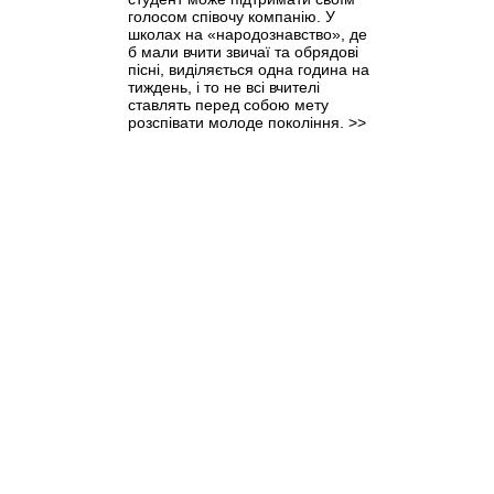
голосом співочу компанію. У
школах на «народознавство», де
б мали вчити звичаї та обрядові
пісні, виділяється одна година на
тиждень, і то не всі вчителі
ставлять перед собою мету
розспівати молоде покоління.
>>