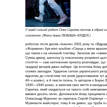
У новій сольній роботі Олег Скрипка постає в образі 
століття. (Фото Івана ЛЮБИША–КІРДЕЯ.)
роботою після дисків «Інколи» 2001 року та «Відра
«Жоржини» був міні–альбом «Серце у мене вразливе
що також є на нинішній платівці. Загалом же «свіжач
Суміш джазу, шансону (у класичному розумінні цьо
століття — сам натхненник проекту розповідає, що
традиції вечорів джаз–кабаре. Ця естетика йому до
схожих закладах. Ударною силою українського рет
відсилає до стилістики тих років (дороговказом ту
40–х років»), а й тексти пісень. Їх автором є Бори
1930—1940 роках, а закінчив своє життя в канадській
Скрипка, який скидається на такого–собі невгамовно
вжився досить легко. Допомагали йому працювати 
Олександр Муренко чи скрипаль Сергій Охрімчук —
Музиканти майстерні, тому й не дивно, що труба із