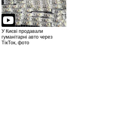
У Києві продавали
гуманітарні авто через
ТікТок, фото