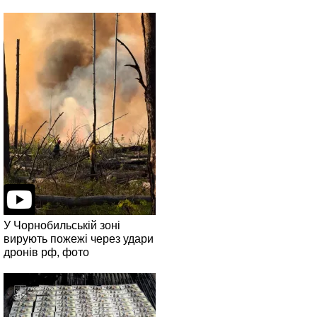
У Чорнобильській зоні
вирують пожежі через удари
дронів рф, фото