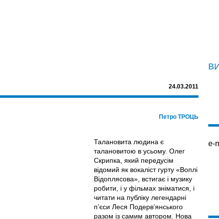
В
24.03.2011
Петро ТРОЦЬ
Талановита людина є
e-m
талановитою в усьому. Олег
Скрипка, який передусім
відомий як вокаліст гурту «Воплі
Відоплясова», встигає і музику
робити, і у фільмах зніматися, і
читати на публіку легендарні
п’єси Леся Подерв’янського
разом iз самим автором. Нова