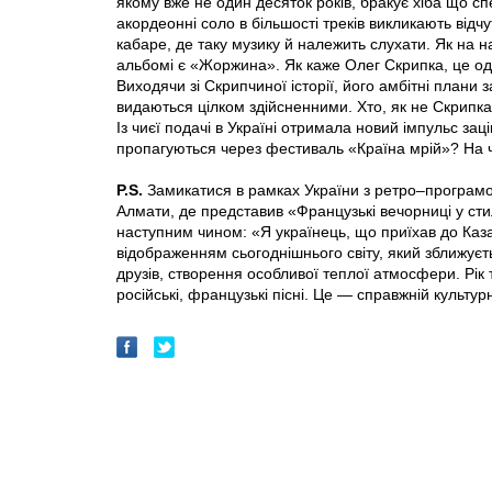
якому вже не один десяток років, бракує хіба що сп
акордеонні соло в більшості треків викликають від
кабаре, де таку музику й належить слухати. Як на
альбомі є «Жоржина». Як каже Олег Скрипка, це одна
Виходячи зі Скрипчиної історії, його амбітні план
видаються цілком здійсненними. Хто, як не Скрипка
Із чиєї подачі в Україні отримала новий імпульс за
пропагуються через фестиваль «Країна мрій»? На 
P.S.
Замикатися в рамках України з ретро–програмо
Алмати, де представив «Французькі вечорниці у сти
наступним чином: «Я українець, що приїхав до Каз
відображенням сьогоднішнього світу, який зближуєть
друзів, створення особливої теплої атмосфери. Рік 
російські, французькі пісні. Це — справжній культур