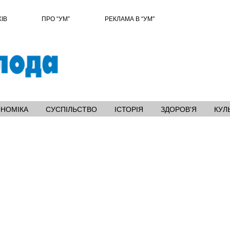
ХІВ
ПРО “УМ”
РЕКЛАМА В “УМ"
ОНОМІКА
СУСПІЛЬСТВО
ІСТОРІЯ
ЗДОРОВ'Я
КУЛ