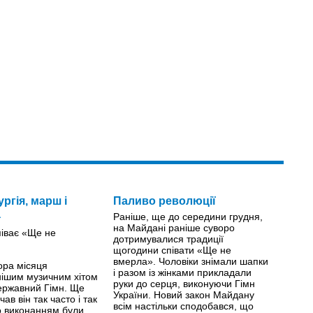
ургія, марш і
Паливо революції
а
Раніше, ще до середини грудня,
на Майдані раніше суворо
дотримувалися традиції
щогодини співати «Ще не
вмерла». Чоловіки знімали шапки
ора місяця
і разом із жінками прикладали
ішим музичним хітом
руки до серця, виконуючи Гімн
Державний Гімн. Ще
України. Новий закон Майдану
чав він так часто і так
всім настільки сподобався, що
о виконанням були