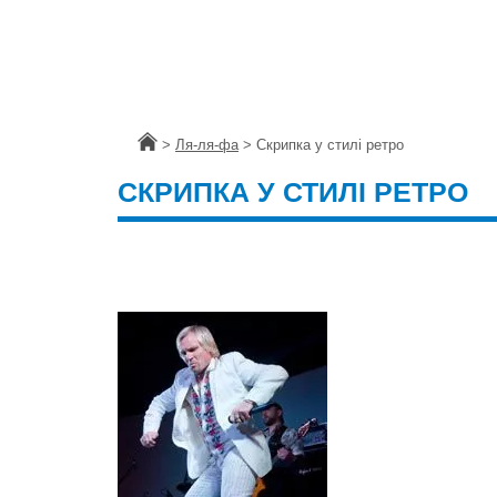
Головна
>
Ля-ля-фа
>
Скрипка у стилі ретро
СКРИПКА У СТИЛІ РЕТРО