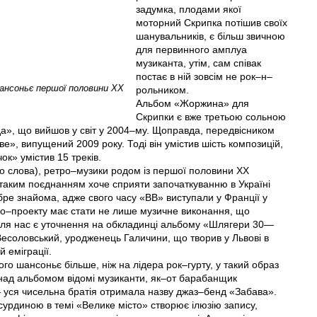
задумка, плодами якої
моторний Скрипка потішив своїх
шанувальників, є більш звичною
для первинного амплуа
музиканта, утім, сам співак
постає в ній зовсім не рок–н–
шансоньє першої половини ХХ
рольником.
Альбом «Жоржина» для
Скрипки є вже третьою сольною
да», що вийшов у світ у 2004–му. Щоправда, передвісником
», випущений 2009 року. Тоді він умістив шість композицій,
ок» умістив 15 треків.
го слова), ретро–музики родом із першої половини ХХ
 таким поєднанням хоче сприяти започаткуванню в Україні
бре знайома, адже свого часу «ВВ» виступали у Франції у
ро–проекту має стати не лише музичне виконання, що
т для нас є уточнення на обкладинці альбому «Шлягери 30—
с Весоловський, уродженець Галичини, що творив у Львові в
 еміграції.
го шансоньє більше, ніж на лідера рок–гурту, у такий образ
над альбомом відомі музиканти, як–от барабанщик
 уся чисельна братія отримала назву джаз–бенд «Забава».
 сурдиною в темі «Велике місто» створює ілюзію запису,