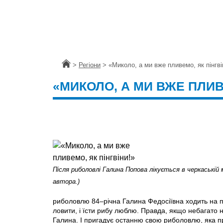
Головна
>
Регіони
>
«Миколо, а ми вже пливемо, як пінгві
«МИКОЛО, А МИ ВЖЕ ПЛИВ
Після риболовлі Галина Попова лікується в черкаській м
автора.)
риболовлю 84–річна Галина Федосіївна ходить на 
ловити, і їсти рибу люблю. Правда, якщо небагато
Галина. І пригадує останню свою риболовлю, яка при