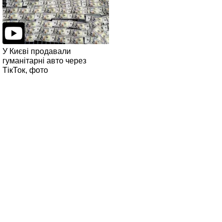
У Києві продавали
гуманітарні авто через
ТікТок, фото