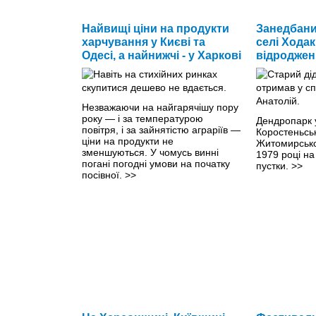
Найвищі ціни на продукти
Занедбани
харчування у Києві та
селі Ходак
Одесі, а найнижчі - у Харкові
відроджен
Незважаючи на найгарячішу пору
року — і за температурою
Дендропарк 
повітря, і за зайнятістю аграріїв —
Коростеньсь
ціни на продукти не
Житомирської
зменшуються. У чомусь винні
1979 році на
погані погодні умови на початку
пустки.
>>
посівної.
>>