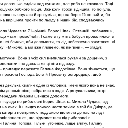
ки довгенько сиділи над лунками, але риба не клювала. Тоді
пошуках рибного місця. Вже коли трохи відійшла, то почула,
пова оглянулася й зрозуміла, що на берег їй не вийти, бо
она вирішила пройти по льоду в інший бік, сподіваючись
ола Чудаєв та 71–річний Борис Шпак. Останній, побачивши,
, що «там промоїни!». І саме в ту мить бабуся провалилася в
 неї ближче, аби допомогти, та лід небезпечно захитався. «І
жу: «Миколо, а ми вже пливемо, як пінгвіни», — згадує
отужки. Вона з усіх сил вчепилася руками за дощечку, з
олонки і не давала жінці піти під воду.
— пригадує пережите Галина Федосіївна. Вона зізнається, що
ьки просила Господа Бога й Пресвяту Богородицю, щоб
 декілька хвилин один із чоловіків, імені якого вона не знає,
тім допоміг жінці вибратися з води. А рятувальники, котрі
 передали лікарям швидкої допомоги.
ні сусіди по риболовлі Борис Шпак та Микола Чудаєв, від
а очах. Її швидко почало нести течією в той бік Дніпра, де
 катері з повітряною подушкою вилетіли до нас на лід і
вік зізнається, що відмовлятися від риболовлі в
й Галина Попова. Тільки, уточнює, лише влітку. Галину