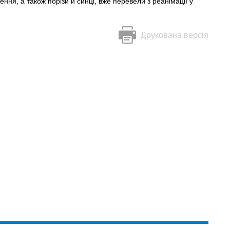
ення, а також порізи й синці, вже перевели з реанімації у
Друкована версія