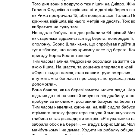
Того дня вони з подругою теж пішли на Дніпро. Жін
Галина Федосіївна вирішила піти далі від берега в 
як Рима прокричала їй, аби поверталася. Галина По
крижина відійшла від нього метрів на десять. Тож в
вибратися на сушу там.
Неподалік бабусь того дня рибалили 64–річний Мик
як старенька віддаляється від берега, попередив її
ополонку. Борис Шпак каже, що спробував підійти до
тут я збагнув, що нашу крижину несе від берега. Ка
пригоду Борис Костянтинович.
Тим часом Галина Федосіївна боролася за життя сам
якою йшла. На щастя, та дощечка вперлася в край оп
«Одяг швидко намок, став важким, руки змерзли», 
в ту мить «не боялася і про смерть не думала,тіл
допомогли».
Вона бачила, як на березі заметушилися люди. Через
підплив до неї на човні й кинув на лід драбину, а по
прибули за викликом, доставили бабусю на берег і
Тим часом невелика крижина, на якій сиділи бабуси
стрімкого потоку фарватера танула й зменшувалася н
глибина сягає дванадцяти метрів. «Рятувальники на
забрали обох на берег», — згадує Борис Шпак. Чоло
майбутньому і не думає. Ходити на рибалку обіцяє 