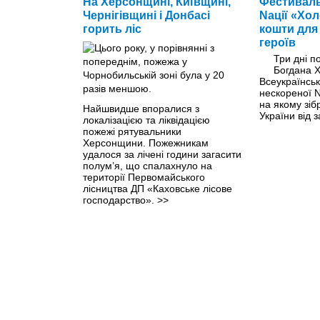
На Херсонщині, Київщині,
Фестиваль
Чернігівщині і Донбасі
Nації «Хо
горить ліс
кошти для
героїв
Три дні п
Богдана 
Всеукраїнсь
нескореної 
на якому зіб
Найшвидше впоралися з
України від 
локалізацією та ліквідацією
пожежі рятувальники
Херсонщини. Пожежникам
удалося за лічені години загасити
полум’я, що спалахнуло на
території Первомайського
лісництва ДП «Каховське лісове
господарство».
>>