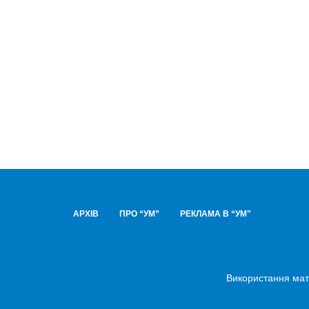
АРХІВ
ПРО “УМ”
РЕКЛАМА В “УМ"
Використання мате