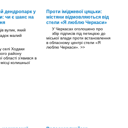
й дендропарк у
Проти іміджевої цяцьки:
и: чи є шанс на
містяни відмовляються від
ня
стели «Я люблю Черкаси»
У Черкасах оголошено про
збір підписів під петицією до
міської влади проти встановлення
в обласному центрі стели «Я
люблю Черкаси».
>>
у селі Ходаки
кого району
 області з’явився в
 місці колишньої