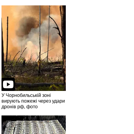
У Чорнобильській зоні
вирують пожежі через удари
дронів рф, фото