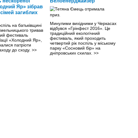
 нескореної
Велоенерджайзер
лодний Яр» зібрав
 сімей загиблих
Минулими вихiдними у Черкасах
оспіль на батьківщині
відбувся «Грінфест 2016». Це
Хмельницького тривав
традиційний екологічний
кий фестиваль
фестиваль, який проходить
Nації «Холодний Яр»,
четвертий рік поспіль у міському
ралися патріоти
парку «Сосновий бір» на
заходу до сходу.
>>
дніпровських схилах.
>>