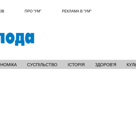
ХІВ
ПРО “УМ”
РЕКЛАМА В “УМ"
ОНОМІКА
СУСПІЛЬСТВО
ІСТОРІЯ
ЗДОРОВ'Я
КУЛ