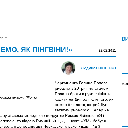
ни!»
В
ЕМО, ЯК ПІНГВІНИ!»
22.02.2011
Людмила НІКІТЕНКО
Черкащанка Галина Попова —
e-m
рибалка з 20–річним стажем.
Почала брати в руки спінінг та
іській лікарні. (Фото
ходити на Дніпро після того, як
помер її чоловік, котрий був
затятим рибалкою. Тепер на
пару зі своєю молодшою подругою Римою Яківною. «Я і
 наловлю, то віддаю Риминій кішці», — каже «УМ» бабуся
вела її до реанімації Черкаської міської лікарні № 3.