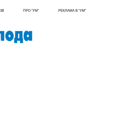
ХІВ
ПРО “УМ”
РЕКЛАМА В “УМ"