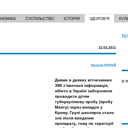
ОНОМІКА
СУСПІЛЬСТВО
ІСТОРІЯ
ЗДОРОВ'Я
КУЛ
В
22.02.2011
Наталя РОТАЙ
Днями в деяких вітчизняних
e-m
ЗМІ з’явилася інформація,
нібито в Україні заборонили
проводити дітям
туберкулінову пробу (пробу
Манту) через випадок у
Криму. Групі школярок стало
зле після введення
препарату, тому по території