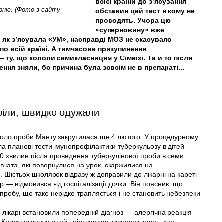
всієї країни до з’ясування
арню. (Фото з сайту
обставин цей тест нікому не
проводять. Учора цю
«суперновину» вже
, як з’ясувала «УМ», насправді МОЗ не скасувало
по всій країні. А тимчасове призупинення
ту, що кололи семикласницям у Сімеїзі. Та й то після
ння зняли, бо причина була зовсім не в препараті...
ріли, швидко одужали
вколо проби Манту закрутилася ще 4 лютого. У процедурному
ила планові тести імунопрофілактики туберкульозу в дітей
—20 хвилин після проведення туберкулінової проби в семи
вчата, які повернулися на урок, скаржилися на
ь. Шістьох школярок відразу ж доправили до лікарні на кареті
р — відмовився від госпіталізації дочки. Він пояснив, що
 пробу, що таке нерідко трапляється і не становить небезпеки
і лікарі встановили попередній діагноз — алергічна реакція
Криму оглянув дітей і підтвердив висновок колег: «це