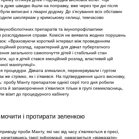
та дуже швидко йшли на поправку, вже через три дні після
ули виписані з лікарні додому. До з’ясування всіх обставин
 вводили школяркам у кримському селищі, тимчасово
 імунобіологічних препаратів та імунопрофілактики
 розслідування справи. Комісія не виявила жодних порушень
овок: «Враховуючи короткий інтервал між проведенням
моційний розлад, характерний для дівчат пубертатного
ення загального самопочуття дітей і стабільний стан
ти, що в дітей стався емоційний розлад, властивий цій
чної маніпуляції».
ня процедури. Дівчата злякалися, перенервували і гуртом
 же стрімко, як і з’явився. На підтвердження цього висновку,
ь: пробу Манту препаратом однієї серії того дня робили
ота й запаморочення з’явилися тільки в групі семикласниць,
и візит до процедурного кабінету.
 мочити і протирати зеленкою
приводу проби Манту, які час від часу з’являються в пресі,
и, начитавшись такої інформації, намагаються «відмазати»