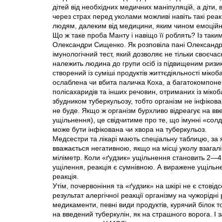
дітей від необхідних медичних маніпуляцій, а діти, 
через страх перед уколами можливі навіть такі реакц
людям, далеким від медицини, яким чином емоційни
Що ж таке проба Манту і навіщо її роблять? Із так
Олександри Сищенко. Як розповіла пані Олександр
імунологічний тест, який дозволяє не тільки своєчас
належить людина до групи осіб із підвищеним ризи
створений із суміші продуктів життєдіяльності міко
ослаблена чи вбита паличка Коха, а багатокомпонен
полісахаридів та інших речовин, отриманих із міко
збудником туберкульозу, тобто організм не інфіков
не буде. Якщо ж організм бурхливо відреагує на введ
ущільнення), це свідчитиме про те, що імунні «сол
може бути інфікована чи хвора на туберкульоз.
Медсестри та лікарі мають спеціальну таблицю, за
вважається негативною, якщо на місці уколу взага
міліметр. Коли «ґудзик» ущільнення становить 2—4 
ущілення, реакція є сумнівною. А виражене ущільн
реакція.
Утім, почервоніння та «ґудзик» на шкірі не є стові
результат алергічної реакції організму на чужорідн
медикаменти, певні види продуктів, курячий білок
на введений туберкулін, як на страшного ворога. І