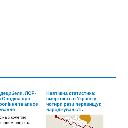
децибели. ЛОР-
Невтішна статистика:
а Сподіна про
смертність в Україні у
ропіння та апное
чотири рази перевищує
кування
народжуваність