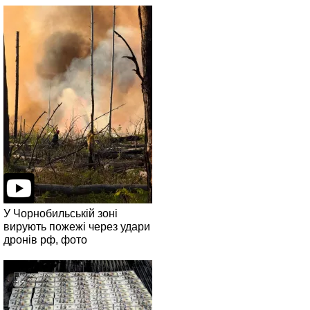
У Чорнобильській зоні
вирують пожежі через удари
дронів рф, фото