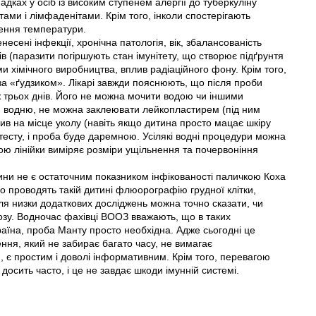
дках у осіб iз високим ступенем алергії до туберкуліну
тами і лімфаденітами. Крім того, інколи спостерігають
щення температури.
сені інфекції, хронічна патологія, вік, збалансованість
тів (паразити погіршують стан імунітету, що створює підґрунтя
ми хімічного виробництва, вплив радіаційного фону. Крім того,
за «ґудзиком». Лікарі завжди пояснюють, що після проби
ж трьох днів. Його не можна мочити водою чи іншими
 водню, не можна заклеювати лейкопластирем (під ним
лив на місце уколу (навіть якщо дитина просто мацає шкіру
 тесту, і проба буде даремною. Усілякі водні процедури можна
ою лінійки виміряє розміри ущільнення та почервоніння
ини не є остаточним показником інфікованості паличкою Коха
во проводять такій дитині флюорографію грудної клітки,
сля низки додаткових досліджень можна точно сказати, чи
ьозу. Водночас фахівці ВООЗ вважають, що в таких
аїна, проба Манту просто необхідна. Адже сьогодні це
ння, який не забирає багато часу, не вимагає
, є простим і доволі інформативним. Крім того, перевагою
досить часто, і це не завдає шкоди імунній системі.