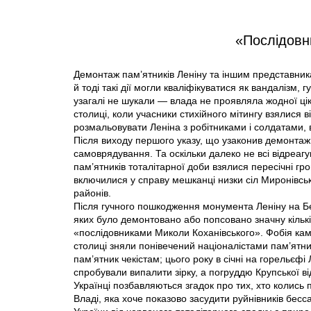
«Послідовн
Демонтаж пам’ятників Леніну та іншим представник
й тоді такі дії могли кваліфікуватися як вандалізм
узагалі не шукали — влада не проявляла жодної цік
столиці, коли учасники стихійного мітингу взялися
розмальовувати Леніна з робітниками і солдатами,
Після виходу першого указу, що узаконив демонтаж
самоврядування. Та оскільки далеко не всі відреагу
пам’ятників тоталітарної доби взялися пересічні г
включилися у справу мешканці низки сіл Миронівськ
районів.
Після гучного пошкодження монумента Леніну на Бе
яких було демонтовано або попсовано значну кількі
«послідовниками Миколи Коханівського». Фобія кам’я
столиці зняли понівечений націоналістами пам’ятн
пам’ятник чекістам; цього року в січні на горельєф
спробували випалити зірку, а погруддю Крупської ві
Українці позбавляються згадок про тих, хто колись п
Владі, яка хоче показово засудити руйнівників бес