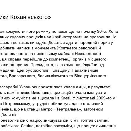
ики Коханівського»
ам комуністичного режиму почався ще на початку 90–х. Хоча
, гучних судових процесів над «руйнаторами» не проводили. Їх
авості до таких випадків. Досить згадати народний порив у
 відбивати написи з монумента Жовтневої революції й
 встановленого на нинішньому майдані Незалежності.
, ця справа перейшла до компетенції органів місцевого
вали на припис Президента, за звільнення України від
ромадяни. Цей рух захопив і Київщину. Найактивніше
ого, Броварського, Васильківського та Білоцерківського
ссарабці Україною прокотилася хвиля акцій, в результаті
сть пам’ятників. Виконавців цих акцій почали іменувати
них комуністів не вщухала і в Києві. У листопаді 2009–го у
ик Петровському; у грудні побили кувалдою столичний
і Леніна, що на станції метро «Театральна», автогеном
дбили ніс.
оневолив їхню націю, знищував їхні сім’ї, топтав святині.
сарабського Леніна, потрібно зрозуміти, що процес очищення