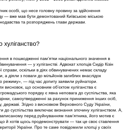
ник особі, що несе головну провину за здійснення
оду — вже мав бути демонтований Київською міською
онодавства та розпоряджень глави держави.
о хуліганство?
чення в пошкодженні пам’ятки національного значення в
инувачення — у хуліганстві. Адвокат хлопців Сидір Кізін
ї справи, оскільки в діях обвинувачених немає складу
 а діяли з поваги до мільйонів загиблих внаслідок
о режиму», — під час допиту заявили руйнатори.
ти висновок, що основним об’єктом хуліганства є
ромадського порядку є явна неповага до суспільства, яка
дінки, самоутвердженні за рахунок приниження інших осіб,
, державі. Згідно з висновком Верховного Суду України,
аги до суспільства виключає визнання злочину хуліганством. А,
, записаному перед руйнуванням пам’ятника, його мотив є
 якщо й хотів щось продемонструвати — так це своє ставлення
риторії України. Про те саме повідомили хлопці у своїх