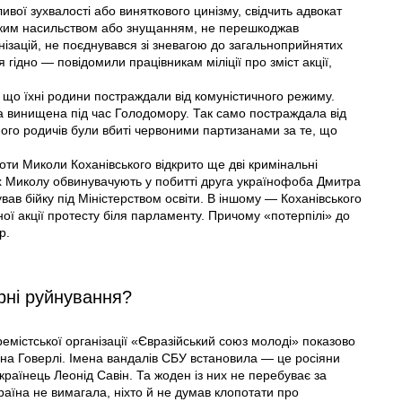
ивої зухвалості або виняткового цинізму, свідчить адвокат
–яким насильством або знущанням, не перешкоджав
нізацій, не поєднувався зі зневагою до загальноприйнятих
гідно — повідомили працівникам міліції про зміст акції,
м, що їхні родини постраждали від комуністичного режиму.
а винищена під час Голодомору. Так само постраждала від
ого родичів були вбиті червоними партизанами за те, що
ти Миколи Коханівського відкрито ще дві кримінальні
них Миколу обвинувачують у побитті друга українофоба Дмитра
ував бійку під Міністерством освіти. В іншому — Коханівського
ної акції протесту біля парламенту. Причому «потерпілі» до
р.
рні руйнування?
тремістської організації «Євразійський союз молоді» показово
 на Говерлі. Імена вандалів СБУ встановила — це росіяни
раїнець Леонід Савін. Та жоден із них не перебуває за
країна не вимагала, ніхто й не думав клопотати про