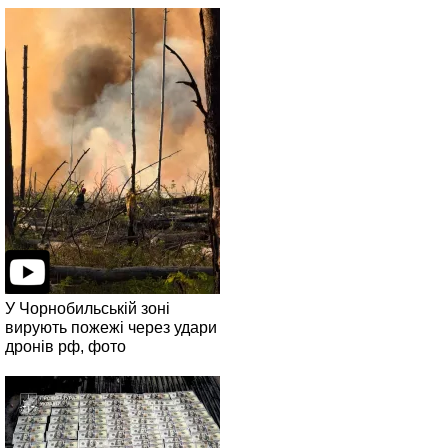
У Чорнобильській зоні
вирують пожежі через удари
дронів рф, фото