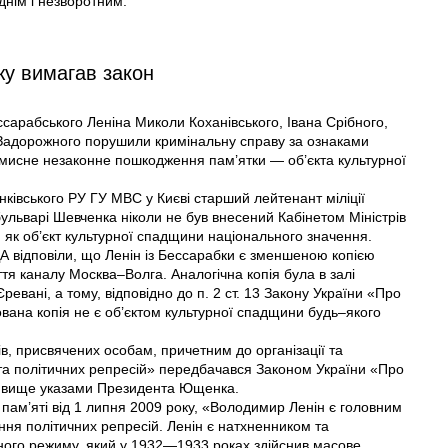
днім і незворотним.
у вимагав закон
сарабського Леніна Миколи Коханівського, Івана Срібного,
Задорожного порушили кримінальну справу за ознаками
 умисне незаконне пошкодження пам’ятки — об’єкта культурної
івського РУ ГУ МВС у Києві старший лейтенант міліції
ульварі Шевченка ніколи не був внесений Кабінетом Міністрів
 як об’єкт культурної спадщини національного значення.
ДА відповіли, що Ленін із Бессарабки є зменшеною копією
ття каналу Москва–Волга. Аналогічна копія була в залі
евані, а тому, відповідно до п. 2 ст. 13 Закону України «Про
вана копія не є об’єктом культурної спадщини будь–якого
ів, присвячених особам, причетним до організації та
та політичних репресій» передбачався Законом України «Про
и вище указами Президента Ющенка.
ї пам’яті від 1 липня 2009 року, «Володимир Ленін є головним
ення політичних репресій. Ленін є натхненником та
ного режиму, який у 1932—1933 роках здійснив масове