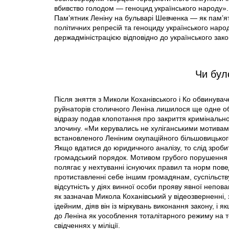
вбивство голодом — геноцид українського народу».
Пам’ятник Леніну на бульварі Шевченка — як пам’ят
політичних репресій та геноциду українського нар
держадміністрацією відповідно до українського зак
Чи бул
Після зняття з Миколи Коханівського і Ко обвинува
руйнаторів столичного Леніна лишилося ще одне обв
відразу подав клопотання про закриття кримінально
злочину. «Ми керувались не хуліганськими мотивами,
встановленого Леніним окупаційного більшовицьког
Якщо вдатися до юридичного аналізу, то слід зроби
громадський порядок. Мотивом грубого порушення г
полягає у нехтуванні існуючих правил та норм пове
протиставленні себе іншим громадянам, суспільству
відсутність у діях винної особи прояву явної непов
як зазначав Микола Коханівський у відеозверненні
ідейним, діяв він із міркувань виконання закону, і
до Леніна як уособлення тоталітарного режиму на те
свідченнях у міліції.