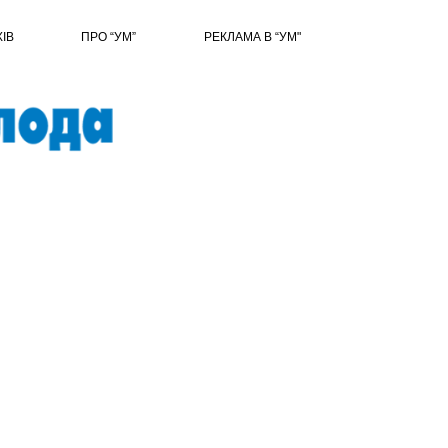
ХІВ
ПРО “УМ”
РЕКЛАМА В “УМ"