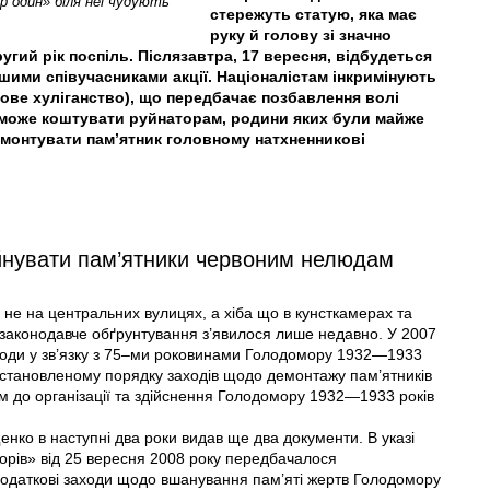
р один» біля неї чудують
стережуть статую, яка має
руку й голову зі значно
угий рік поспіль. Післязавтра, 17 вересня, відбудеться
ншими співучасниками акції. Націоналістам інкримінують
упове хуліганство), що передбачає позбавлення волі
ки може коштувати руйнаторам, родини яких були майже
монтувати пам’ятник головному натхненникові
уйнувати пам’ятники червоним нелюдам
 не на центральних вулицях, а хіба що в кунсткамерах та
не законодавче обґрунтування з’явилося лише недавно. У 2007
ходи у зв’язку з 75–ми роковинами Голодомору 1932—1933
 в установленому порядку заходів щодо демонтажу пам’ятників
м до організації та здійснення Голодомору 1932—1933 років
нко в наступні два роки видав ще два документи. В указі
морів» від 25 вересня 2008 року передбачалося
 додаткові заходи щодо вшанування пам’яті жертв Голодомору