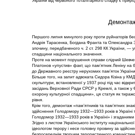
України від червоного тоталітарного спадку є приро
Демонтаж
Першого липня минулого року проти руйнаторів бес
Андрія Тарасенка, Богдана Франта та Олександра 
злочину, передбаченого ч. 2 ст. 298 КК України, —
спадщини національного значення.
Проте на момент порушення справи слідчий Шевченк
Платонов «упустив» факт, що пам’ятник Леніну на б
до Державного реєстру нерухомих пам’яток України
Більше того, на запит адвоката Сидора Кізіна у КМ
скульптури, встановленої у 1937 році під час відкри
засідань Верховної Ради СРСР у Кремлі, а також у Єр
охорону культурної спадщини», ця статуя як тиражо
рівня.
Крім того, демонтаж «пам’ятників та пам’ятних знак
здійснення Голодомору 1932—1933 років в Україні 
Голодомор 1932—1933 років в Україні» і згаданим
Згідно з листом Українського інституту національно
ідеологом терору і несе головну провину за здійсн
безпосереднім творцем терористичного комуністич