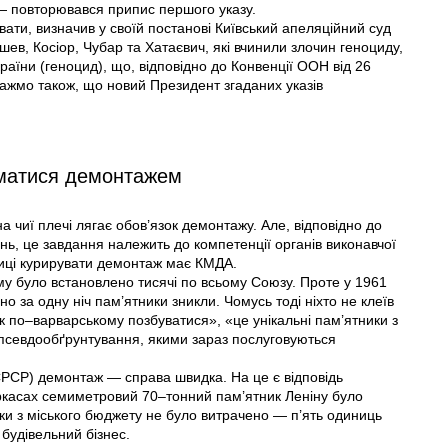
 — повторювався припис першого указу.
вати, визначив у своїй постанові Київський апеляційний суд
ишев, Косіор, Чубар та Хатаєвич, які вчинили злочин геноциду,
раїни (геноцид), що, відповідно до Конвенції ООН від 26
важмо також, що новий Президент згаданих указів
матися демонтажем
а чиї плечі лягає обов’язок демонтажу. Але, відповідно до
ь, це завдання належить до компетенції органів виконавчої
лиці курирувати демонтаж має КМДА.
му було встановлено тисячі по всьому Союзу. Проте у 1961
но за одну ніч пам’ятники зникли. Чомусь тоді ніхто не клеїв
ак по–варварському позбуватися», «це унікальні пам’ятники з
і псевдообґрунтування, якими зараз послуговуються
 СРСР) демонтаж — справа швидка. На це є відповідь
еркасах семиметровий 70–тонний пам’ятник Леніну було
йки з міського бюджету не було витрачено — п’ять одиниць
 будівельний бізнес.