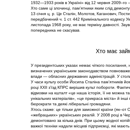
1932—1933 років в Україні» від 12 червня 2009–го
Хто саме ці злочинці, пам’ятники яким слід демонту
13 січня ц. р. Це Сталін, Молотов, Каганович, Пост
передбачений ч. 1 ст. 442 Кримінального кодексу Ук
листопада 1968 року, не має терміну давності. Зау
попередника не скасував.
Хто має зай
У президентських указах немає чіткого посилання, н
визначених українським законодавством повноважен
влади — обласних державних адміністрацій. У сто
У часи культу особи Йосипа Сталіна пам’ятників йо
році XXII з’їзд КПРС вирішив культ побороти. Фактич
відмовки на кшталт «це наша історія, її не можна т
унікальних матеріалів», «це прикраса міста» й інш
бюрократи та деякі ліберальні громадяни.
Хтось скаже: це тільки для заможної країни (як–от
«жебрацьких» українських реалій. У 2008 році в Ч
демонтовано за кілька днів. При цьому жодної копі
важкої техніки надали місцеві підприємці, які мають