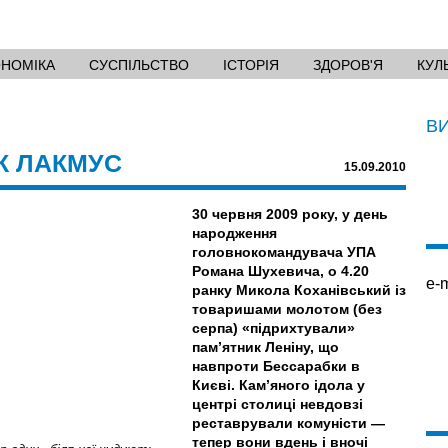
ОНОМІКА
СУСПІЛЬСТВО
ІСТОРІЯ
ЗДОРОВ'Я
КУЛ
В
К ЛАКМУС
15.09.2010
30 червня 2009 року, у день
народження
головнокомандувача УПА
Романа Шухевича, о 4.20
e-m
ранку Микола Коханівський із
товаришами молотом (без
серпа) «підрихтували»
пам’ятник Леніну, що
навпроти Бессарабки в
Києві. Кам’яного ідола у
центрі столиці невдовзі
реставрували комуністи —
тепер вони вдень і вночі