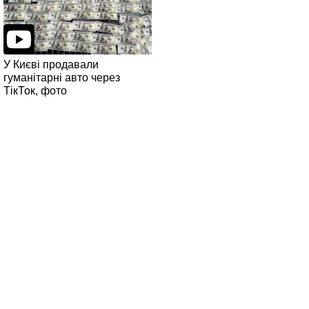
У Києві продавали
гуманітарні авто через
ТікТок, фото