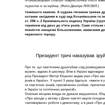
«Різнокольорова» статуя і комуністичний «пост номе
туристів із–за кордону. (Фото Дмитра ЛИХОВІЯ.)
темнішого каменю. А судова тяганина триває др
останнє засідання в суді над Коханівським та і
ст. 296 ч. 2 Кримінального кодексу України (гр
терміном від двох до п’яти років. Саме стіль
повністю знищенні більшовиками, намагання де
червоного терору.
Президент тричі наказував зр
Про те, що пам’ятники душогубам слід розміщувати
музеях, відомо й школяру. Втім в Україні відповід
році Президент Віктор Ющенко видав указ «Про за
років в Україні». У пункті 3 указу йдеться: «вжити
та пам’ятних знаків, присвячених особам, причетни
в Україні та політичних репресій».
Оскільки місцева влада не думала ворушитися, Юще
«Про заходи у зв’язку з Днем пам’яті жертв голодо
«активізувати» роботи з демонтажу, а в указі «Про