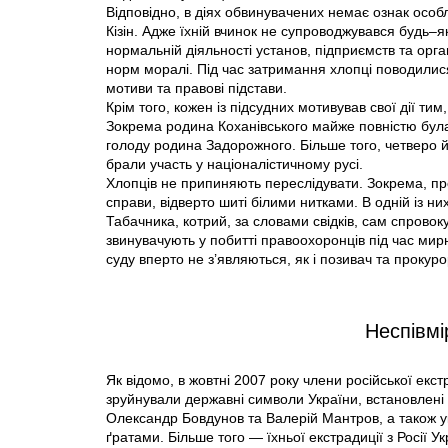
Відповідно, в діях обвинувачених немає ознак особл
Кізін. Адже їхній вчинок не супроводжувався будь
нормальній діяльності установ, підприємств та орга
норм моралі. Під час затримання хлопці поводилися 
мотиви та правові підстави.
Крім того, кожен із підсудних мотивував свої дії ти
Зокрема родина Коханівського майже повністю бул
голоду родина Задорожного. Більше того, четверо й
брали участь у націоналістичному русі.
Хлопців не припиняють переслідувати. Зокрема, про
справи, відверто шиті білими нитками. В одній із 
Табачника, котрий, за словами свідків, сам спровок
звинувачують у побитті правоохоронців під час мир
суду вперто не з’являються, як і позивач та прокуро
Неспівмі
Як відомо, в жовтні 2007 року члени російської екс
зруйнували державні символи України, встановлені
Олександр Бовдунов та Валерій Мантров, а також ук
ґратами. Більше того — їхньої екстрадиції з Росії У