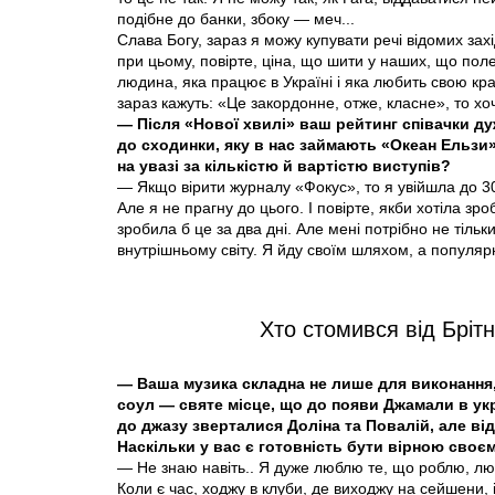
подібне до банки, збоку — меч...
Слава Богу, зараз я можу купувати речі відомих за
при цьому, повірте, ціна, що шити у наших, що поле
людина, яка працює в Україні і яка любить свою кр
зараз кажуть: «Це закордонне, отже, класне», то хоч
— Після «Нової хвилі» ваш рейтинг співачки д
до сходинки, яку в нас займають «Океан Ельзи
на увазі за кількістю й вартістю виступів?
— Якщо вірити журналу «Фокус», то я увійшла до 30
Але я не прагну до цього. І повірте, якби хотіла зро
зробила б це за два дні. Але мені потрібно не тіль
внутрішньому світу. Я йду своїм шляхом, а популяр
Хто стомився від Брітн
— Ваша музика складна не лише для виконання,
соул — святе місце, що до появи Джамали в ук
до джазу зверталися Доліна та Повалій, але в
Наскільки у вас є готовність бути вірною своє
— Не знаю навіть.. Я дуже люблю те, що роблю, лю
Коли є час, ходжу в клуби, де виходжу на сейшени,