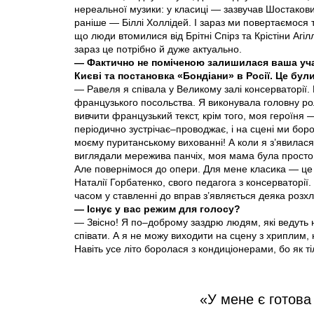
нереальної музики: у класиці — зазвучав Шостакович
раніше — Біллі Холлідей. І зараз ми повертаємося т
що люди втомилися від Брітні Спірз та Крістіни Агіл
зараз це потрібно й дуже актуально.
— Фактично не поміченою залишилася ваша уча
Києві та постановка «Бондіани» в Росії. Це були
— Равеля я співала у Великому залі консерваторії.
французького посольства. Я виконувала головну ро
вивчити французький текст, крім того, моя героїня —
періодично зустрічає–проводжає, і на сцені ми боро
моєму пуританському вихованні! А коли я з’явилася 
виглядали мережива панчіх, моя мама була просто 
Але повернімося до опери. Для мене класика — це 
Наталії Горбатенко, свого педагога з консерваторі
часом у ставленні до вправ з’являється деяка роз­хл
— Існує у вас режим для голосу?
— Звісно! Я по–доброму заздрю людям, які ведуть ні
співати. А я не можу виходити на сцену з хриплим,
Навіть усе літо боролася з кондиціонерами, бо як ті
«У мене є готова