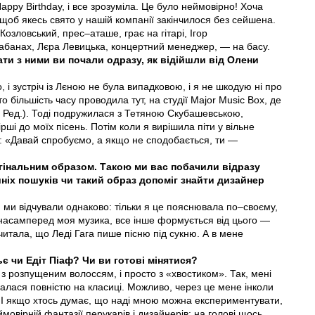
Happy Birthday, і все зрозуміла. Це було неймовірно! Хоча
 щоб якесь свято у нашій компанії закінчилося без сейшена.
Козловський, прес–аташе, грає на гітарі, Ігор
банах, Лєра Левицька, концертний менеджер, — на басу.
и з ними ви почали одразу, як відійшли від Олени
 і зустріч із Лєною не була випадковою, і я не шкодую ні про
 більшість часу проводила тут, на студії Major Music Box, де
 Ред.). Тоді подружилася з Тетяною Скубашевською,
ші до моїх пісень. Потім коли я вирішила піти у вільне
и: «Давай спробуємо, а якщо не сподобається, ти —
гінальним образом. Такою ми вас побачили відразу
шніх пошуків чи такий образ допоміг знайти дизайнер
ом ми відчували однаково: тільки я це пояснювала по–своєму,
насамперед моя музика, все інше формується від цього —
читала, що Леді Гага пише пісню під сукню. А в мене
 чи Едіт Піаф? Чи ви готові мінятися?
 з розпущеним волоссям, і просто з «хвостиком». Так, мені
валася повністю на класиці. Можливо, через це мене інколи
І якщо хтось думає, що наді мною можна експериментувати,
ймовірній фантазії перукарів і дизайнерів: на голові щось