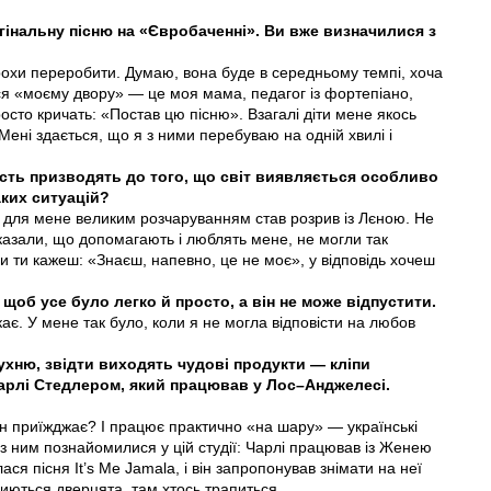
інальну пісню на «Євробаченні». Ви вже визначилися з
рохи переробити. Думаю, вона буде в середньому темпі, хоча
ся «моєму двору» — це моя мама, педагог із фортепіано,
просто кричать: «Постав цю пісню». Взагалі діти мене якось
ені здається, що я з ними перебуваю на одній хвилі і
ість призводять до того, що світ виявляється особливо
ких ситуацій?
о для мене великим розчаруванням став розрив із Лєною. Не
і казали, що допомагають і люблять мене, не могли так
ли ти кажеш: «Знаєш, напевно, це не моє», у відповідь хочеш
 щоб усе було легко й просто, а він не може відпустити.
є. У мене так було, коли я не могла відповісти на любов
хню, звідти виходять чудові продукти — кліпи
 Чарлі Стедлером, який працював у Лос–Анджелесі.
ін приїжджає? І працює практично «на шару» — українські
 з ним познайомилися у цій студії: Чарлі працював із Женею
ся пісня It’s Me Jamalа, і він запропонував знімати на неї
риються дверцята, там хтось трапиться...