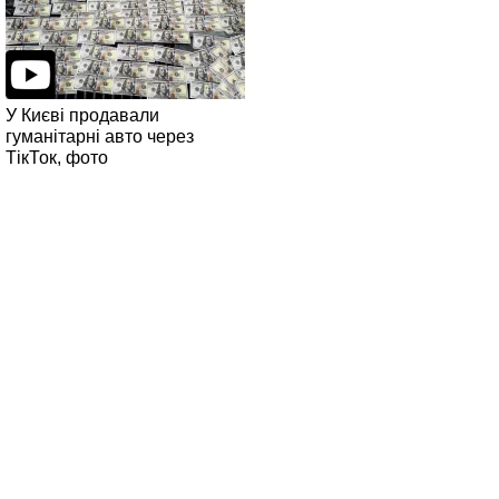
У Києві продавали
гуманітарні авто через
ТікТок, фото