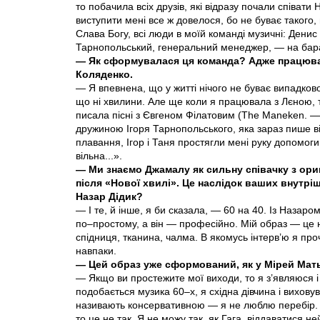
то побачила всіх друзів, які відразу почали співати 
виступити мені все ж довелося, бо не буває такого,
Слава Богу, всі люди в моїй команді музичні: Денис 
Тарнопольський, генеральний менеджер, — на бара
— Як сформувалася ця команда? Адже працюват
Коляденко.
— Я впевнена, що у житті нічого не буває випадково,
що ні хвилини. Але ще коли я працювала з Лєною, то
писала пісні з Євгеном Філатовим (The Maneken. —
дружиною Ігоря Тарнопольського, яка зараз пише вір
плавання, Ігор і Таня простягли мені руку допомог
вільна...».
— Ми знаємо Джамалу як сильну співачку з ори
після «Нової хвилі». Це наслідок ваших внутрі
Назар Дідик?
— І те, й інше, я би сказала, — 60 на 40. Із Назар
по–простому, а він — професійно. Мій образ — це 
спідниця, тканина, чалма. В якомусь інтерв’ю я про
навпаки.
— Цей образ уже сформований, як у Мірей Матьє
— Якщо ви простежите мої виходи, то я з’являюся і
подобається музика 60–х, я східна дівчина і вихову
називають консервативною — я не люблю перебір. 
то це не так. Я не можу так, як Гага, віддаватися не