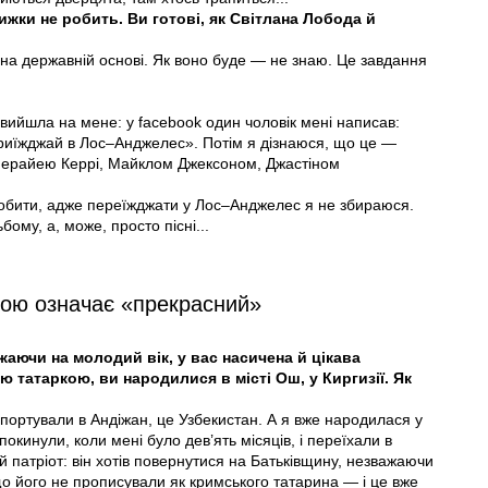
ижки не робить. Ви готові, як Світлана Лобода й
на дер­жавній основі. Як воно буде — не знаю. Це завдання
вийшла на мене: у facebook один чоловік мені написав:
Приїжджай в Лос–Анджелес». Потім я дізнаюся, що це —
 Мерайею Керрі, Майклом Джексоном, Джастіном
зробити, адже переїжджати у Лос–Анджелес я не збираюся.
ому, а, може, просто пісні...
ою означає «прекрасний»
жаючи на молодий вік, у вас насичена й цікава
ю татаркою, ви народилися в місті Ош, у Киргизії. Як
портували в Андіжан, це Узбекистан. А я вже народилася у
покинули, коли мені було дев’ять місяців, і переїхали в
й патріот: він хотів повернутися на Батьківщину, незважаючи
 що його не прописували як кримського татарина — і це вже