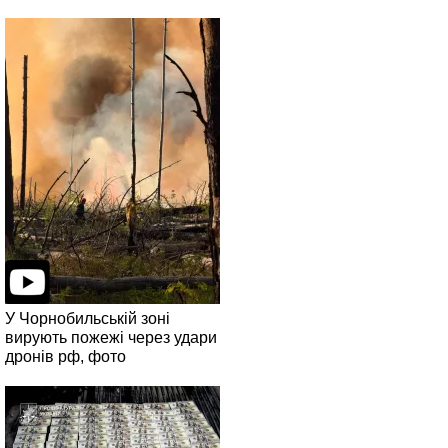
У Чорнобильській зоні
вирують пожежі через удари
дронів рф, фото