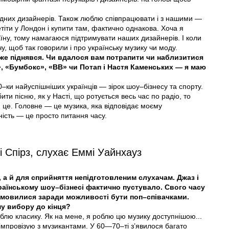
хідних дизайнерів. Також люблю співпрацювати і з нашими —
тіти у Лондон і купити там, фактично однакова. Хоча я
аїну, тому намагаюся підтримувати наших дизайнерів. І коли
у, щоб так говорили і про українську музику чи моду.
уже піднявся. Чи вдалося вам потрапити чи наблизитися
», «Бумбокс», «ВВ» чи Потап і Настя Каменських — я маю
–ки найуспішніших українців — зірок шоу–бізнесу та спорту.
бити пісню, як у Насті, що ротується весь час по радіо, то
ки це. Головне — це музика, яка відповідає моєму
ність — це просто питання часу.
і Спірз, слухає Еммі Уайнхауз
 а й для сприйняття непідготовленим слухачам. Джаз і
раїнському шоу–бізнесі фактично пустувало. Свого часу
ідмовилися заради можливості бути поп–співачками.
му вибору до кінця?
блю класику. Як на мене, я роблю цю музику доступнішою...
 імпровізую з музикантами. У 60—70–ті з’явилося багато