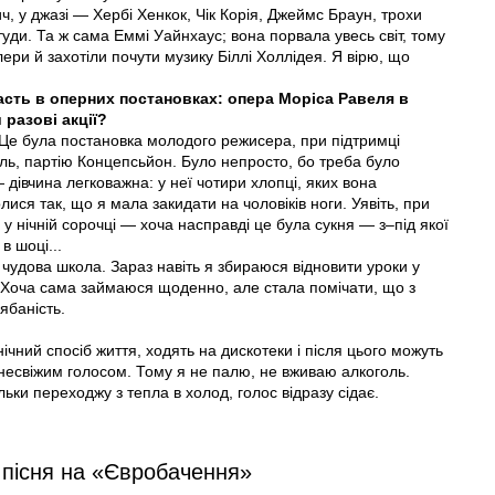
, у джазі — Хербі Хенкок, Чік Корія, Джеймс Браун, трохи
уди. Та ж сама Еммі Уайнхаус; вона порвала увесь світ, тому
лери й захотіли почути музику Біллі Холлідея. Я вірю, що
сть в оперних постановках: опера Моріса Равеля в
 разові акції?
 Це була постановка молодого режисера, при підтримці
ль, партію Концепсьйон. Було непросто, бо треба було
 дівчина легковажна: у неї чотири хлопці, яких вона
лися так, що я мала закидати на чоловіків ноги. Уявіть, при
у нічній сорочці — хоча насправді це була сукня — з–під якої
в шоці...
чудова школа. Зараз навіть я збираюся відновити уроки у
ї. Хоча сама займаюся щоденно, але стала помічати, що з
ябаність.
чний спосіб життя, ходять на дискотеки і після цього можуть
 несвіжим голосом. Тому я не палю, не вживаю алкоголь.
льки переходжу з тепла в холод, голос відразу сідає.
 пісня на «Євробачення»