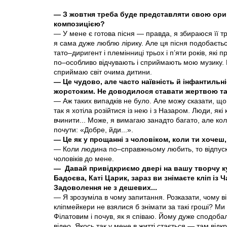
— З жовтня треба буде представляти свою ориг
композицією?
— У мене є готова пісня — правда, я збираюся її т
я сама дуже люблю лірику. Але ця пісня подобаєть
тато–диригент і племінниці трьох і п’яти років, які 
по–особливо відчувають і сприймають мою музику. М
сприймаю світ очима дитини.
— Це чудово, але часто наївність й інфантильн
жорстоким. Не доводилося ставати жертвою та
— Аж таких випадків не було. Але можу сказати, щ
так я хотіла розійтися із нею і з Назаром. Люди, як
вчинити... Може, я вимагаю занадто багато, але ко
почути: «Добре, йди...».
— Це як у прощанні з чоловіком, коли ти хочеш,
— Коли людина по–справжньому любить, то відпуска
чоловіків до мене.
— Давай привідкриємо двері на вашу творчу ку
Бадоєва, Каті Царик, зараз ви знімаєте кліп із
Задоволення не з дешевих...
— Я зрозуміла в чому запитання. Розказати, чому в
кліпмейкери не взялися б знімати за такі гроші? Ми
Філатовим і почув, як я співаю. Йому дуже сподобала
відео. Якось так у мене в житті стається — там відк