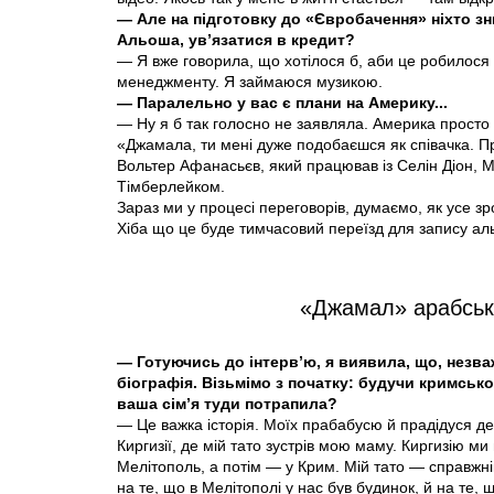
— Але на підготовку до «Євробачення» ніхто зн
Альоша, ув’язатися в кредит?
— Я вже говорила, що хотілося б, аби це робилося 
менеджменту. Я займаюся музикою.
— Паралельно у вас є плани на Америку...
— Ну я б так голосно не заявляла. Америка просто 
«Джамала, ти мені дуже подобаєшся як співачка. 
Вольтер Афанасьєв, який працював із Селін Діон,
Тімберлейком.
Зараз ми у процесі переговорів, думаємо, як усе 
Хіба що це буде тимчасовий переїзд для запису альб
«Джамал» арабськ
— Готуючись до інтерв’ю, я виявила, що, незва
біографія. Візьмімо з початку: будучи кримсько
ваша сім’я туди потрапила?
— Це важка історія. Моїх прабабусю й прадідуся де
Киргизії, де мій тато зустрів мою маму. Киргизію ми 
Мелітополь, а потім — у Крим. Мій тато — справжні
на те, що в Мелітополі у нас був будинок, й на те,