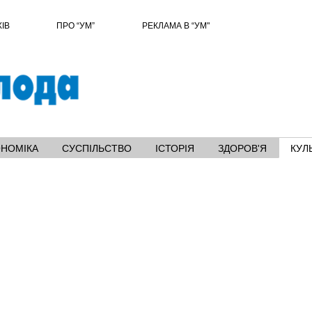
ХІВ
ПРО “УМ”
РЕКЛАМА В “УМ"
ОНОМІКА
СУСПІЛЬСТВО
ІСТОРІЯ
ЗДОРОВ'Я
КУЛ