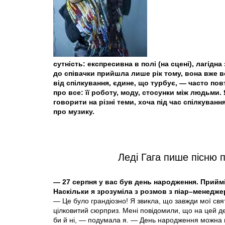
сутність: експресивна в полі (на сцені), лагідн
до співачки прийшла лише рік тому, вона вже в
від спілкування, єдине, що турбує, — часто по
про все: її роботу, моду, стосунки між людьми.
говорити на різні теми, хоча під час спілкуван
про музику.
Леді Гага пише пісню 
— 27 серпня у вас був день народження. Прийміт
Наскільки я зрозуміла з розмов з піар–менедж
— Це було грандіозно! Я звикла, що завжди мої свят
цілковитий сюрприз. Мені повідомили, що на цей де
би й ні, — подумала я. — День народження можна в