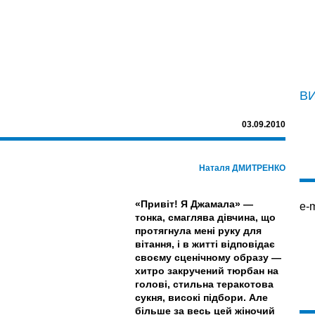
В
03.09.2010
Наталя ДМИТРЕНКО
«Привіт! Я Джамала» —
e-m
тонка, смаглява дівчина, що
протягнула мені руку для
вітання, і в житті відповідає
своєму сценічному образу —
хитро закручений тюрбан на
голові, стильна теракотова
сукня, високі підбори. Але
більше за весь цей жіночий