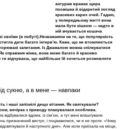
антураж вражає щира
посмішка й відкритий погляд
красивих карих очей. Гадаю,
у попередньому житті вона
мала бути кішкою — надто в
ній вчувається кошача
а зі своїми (в побуті).Незважаючи на те, що популярність
стигла дати багато інтерв’ю. Каже, що не втомлюється
вторювані запитання. Із Джамалою можна спілкуватися
 Як справжня жінка, вона може багато й красиво
ня ти відчуваєш, що найбільше їй хочеться розмовляти
під сукню, а в мене — навпаки
ь і наші запізнілі дещо вітання. Як святкували?
ером, вечірка з приводу планувалася особлива.
а відбувалися вдома, із сім’єю, а тут мені влаштували
нь призначений виступ, і поцікавилися, чи я не проти. «Чому
ідсвяткувати й наступного дня». Але коли приїхала на місце,