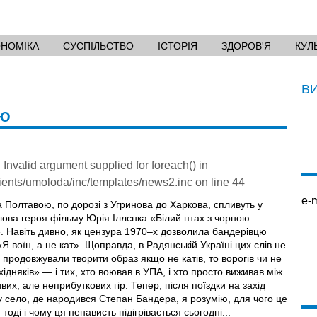
ОНОМІКА
СУСПІЛЬСТВО
ІСТОРІЯ
ЗДОРОВ'Я
КУЛ
В
ОЮ
: Invalid argument supplied for foreach() in
ients/umoloda/inc/templates/news2.inc
on line
44
e-m
 Полтавою, по дорозі з Угринова до Харкова, спливуть у
слова героя фільму Юрія Іллєнка «Білий птах з чорною
. Навіть дивно, як цензура 1970–х дозволила бандерівцю
«Я воїн, а не кат». Щоправда, в Радянській Україні цих слів не
 продовжували творити образ якщо не катів, то ворогів чи не
ахідняків» — і тих, хто воював в УПА, і хто просто виживав між
вих, але неприбуткових гір. Тепер, після поїздки на захід
у село, де народився Степан Бандера, я розумію, для чого це
тоді і чому ця ненависть підігрівається сьогодні...