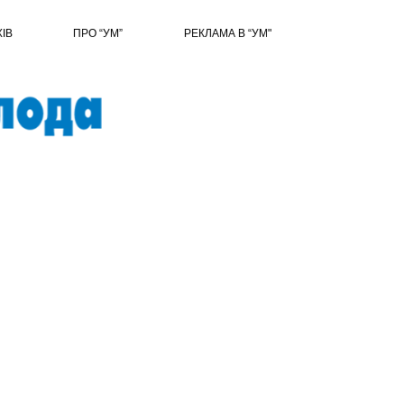
ХІВ
ПРО “УМ”
РЕКЛАМА В “УМ"