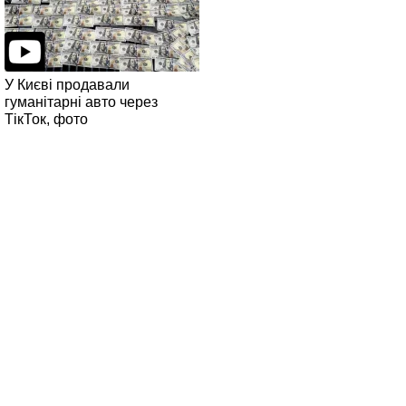
У Києві продавали
гуманітарні авто через
ТікТок, фото