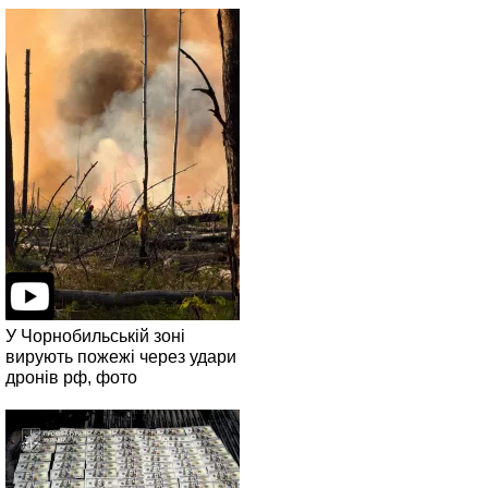
У Чорнобильській зоні
вирують пожежі через удари
дронів рф, фото