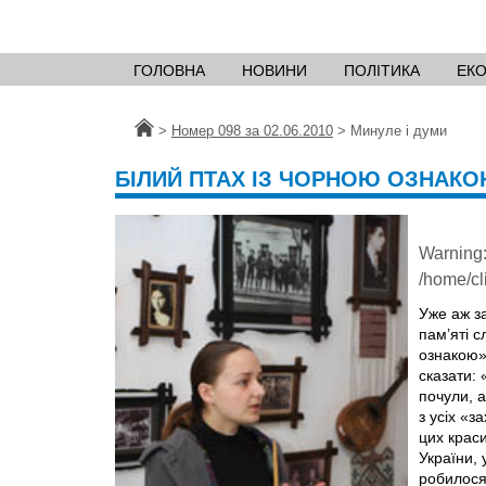
ГОЛОВНА
НОВИНИ
ПОЛІТИКА
ЕК
Головна
>
Номер 098 за 02.06.2010
>
Минуле і думи
БІЛИЙ ПТАХ ІЗ ЧОРНОЮ ОЗНАК
Warning
/home/cl
Уже аж за
пам’яті 
ознакою»
сказати: 
почули, а
з усіх «з
цих краси
України, 
робилося 