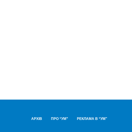
АРХІВ
ПРО “УМ”
РЕКЛАМА В “УМ"