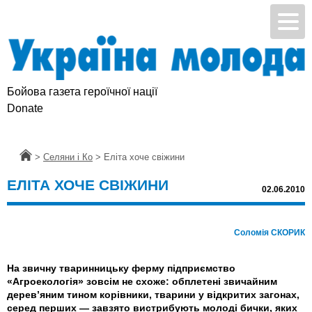
Бойова газета героїчної нації
Підтримай УМ
Donate
Головна
>
Селяни і Ко
>
Еліта хоче свіжини
ЕЛІТА ХОЧЕ СВІЖИНИ
02.06.2010
Соломія СКОРИК
На звичну тваринницьку ферму підприємство
«Агроекологія» зовсім не схоже: обплетені звичайним
дерев’яним тином корівники, тварини у відкритих загонах,
серед перших — завзято вистрибують молоді бички, яких