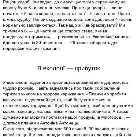
Раціон худобі, очевидно, до смаку: цьогоріч у середньому на
корову було 6 тисяч тонн молока. Проте ця цифра — лише
початок. «У нас є корови, які дають і по 7—8 тисяч тонн. Проте
шкода худобу. Наприклад, живе корова, вона дає лише 4 тисячі,
нормально запліднюється. Так нащо ж її вибраковувати? Ми
тримаємо їх — це частина ще старого стада, яке ми
продовжуємо тримати», — розказала жінка. Екологічне молоко
йде «на ура»: із 30 тисяч тонн — 26 тисяч забирають для
переробки молочні компанії.
В екології — прибуток
Унікальність подібного виробництва керівництво підприємства
чудово розуміє. Навіть задумались про такий собі зелений
туризм з ухилом на здорове харчування. «Плануємо зробити
культурно–оздоровчий центр, який базуватиметься на
екологічному харчуванні. Щоб був магазин, який пропонуватиме
масло, сметану, молоко, якісь м’ясні напівфабрикати. А також
думаємо налагодити поставки нашої продукції в Миргород», —
ділиться планами Антоніна Антонець.
Окрім того, підприємство має 600 свиней, 30 вуликів, тяглових
коней та ще й м’ясні породи корів розводити планують. «Хотіли