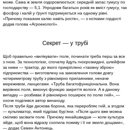
може. Сама ж земля оздоровлюється: середній запас гумусу по
господарству — 5,1. Упродовж багатьох років як вміст гумусу, так
фосфор і калій у ґрунті підтримуються на одному рівні.
«Причому показник калію навіть росте», — з нотками гордості
додав голова «Агроекології».
Секрет — у трубі
Щоб правильно «вилікувати» поле, починати треба перш за все
з гною. За технологією, спочатку йдуть гноєрозкидачі, шлейфом
за ними — трактор, до якого прикріплено «таємну зброю»
підприємства — виготовлену на замовлення голови довгу
чотириметрову трубу з рівномірно припаяними, неначе
мереживом, ланцюгами. «Труба багатофункціональна. Вона
вирівнює поля, виконує функцію закриття вологи. А в даному
випадку — розбиває й рівномірно поширює по полю гній», —
охоче поділився автор винаходу.
Після труби йде дискова борона, яка переробляє гній, а згодом
— культиватор, який підрізає бур’яни. «Після цього вже можна
сміливо засівати поле. Причому якнайшвидше — коли культура
зійде, щоб вона відразу схопила поживу і її не змило дощами»,
— додає Семен Антонець.