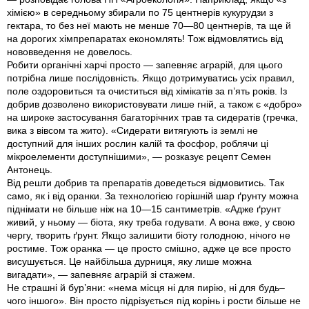
хімією» в середньому збирали по 75 центнерів кукурудзи з
гектара, то без неї мають не менше 70—80 центнерів, та ще й
на дорогих хімпрепаратах економлять! Тож відмовлятись від
нововведення не довелось.
Робити органічні харчі просто — запевняє аграрій, для цього
потрібна лише послідовність. Якщо дотримуватись усіх правил,
поле оздоровиться та очиститься від хімікатів за п’ять років. Із
добрив дозволено використовувати лише гній, а також є «добро»
на широке засто­сування багаторічних трав та сидератів (гречка,
вика з вівсом та жито). «Сидерати витягують із землі не
доступний для інших рослин калій та фосфор, роблячи ці
мікроелементи доступнішими», — розказує рецепт Семен
Антонець.
Від решти добрив та препаратів доведеться відмовитись. Так
само, як і від оранки. За технологією горішній шар ґрунту можна
піднімати не більше ніж на 10—15 сантиметрів. «Адже ґрунт
живий, у ньому — біота, яку треба годувати. А вона вже, у свою
чергу, творить ґрунт. Якщо залишити біоту голодною, нічого не
ростиме. Тож оранка — це просто смішно, адже це все просто
висушується. Це найбільша дурниця, яку лише можна
вигадати», — запевняє аграрій зі стажем.
Не страшні й бур’яни: «нема місця ні для пирію, ні для будь–
чого іншого». Він просто підрізується під корінь і рости більше не