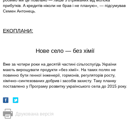
робимо ми це повільно — лише з отриманих від молока
прибутків. А кредитів ніколи не брав і не планую», — підсумував
Семен Антонець.
ЕКОПЛАНИ:
Нове село — без хімії
Вже за чотири роки на десятій частині сільгоспугідь України
мають вирощувати продукти «без хімії». На таких полях не
повинно бути генної інженерії, гормонів, регуляторів росту,
хімічно–синтезованих добрив і засобів захисту. Таку планку
поставлено у Програму розвитку українського села до 2015 року.
Друкована версія