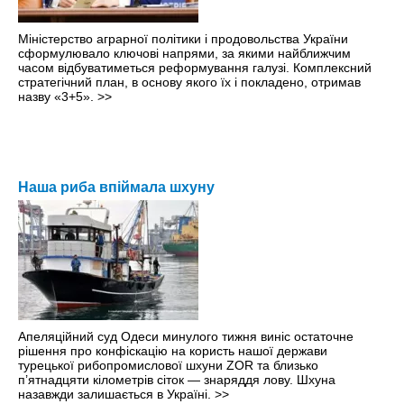
Міністерство аграрної політики і продовольства України
сформулювало ключові напрями, за якими найближчим
часом відбуватиметься реформування галузі. Комплексний
стратегічний план, в основу якого їх і покладено, отримав
назву «3+5».
>>
Наша риба впіймала шхуну
Апеляційний суд Одеси минулого тижня виніс остаточне
рішення про конфіскацію на користь нашої держави
турецької рибопромислової шхуни ZOR та близько
п’ятнадцяти кілометрів сіток — знаряддя лову. Шхуна
назавжди залишається в Україні.
>>