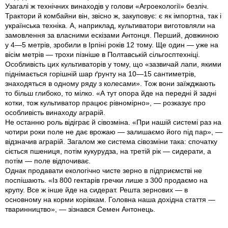
Узагалі ж технічних винаходів у голови «Агроекології» безліч.
Трактори й комбайни він, звісно ж, закуповує: є як імпортна, так і
українська техніка. А, наприклад, культиватори виготовляли на
замовлення за власними ескізами Антонця. Перший, довжиною
у 4—5 метрів, зробили в Ірпіні років 12 тому. Ще один — уже на
вісім метрів — трохи пізніше в Полтавській сільгосптехніці.
Особливість цих культиваторів у тому, що «зазвичай лапи, якими
піднімається горішній шар ґрунту на 10—15 сантиметрів,
знаходяться в одному ряду з колесами». Тож вони заїжджають
то більш глибоко, то мілко. «А тут опора йде на передні й задні
котки, тож культиватор працює рівномірно», — розказує про
особливість винаходу аграрій.
Не останню роль відіграє й сівозміна. «При нашій системі раз на
чотири роки поле не дає врожаю — залишаємо його під пар», —
відзначив аграрій. Загалом же система сівозміни така: спочатку
сіється пшениця, потім кукурудза, на третій рік — сидерати, а
потім — поле відпочиває.
Однак продавати екологічно чисте зерно в підприємстві не
поспішають. «Із 800 гектарів гречки лише з 300 продаємо на
крупу. Все ж інше йде на сидерат. Решта зернових — в
основному на корми корівкам. Го­ловна наша дохідна стаття —
тваринництво», — зізнався Семен Антонець.