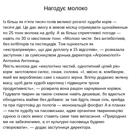
Нагодує молоко
Із більш як п’яти тисяч голів великої рогатої худоби корів —
тисячі дві. Це дає змогу в зимові місяці отримувати щонайменше
по 25 тонн молока на добу. А за більш сприятливої погоди —
навіть по 30 із хвостиком тонн. «Молоко чисте: без антибіотиків,
без інгібіторів та пестицидів. Тож оцінюється як
«екстрапреміум», що дає доплату в 15 відсотків», — розказала
заступник і за сумісництвом донька директора «Агроекології»
Антоніна Антонець.
Якість молока дає «екологічно чистий, однотипний цілий рік»
корм: заготовлені силос, сінаж, солома. «І, звісно ж, комбікорм,
який ми виробляємо самі з нашого зерна. Влітку додаємо зелену
масу, щоб дати худобі каротину і підвищити трохи
продуктивність», — розкрила вона раціон харчування корівок.
Годувати тварин за такою схемою навіть дешевше, бо вдається
обходитись майже без добавок: за такі йдуть лише сіль, крейда
та при підготовці до пологів — монокальцій фосфат. А в планах
— пасти худобу на пасовиськах, адже органічне тваринництво
однією із своїх вимог ставить саме таке випасання. «Природних
ми не забезпечимо, а от культурні пасовища будемо
створювати», — додає заступниця директора.