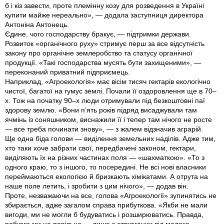
б і кіз завести, проте племінну козу для розведення в Україні
купити майже нереально», — додала заступниця директора
Антоніна Антонець.
Єдине, чого господарству бракує, — підтримки держави.
Розвиток «органічного руху» стримує перш за все відсутність
закону про органічне землеробство та статусу органічної
продукції. «Такі господарства мусять бути захищеними», —
переконаний приватний підприємець.
Наприклад, «Агроекологія» має вісім тисяч гектарів екологічно
чистої, багатої на гумус землі. Почали її оздоровлення ще в 70–
х. Тож на початку 90–х люди отримували під безкоштовні паї
здорову землю. «Вони п’ять років підряд висаджували там
ячмінь із соняшником, виснажили її і тепер там нічого не росте
— все треба починати знову», — з жалем відзначив аграрій.
Ще одна біда голови — виділення земельних наділів. Адже тим,
хто таки хоче забрати свої, передбачені законом, гектари,
виділяють їх на різних частинах поля — «шахматкою». «То з
одного краю, то з іншого, то посередині. Не всі нові власники
переймаються екологією й бризкають хімікатами. А отрута на
наше поле летить, і зробити з цим нічого», — додав він.
Проте, незважаючи на все, голова «Агроекології» зупинятись не
збирається, адже загалом справа прибуткова. «Якби не мали
вигоди, ми не могли б будуватись і розширюватись. Правда,