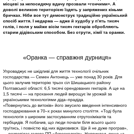
місцеві за непосидючу вдачу прозвали «гончими». А
доволі великою територією їздять у запряжених кіньми
бричках. Ніби все тут демонструє традиційно український
спосіб життя. І недарма — адже й худобу у п’ять тисяч
голів, і поля у майже вісім тисяч гектарів обробляють
старим дідівським способом. Без отрути, хімії та оранки.
«Оранка — справжня дурниця»
Упроваджує не шкідливі для життя технології очільник
господарства — Семен Антонець — уже понад 30 років. Для
цього залучив територію трьох сіл Шишацького району
Полтавської області: 6,5 тисячі орендованих гектарів. А ще на
1,5 тисячі — на прохання людей вирощує їм урожай за
українськими технологіями діда–прадіда.
«Повернутись до витоків» його змусило введення інтенсивного
господарювання в 70–х роках минулого століття. «Тоді була
технологія з широким застосуванням отрутохімікатів та
гербіцидів. Я побачив, що люди почали біля всього цього
труїтись, і повністю від них відмовився. Ще й не дуже програв»,
— розповідає голова ПП «Агроекологія». Наприклад, якщо «з