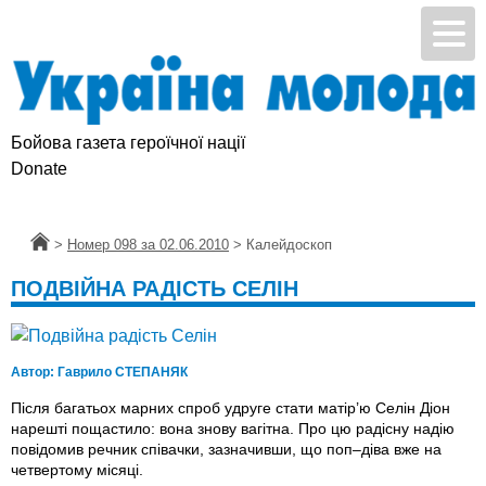
Бойова газета героїчної нації
Donate
Головна
>
Номер 098 за 02.06.2010
>
Калейдоскоп
ПОДВІЙНА РАДІСТЬ СЕЛІН
Автор:
Гаврило СТЕПАНЯК
Після багатьох марних спроб удруге стати матір’ю Селін Діон
нарешті пощастило: вона знову вагітна. Про цю радісну надію
повідомив речник співачки, зазначивши, що поп–діва вже на
четвертому місяці.