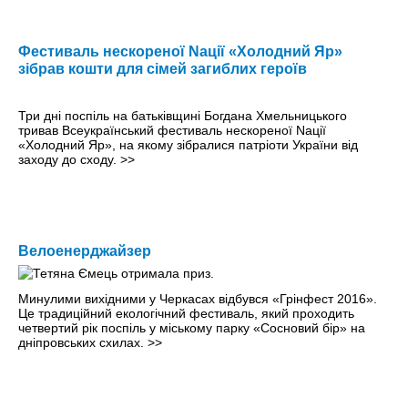
Фестиваль нескореної Nації «Холодний Яр»
зібрав кошти для сімей загиблих героїв
Три дні поспіль на батьківщині Богдана Хмельницького
тривав Всеукраїнський фестиваль нескореної Nації
«Холодний Яр», на якому зібралися патріоти України від
заходу до сходу.
>>
Велоенерджайзер
Минулими вихiдними у Черкасах відбувся «Грінфест 2016».
Це традиційний екологічний фестиваль, який проходить
четвертий рік поспіль у міському парку «Сосновий бір» на
дніпровських схилах.
>>