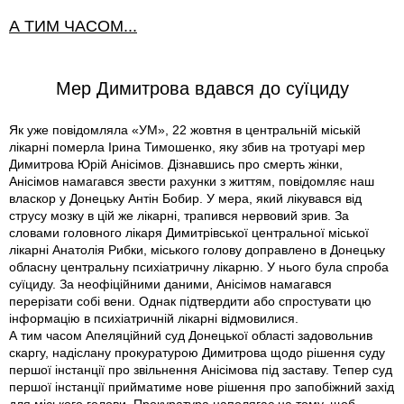
А ТИМ ЧАСОМ...
Мер Димитрова вдався до суїциду
Як уже повідомляла «УМ», 22 жовтня в центральній міській
лікарні померла Ірина Тимошенко, яку збив на тротуарі мер
Димитрова Юрій Анісімов. Дізнавшись про смерть жінки,
Анісімов намагався звести рахунки з життям, повідомляє наш
власкор у Донецьку Антін Бобир. У мера, який лікувався від
струсу мозку в цій же лікарні, трапився нервовий зрив. За
словами головного лікаря Димитрівської центральної міської
лікарні Анатолія Рибки, міського голову доправлено в Донецьку
обласну центральну психіатричну лікарню. У нього була спроба
суїциду. За неофіційними даними, Анісімов намагався
перерізати собі вени. Однак підтвердити або спростувати цю
інформацію в психіатричній лікарні відмовилися.
А тим часом Апеляційний суд Донецької області задовольнив
скаргу, надіслану прокуратурою Димитрова щодо рішення суду
першої інстанції про звільнення Анісімова під заставу. Тепер суд
першої інстанції прийматиме нове рішення про запобіжний захід