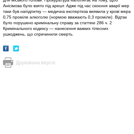
для міського голови. Прокуратура наполягає на тому, щоб
Анісімова було взято під арешт. Адже під час скоєння аварії мер
таки був напідпитку — медична експертиза виявила у крові мера
0,75 проміле алкоголю (нормою вважають 0,3 проміле). Відтак
було порушено кримінальну справу за статтею 286 ч. 2
Кримінального кодексу — нанесення важких тілесних
ушкоджень, що спричинили смерть.
Друкована версія