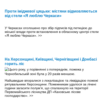
Проти іміджевої цяцьки: містяни відмовляються
від стели «Я люблю Черкаси»
У Черкасах оголошено про збір підписів під петицією до
міської влади проти встановлення в обласному центрі стели
«Я люблю Черкаси».
>>
На Херсонщині, Київщині, Чернігівщині і Донбасі
горить ліс
Найшвидше впоралися з локалізацією та ліквідацією пожежі
рятувальники Херсонщини. Пожежникам удалося за лічені
години загасити полум’я, що спалахнуло на території
Первомайського лісництва ДП «Каховське лісове
господарство».
>>