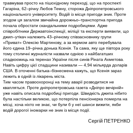
травмував просто на пішохідному переході, що на проспекті
Гагаріна, 62–річну Любов Темну, сторожа Дніпропетровського
національного університету. Водій із місця пригоди зник. Проте
згодом ця загалом звичайна дорожньо–транспортна пригода
почала обростати скандальними подробицями. Адже
співробітники Держ­автоінспекції, міліції та експерти виявили, що
джип–утікач належить 43–річному співзасновнику групи
«Приват» Олексію Мартинову, а за кермом авто перебувала
його єдина 19–річна донька Ксенія. Та сама, яку ще півтора року
тому столичні журналісти назвали однією з найбагатших
спадкоємиць на теренах України після синів Ріната Ахметова.
Навіть цифру цієї спадщини називали — 4,94 мільярда доларів
США. В оточенні батька–бізнесмена кажуть, що Ксенія зараз
лежить в одній із лікарень міста.
Тим часом правоохоронці на тему аварії розводитися не
квапляться. Проте дніпропетровська газета «Дніпро вечірній»
уже навіть описала подробиці пригоди. Швидкість джипа нібито
була настільки великою, що потерпіла пенсіонерка померла на
місці, хоча ніхто не знає, чи були б у неї шанси вижити, якби
водій дорогої іномарки не зник із місця події.
Сергій ПЕТРЕНКО