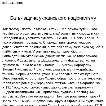
зображеннях.
Батьківщина українського націоналізму
Так сьогодні часто називають Стрий. Про розмах тутешнього
українського руху свідчить одна з найвеличніших споруд міста —
Народний дім, урочисто відкритий 1 січня 1901 року. Гроші на
нього збирали громадою. Споруда і нині вражає красою,
довершеністю та розмірами, а сто років тому вона була однією з
найбільших у місті. У зовнішніх нішах чудові бюсти
найвидатніших українських діячів: Шевченка, Котляревського,
Лисенка, Федьковича та Шашкевича, а на фасаді великими
буквами чи не на всю стіну напис —«Рускому народови».
Тутешній український рух очолювала так звана «стрийська
трійця». Першим австро–угорським парламентарієм був Євген
Олесницький, котрого Іван Франко обрав прототипом головного
героя свого роману «Перехресні стежки» Євгенія Рафаловича.
У 1917 році «хлопського» адвоката ховав сам митрополит
Андрей Шептицький. Свій приватний будинок Олесницький
заповів українським організаціям. Нині там розміщено чудовий
краєзнавчий музей «Верховина». Другим стрийським будівничим
був священик та композитор Остап Нижанківський, якого у 1919