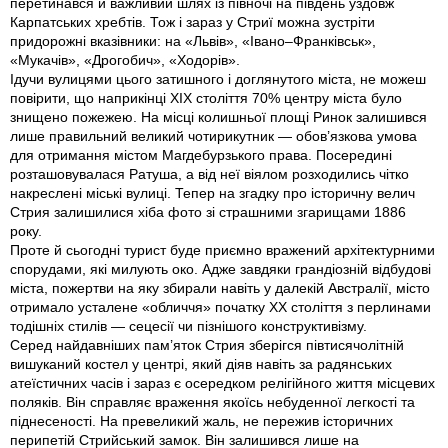
перетинався й важливий шлях із півночі на південь уздовж
Карпатських хребтів. Тож і зараз у Стриї можна зустріти
придорожні вказівники: на «Львів», «Івано–Франківськ»,
«Мукачів», «Дрогобич», «Ходорів».
Ідучи вулицями цього затишного і доглянутого міста, не можеш
повірити, що наприкінці ХІХ століття 70% центру міста було
знищено пожежею. На місці колишньої площі Ринок залишився
лише правильний великий чотирикутник — обов’язкова умова
для отримання містом Магдебурзького права. Посередині
розташовувалася Ратуша, а від неї віялом розходились чітко
накреслені міські вулиці. Тепер на згадку про історичну велич
Стрия залишилися хіба фото зі страшними згарищами 1886
року.
Проте й сьогодні турист буде приємно вражений архітектурними
спорудами, які милують око. Адже завдяки грандіозній відбудові
міста, пожертви на яку збирали навіть у далекій Австралії, місто
отримало усталене «обличчя» початку ХХ століття з перлинами
тодішніх стилів — сецесії чи пізнішого конструктивізму.
Серед найдавніших пам’яток Стрия зберігся півтисячолітній
вишуканий костел у центрі, який діяв навіть за радянських
атеїстичних часів і зараз є осередком релігійного життя місцевих
поляків. Він справляє враження якоїсь небуденної легкості та
піднесеності. На превеликий жаль, не пережив історичних
перипетій Стрийський замок. Він залишився лише на