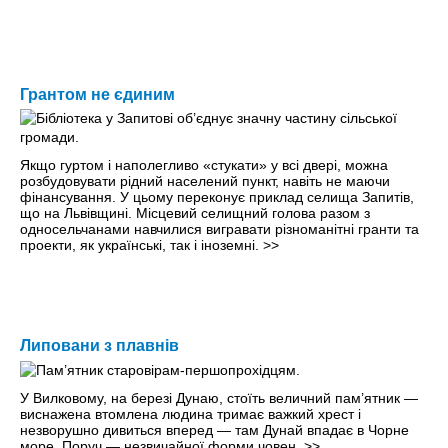
Грантом не єдиним
Якщо гуртом і наполегливо «стукати» у всі двері, можна
розбудовувати рідний населений пункт, навіть не маючи
фінансування. У цьому переконує приклад селища Запитів,
що на Львівщині. Місцевий селищний голова разом з
односельчанами навчилися вигравати різноманітні гранти та
проекти, як українські, так і іноземні.
>>
Липовани з плавнів
У Вилковому, на березі Дунаю, стоїть величний пам’ятник —
виснажена втомлена людина тримає важкий хрест і
незворушно дивиться вперед — там Дунай впадає в Чорне
море. Поруч — незвичайної форми човен.
>>