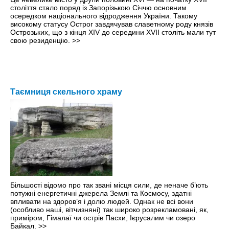
століття стало поряд із Запорізькою Січчю основним
осередком національного відродження України. Такому
високому статусу Острог завдячував славетному роду князів
Острозьких, що з кінця ХІV до середини XVІІ століть мали тут
свою резиденцію.
>>
Таємниця скельного храму
Більшості відомо про так звані місця сили, де неначе б’ють
потужні енергетичні джерела Землі та Космосу, здатні
впливати на здоров’я і долю людей. Однак не всі вони
(особливо наші, вітчизняні) так широко розрекламовані, як,
приміром, Гімалаї чи острів Пасхи, Ієрусалим чи озеро
Байкал.
>>