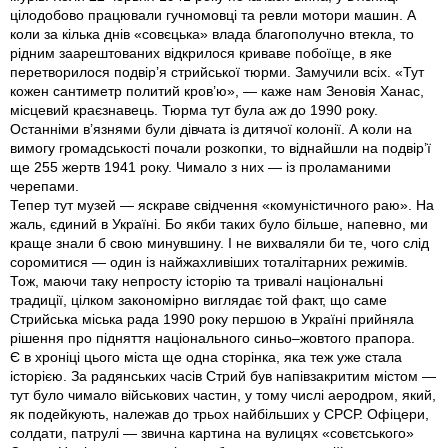
цілодобово працювали гучномовці та ревли мотори машин. А
коли за кілька днів «совєцька» влада благополучно втекла, то
рідним заарештованих відкрилося криваве побоїще, в яке
перетворилося подвір’я стрийської тюрми. Замучили всіх. «Тут
кожен сантиметр политий кров’ю», — каже нам Зеновія Ханас,
місцевий краєзнавець. Тюрма тут була аж до 1990 року.
Останніми в’язнями були дівчата із дитячої колонії. А коли на
вимогу громадськості почали розкопки, то віднайшли на подвір’ї
ще 255 жертв 1941 року. Чимало з них — із проламаними
черепами.
Тепер тут музей — яскраве свідчення «комуністичного раю». На
жаль, єдиний в Україні. Бо якби таких було більше, напевно, ми
краще знали б свою минувшину. І не вихваляли би те, чого слід
соромитися — один із найжахливіших тоталітарних режимів.
Тож, маючи таку непросту історію та тривалі національні
традиції, цілком закономірно виглядає той факт, що саме
Стрийська міська рада 1990 року першою в Україні прийняла
рішення про підняття національного синьо–жовтого прапора.
Є в хроніці цього міста ще одна сторінка, яка теж уже стала
історією. За радянських часів Стрий був напівзакритим містом —
тут було чимало військових частин, у тому числі аеродром, який,
як подейкують, належав до трь­ох найбільших у СРСР. Офіцери,
солдати, патрулі — звична картина на вулицях «совєтського»