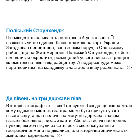
Поліський Стоунхендж
Цю місцевість називають реліктовою й унікальною. Її
вважають чи не єдиною білою плямою на карті України.
Загадкова і неповторна, вона зовсім поруч, в Олевському
районі, що на Житомирщині. Поліський Стоунхендж, як його
вже встигли охрестити, розміщений усього лише за тридцять
кілометрів на північ від райцентру. А подорож туди може
перетворитися на мандрівку в часі або в іншу реальність...
>>
Де півень на три держави піяв
В історії з географією — свої стосунки. Тож до ще вчора мало
кому відомого містечка завтра може бути прикута увага
всього світу, а ціла величезна могутня держава з часом
взагалі безслідно зникає з карти. Або ось тисячі населених
пунктів, які хоч нікуди за сотні років свого існування з
географічної мапи не дівалися, але історична значимість їх
змінилася кардинально.
>>