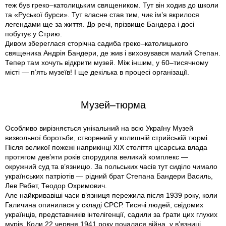
теж був греко–католицьким священиком. Тут він ходив до школи
та «Руської бурси». Тут власне став тим, чиє ім’я вкрилося
легендами ще за життя. До речі, прізвище Бандера і досі
побутує у Стрию.
Дивом збереглася сторічна садиба греко–католицького
священика Андрія Бандери, де жив і виховувався малий Степан.
Тепер там хочуть відкрити музей. Між іншим, у 60–тисячному
місті — п’ять музеїв! І ще декілька в процесі організації.
Музей–тюрма
Особливо вирізняється унікальний на всю Україну Музей
визвольної боротьби, створений у колишній стрийській тюрмі.
Після великої пожежі наприкінці ХІХ століття цісарська влада
протягом дев’яти років спорудила великий комплекс —
окружний суд та в’язницю. За польських часів тут сиділо чимало
українських патріотів — рідний брат Степана Бандери Василь,
Лев Ребет, Теодор Охримович.
Але найкривавіші часи в’язниця пережила після 1939 року, коли
Галичина опинилася у складі СРСР. Тисячі людей, свідомих
українців, представників інтелігенції, садили за ґрати цих глухих
мурів. Коли 22 червня 1941 року почалася війна, у в’язниці