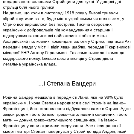
подарованого селянами Стрийщини для кухні. У дощові дні
стрільці біля нього грілися.
Не дивно, що коли в листопаді 1918 року у Львові тривали
зброй­ні сутички за те, буде місто українським чи польським, у
Стрию все вирішилося без пострілів. Тисяча озброєних
українських добровольців під командуванням старшин і
підхорунжих захопили всі найважливіші об’єкти міста.
Австрійський полковник, комендант залоги у Стрию, підписав Акт
передачі влади у місті і, відіп’явши шаблю, передав її керівникові
місцевої УНР Антону Герасимові. Так само вчинила і команда
мадярського полку. Більше шести місяців у Стрию діяла
легальна українська влада.
...і Степана Бандери
Родина Бандер мешкала в передмісті Лани, яке на 98% було
українським. І хоча Степан народився в селі Угринів на Івано–
Франківщині, його становлення відбувалося саме в Стрию. Адже
звідси родом і його батько, греко–католицький священик, і його
мати — донька греко–католицького священика. На Івано–
Франківщину вони отримали скерування. Але після ранньої
смерті матері Степан повернувся у Стрий до діда Андрія, який