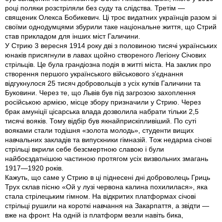
році поляки розстріляли без суду та слідства. Третім —
священик Олекса Бобикевич. Ці троє видатних українців разом зі
своїми однодумцями збурили таке національне життя, що Стрий
став прикладом для інших міст Галичини.
У Стрию 3 вересня 1914 року дві з половиною тисячі українських
юнаків присягнули в лавах щойно створеного Легіону Січових
стрільців. Це була грандіозна подія в житті міста. На заклик про
створення першого українського військового з’єднання
відгукнулося 25 тисяч добровольців з усіх кутків Галичини та
Буковини. Через те, що Львів був під загрозою захоплення
російською армією, місце збору призначили у Стрию. Через
брак амуніції цісарська влада дозволила набрати тільки 2,5
тисячі вояків. Тому відбір був якнайприскіпливіший. По суті
вояками стали тодішня «золота молодь», студенти вищих
навчальних закладів та випускники гімназій. Тож недарма січові
стрільці вкрили себе безсмертною славою і були
найбоєздатнішою частиною протягом усіх визвольних змагань
1917—1920 років.
Кажуть, що саме у Стрию в ці піднесені дні доброволець Гриць
Трух склав пісню «Ой у лузі червона калина похилилася», яка
стала стрілецьким гімном. На відкритих платформах січові
стрільці рушили на короткі навчання на Закарпаття, а звідти —
вже на фронт. На одній із платформ везли навіть бика,