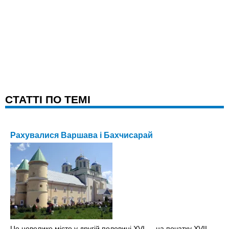
CТАТТІ ПО ТЕМІ
Рахувалися Варшава і Бахчисарай
Це невелике місто у другій половині ХVІ — на початку ХVІІ