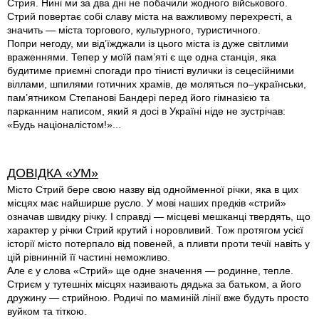
Стрия. Нині ми за два дні не побачили жодного військового.
Стрий повертає собі славу міста на важливому перехресті, а
значить — міста торгового, культурного, туристичного.
Попри негоду, ми від’їжджали із цього міста із дуже світлими
враженнями. Тепер у моїй пам’яті є ще одна станція, яка
будитиме приємні спогади про тінисті вулички із сецесійними
віллами, шпилями готичних храмів, де моляться по–українськи,
пам’ятником Степанові Бандері перед його гімназією та
парканним написом, який я досі в Україні ніде не зустрічав:
«Будь націоналістом!»...
ДОВІДКА «УМ»
Місто Стрий бере свою назву від однойменної річки, яка в цих
місцях має найширше русло. У мові наших предків «стрий»
означав швидку річку. І справді — місцеві мешканці твердять, що
характер у річки Стрий крутий і норовливий. Тож протягом усієї
історії місто потерпало від повеней, а пливти проти течії навіть у
цій рівнинній її частині неможливо.
Але є у слова «Стрий» ще одне значення — родинне, тепле.
Стриєм у тутешніх місцях називають дядька за батьком, а його
дружину — стрийною. Родичі по маминій лінії вже будуть просто
вуйком та тіткою.