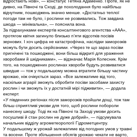
відростають нові», — констатує Тетяна Адаменко. Проте, як не
дивно, на Півночі та Сході, де похолодання було найбільш
відчутним, пошкоджень значно менше. «Достатньо теплої
погоди там не було, і рослини не розвивались. Тож завдана
шкода — мінімальна», — пояснила вона.
За підрахунками експертів консалтингового агентства «ААА»,
протягом квітня загинуло близько п’яти відсотків посівів
зернових. І хоч цифра не катастрофічна, наслідки заморозків
можуть бути досить серйозними. «Через те що зараз посіви
пригнічені та пошко­джені, вони більш відкриті для ураження
хворобами й шкідниками», — відзначає Марія Колесник. Крім
того, на пошко­джених рослинах хвороби будуть розвиватися
швидше — тож у подальшому можна втратити більшу частину
врожаю, ніж очікується зараз. «Все залежатиме від того,
наскільки аграрії зможуть обробити посіви засобами захисту
рослин і чи зможуть їх у достатній мірі підживити», — додала
експерт.
«У південних регіонах після заморозків пройшли дощі, тож там
більш сприятливі умови для того, щоб рослини побороли
нанесену шкоду. Тоді як на Півночі та Заході умови досить
посушливі й стан рослин не дуже добрий», — підсумувала
начальник відділу агрометеорології Гідрометцентру.
У подальшому ж урожай залежатиме від погодних умов у травні
та восени. Проте збільшення обсягів урожаю чекати не варто,