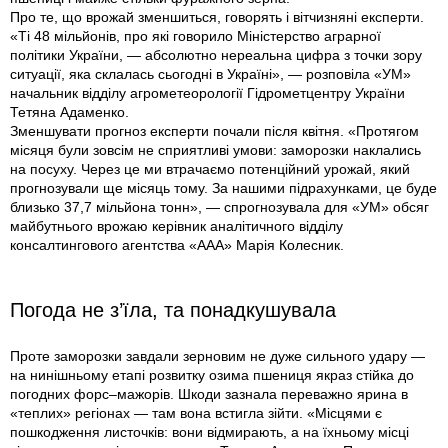
Про те, що врожай зменшиться, говорять і вітчизняні експерти.
«Ті 48 мільйонів, про які говорило Міністерство аграрної
політики України, — абсолютно нереальна цифра з точки зору
ситуації, яка склалась сьогодні в Україні», — розповіла «УМ»
начальник відділу агрометеорології Гідрометцентру України
Тетяна Адаменко.
Зменшувати прогноз експерти почали після квітня. «Протягом
місяця були зовсім не сприятливі умови: заморозки наклались
на посуху. Через це ми втрачаємо потенційний урожай, який
прогнозували ще місяць тому. За нашими підрахунками, це буде
близько 37,7 мільйона тонн», — спрогнозувала для «УМ» обсяг
майбутнього врожаю керівник аналітичного відділу
консалтингового агентства «ААА» Марія Колесник.
Погода не з’їла, та понадкушувала
Проте заморозки завдали зерновим не дуже сильного удару —
на нинішньому етапі розвитку озима пшениця якраз стійка до
погодних форс–мажорів. Шкоди зазнала переважно ярина в
«теплих» регіонах — там вона встиг­ла зійти. «Місцями є
пошкодження листочків: вони відмирають, а на їхньому місці