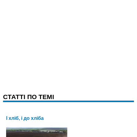
CТАТТІ ПО ТЕМІ
І хліб, і до хліба