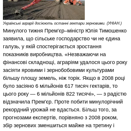
Українські аграрії досіюють останні гектари зерновими. (УНІАН.)
Минулого тижня Прем’єр–міністр Юлія Тимошенко
заявила, що сільське господарство чи не єдина
галузь, у якій спостерігається зростання
показників виробництва. «Незважаючи на
фінансові складнощі, аграріям удалося цього року
засіяти яровими і зернобобовими культурами
більшу площу земель, ніж торік. Якщо в 2008 році
було засіяно 6 мільйонів 617 тисяч гектарів, то
цього року — 6 мільйонів 822 тисячі», — з радістю
відзначила Прем’єр. Проте побити минулорічний
рекордний урожай не вдасться. Більш того, за
прогнозами експертів, порівняно з 2008 роком,
збір зернових зменшиться майже на третину і