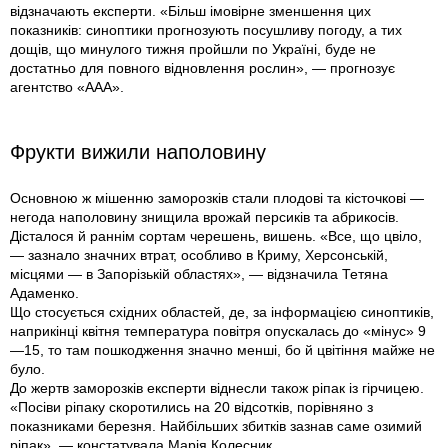
відзначають експерти. «Більш імовірне зменшення цих
показників: синоптики прогнозують посушливу погоду, а тих
дощів, що минулого тижня пройшли по Україні, буде не
достатньо для повного відновлення рослин», — прогнозує
агентство «ААА».
Фрукти вижили наполовину
Основною ж мішенню заморозків стали плодові та кісточкові —
негода наполовину знищила врожай персиків та абрикосів.
Дісталося й раннім сортам черешень, вишень. «Все, що цвіло,
— зазнало значних втрат, особливо в Криму, Херсонській,
місцями — в Запорізькій областях», — відзначила Тетяна
Адаменко.
Що стосується східних областей, де, за інформацією синоптиків,
наприкінці квітня температура повітря опускалась до «мінус» 9
—15, то там пошкодження значно менші, бо й цвітіння майже не
було.
До жертв заморозків експерти віднесли також ріпак із гірчицею.
«Посіви ріпаку скоротились на 20 відсотків, порівняно з
показниками березня. Найбільших збитків зазнав саме озимий
ріпак», — констатувала Марія Колесник.