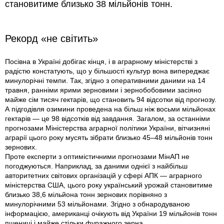
становитиме близько 38 мільйонів тонн.
Рекорд «не світить»
Посівна в Україні добігає кінця, і в аграрному міністерстві з
радістю констатують, що у більшості культур вона випереджає
минулорічні темпи. Так, згідно з оперативними даними на 14
травня, ранніми ярими зерновими і зернобобовими засіяно
майже сім тисяч гектарів, що становить 94 відсотки від прогнозу.
А підгодівля озимини проведена на більш ніж восьми мільйонах
гектарів — це 98 відсотків від завдання. Загалом, за останніми
прогнозами Міністерства аграрної політики України, вітчизняні
аграрії цього року мусять зібрати близько 45–48 мільйонів тонн
зернових.
Проте експерти з оптимістичними прогнозами МінАП не
погоджуються. Наприклад, за даними однієї з найбільш
авторитетних світових організацій у сфері АПК — аграрного
міністерства США, цього року український урожай становитиме
близько 38,6 мільйона тонн зернових порівняно з
минулорічними 53 мільйонами. Згідно з обнародуваною
інформацією, американці очікують від України 19 мільйонів тонн
пшениці і майже стільки фуражного зерна.