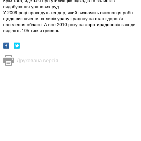
Крім того, йдеться про ути­лізацію відходів та залишків
видобування уранових руд.
У 2009 році проведуть тендер, який визначить виконавця робіт
щодо визначення впливів урану і радону на стан здоров’я
населення області. А вже 2010 року на «протирадонові» заходи
виділять 105 тисяч гривень.
Друкована версія