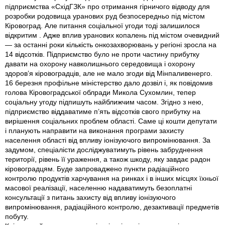
підприємства «СхідГЗК» про отримання гірничого відводу для
розробки родовища уранових руд безпосередньо під містом
Кіровоград. Але питання соціальної угоди тоді залишилося
відкритим . Адже вплив уранових копалень під містом очевидний
— за останні роки кількість онкозахворювань у регіоні зросла на
14 відсотків. Підприємство було не проти частину прибутку
давати на охорону навколишнього середовища і охорону
здоров’я кіровоградців, але не мало згоди від Мінпаливенерго.
16 березня профільне міністерство дало дозвіл і, як повідомив
голова Кіровоградської облради Микола Сухомлин, тепер
соціальну угоду підпишуть найближчим часом. Згідно з нею,
підприємство віддаватиме п’ять відсотків свого прибутку на
вирішення соціальних проблем області. Саме ці кошти депутати
і планують направити на виконання програми захисту
населення області від впливу іонізуючого випромінювання. За
задумом, спеціалісти досліджуватимуть рівень забруднення
території, рівень її ураження, а також шкоду, яку завдає радон
кіровоградцям. Буде запроваджено пункти радіаційного
контролю продуктів харчування на ринках і в інших місцях їхньої
масової реалізації, населенню надаватимуть безоплатні
консультації з питань захисту від впливу іонізуючого
випромінювання, радіаційного контролю, дезактивації предметів
побуту.