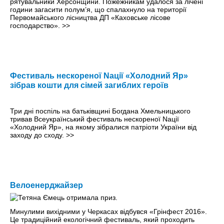
рятувальники Херсонщини. Пожежникам удалося за лічені
години загасити полум’я, що спалахнуло на території
Первомайського лісництва ДП «Каховське лісове
господарство».
>>
Фестиваль нескореної Nації «Холодний Яр»
зібрав кошти для сімей загиблих героїв
Три дні поспіль на батьківщині Богдана Хмельницького
тривав Всеукраїнський фестиваль нескореної Nації
«Холодний Яр», на якому зібралися патріоти України від
заходу до сходу.
>>
Велоенерджайзер
Минулими вихiдними у Черкасах відбувся «Грінфест 2016».
Це традиційний екологічний фестиваль, який проходить