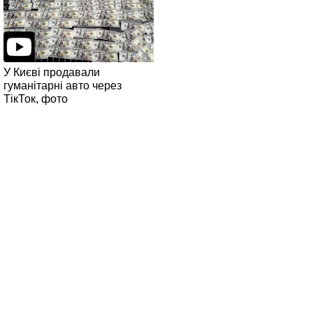
У Києві продавали
гуманітарні авто через
ТікТок, фото