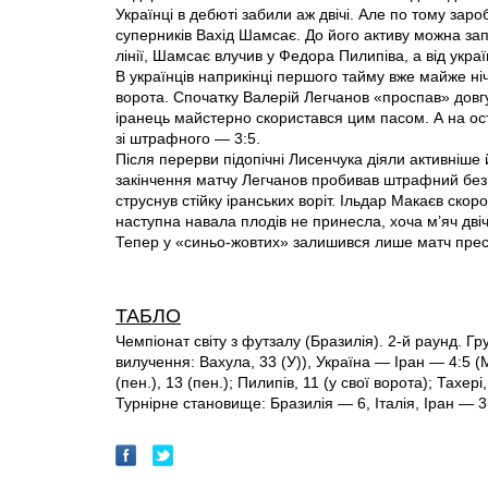
Українці в дебюті забили аж двічі. Але по тому заро
суперників Вахід Шамсає. До його активу можна запи
лінії, Шамсає влучив у Федора Пилипіва, а від укр
В українців наприкінці першого тайму вже майже ніч
ворота. Спочатку Валерій Легчанов «проспав» довг
іранець майстерно скористався цим пасом. А на ос
зі штрафного — 3:5.
Після перерви підопічні Лисенчука діяли активніше 
закінчення матчу Легчанов пробивав штрафний без «
струснув стійку іранських воріт. Ільдар Макаєв ско
наступна навала плодів не принесла, хоча м’яч двіч
Тепер у «синьо-жовтих» залишився лише матч прести
ТАБЛО
Чемпіонат світу з футзалу (Бразилія). 2-й раунд. Гр
вилучення: Вахула, 33 (У)), Україна — Іран — 4:5 
(пен.), 13 (пен.); Пилипів, 11 (у свої ворота); Тахер
Турнірне становище: Бразилія — 6, Італія, Іран — 3