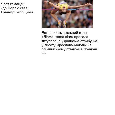
 пілот команди
ндо Норріс став
Гран-прі Угорщини.
Яскравий змагальний етап
«Діамантової ліги» провела
титулована українська стрибунка
у висоту Ярослава Магучіх на
олімпійському стадіоні в Лондоні.
>>