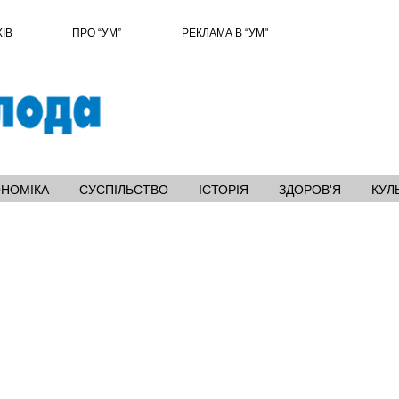
ХІВ
ПРО “УМ”
РЕКЛАМА В “УМ"
ОНОМІКА
СУСПІЛЬСТВО
ІСТОРІЯ
ЗДОРОВ'Я
КУЛ