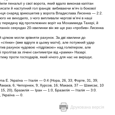
били пенальті у свої ворота, який вдало виконав капітан
сати й наступний гол іранців: вибиваючи м’яч із бокової
аїнця снаряд зрикошетив у ворота Владислава Лисенка — 2:2.
ого не виходило, з чого випливали чергові м’ячі в наші
у передачу від протилежних воріт на Мохаммеда Тахері, й
танніх секундах 20-хвилинки він же ще раз «пробив» Лисенка
й цілком могли зрівняти рахунок. За дві хвилини до
стінки» (вже вдруге в цьому матчі), але потужний удар
ротив рахунок чудовою «підрізкою» над голкіпером, але
і пролітав за лічені сантиметри від «рамки» Назарі.
жу проти господарів, який нічого для нас не вирішує.
упа Е. Україна — Італія — 0:4 (Нора, 26, 33; Форте, 31, 39;
(Макаєв, 6; Чепорнюк, 9; Хурсов, 16; Макаєв, 37 — Шамсає, 10
і, 15, 20), Бразилія — Іран — 1:0, Бразилія — Італія — 3:0.
, Україна — 0.
Друкована версія