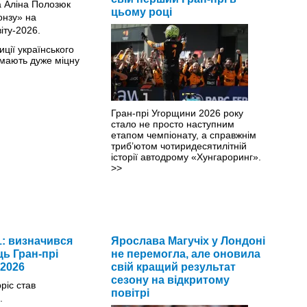
цьому році
иції українського
мають дуже міцну
Гран-прі Угорщини 2026 року
стало не просто наступним
етапом чемпіонату, а справжнім
триб’ютом чотиридесятилітній
історії автодрому «Хунгароринг».
>>
: визначився
Ярослава Магучіх у Лондоні
ь Гран-прі
не перемогла, але оновила
2026
свій кращий результат
сезону на відкритому
повітрі