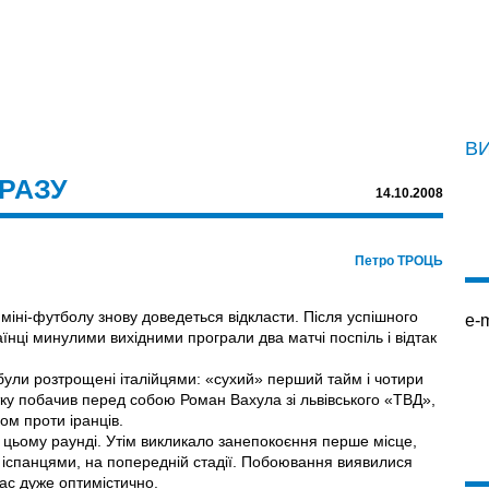
В
РАЗУ
14.10.2008
Петро ТРОЦЬ
іні-футболу знову доведеться відкласти. Після успішного
e-m
їнці минулими вихідними програли два матчі поспіль і відтак
 були розтрощені італійцями: «сухий» перший тайм і чотири
ртку побачив перед собою Роман Вахула зі львівського «ТВД»,
м проти іранців.
цьому раунді. Утім викликало занепокоєння перше місце,
ту, іспанцями, на попередній стадії. Побоювання виявилися
ас дуже оптимістично.