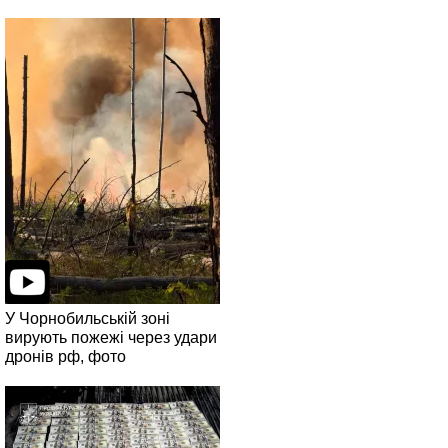
У Чорнобильській зоні
вирують пожежі через удари
дронів рф, фото