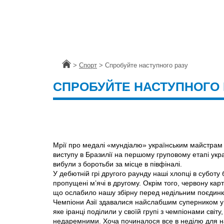
Головна
>
Спорт
>
Спробуйте наступного разу
СПРОБУЙТЕ НАСТУПНОГО 
Мрії про медалі «мундіалю» українським майстрам м
виступу в Бразилії на першому груповому етапі укра
вибули з боротьби за місце в півфіналі.
У дебютній грі другого раунду наші хлопці в суботу
пропущені м’ячі в другому. Окрім того, червону ка
що ослабило нашу збірну перед недільним поєдинко
Чемпіони Азії здавалися найслабшим суперником у 
яке іранці поділили у своїй групі з чемпіонами сві
недаремними. Хоча починалося все в неділю для н