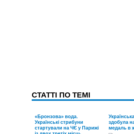
CТАТТІ ПО ТЕМІ
«Бронзова» вода.
Українськ
Українські стрибуни
здобула на
стартували на ЧЄ у Парижі
медаль в ж
із двох третіх місць