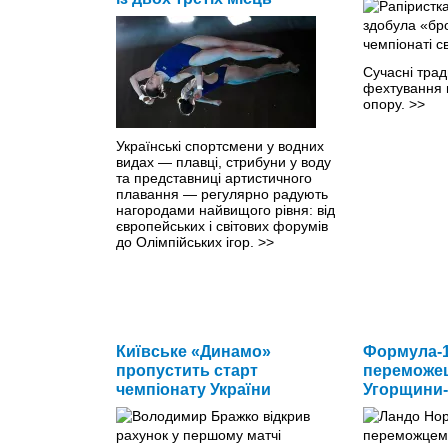
Сучасні трад
фехтування 
опору.
>>
Українські спортсмени у водних
видах — плавці, стрибуни у воду
та представниці артистичного
плавання — регулярно радують
нагородами найвищого рівня: від
європейських і світових форумів
до Олімпійських ігор.
>>
Київське «Динамо»
Формула-1
пропустить старт
переможец
чемпіонату України
Угорщини-