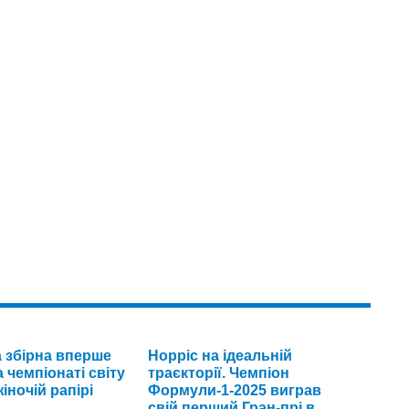
а збірна вперше
Норріс на ідеальній
 чемпіонаті світу
траєкторії. Чемпіон
іночій рапірі
Формули-1-2025 виграв
свій перший Гран-прі в